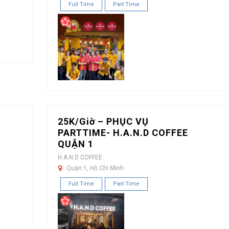
Full Time
Part Time
25K/Giờ – PHỤC VỤ
PARTTIME- H.A.N.D COFFEE
QUẬN 1
H.A.N.D COFFEE
Quận 1, Hồ Chí Minh
Full Time
Part Time