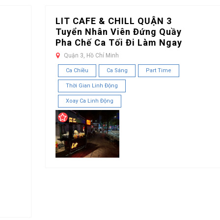
LIT CAFE & CHILL QUẬN 3
Tuyển Nhân Viên Đứng Quầy
Pha Chế Ca Tối Đi Làm Ngay
Quận 3, Hồ Chí Minh
Ca Chiều
Ca Sáng
Part Time
Thời Gian Linh Động
Xoay Ca Linh Động