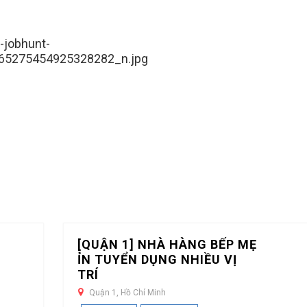
-jobhunt-
65275454925328282_n.jpg
[QUẬN 1] NHÀ HÀNG BẾP MẸ
ỈN TUYỂN DỤNG NHIỀU VỊ
TRÍ
Quận 1, Hồ Chí Minh