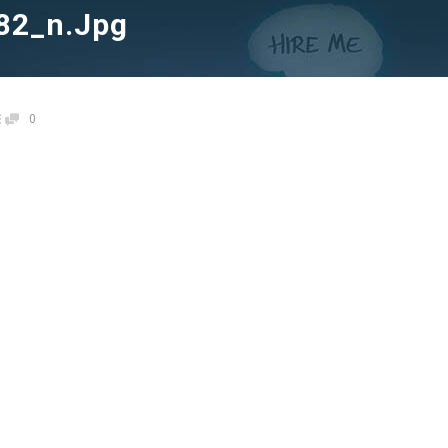
82_n.jpg
0