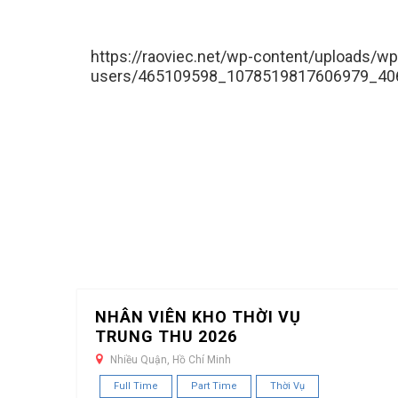
https://raoviec.net/wp-content/uploads/wp
users/465109598_1078519817606979_40
NHÂN VIÊN KHO THỜI VỤ
TRUNG THU 2026
Nhiều Quận, Hồ Chí Minh
Full Time
Part Time
Thời Vụ