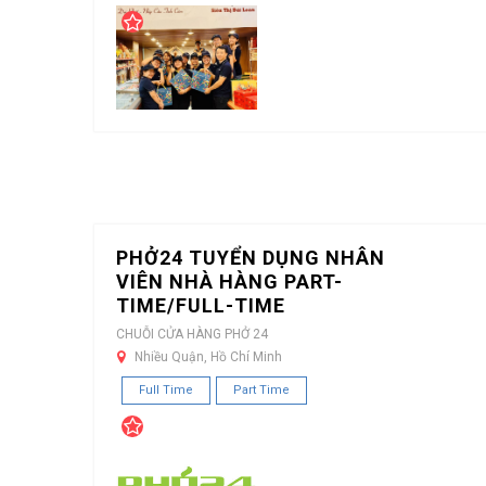
PHỞ24 TUYỂN DỤNG NHÂN
VIÊN NHÀ HÀNG PART-
TIME/FULL-TIME
CHUỖI CỬA HÀNG PHỞ 24
Nhiều Quận, Hồ Chí Minh
Full Time
Part Time