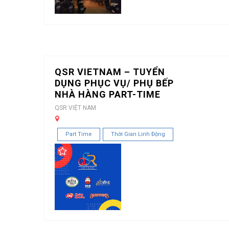
QSR VIETNAM – TUYỂN
DỤNG PHỤC VỤ/ PHỤ BẾP
NHÀ HÀNG PART-TIME
QSR VIỆT NAM
Part Time
Thời Gian Linh Động