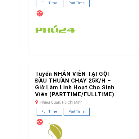
Full Time
Part Time
Tuyển NHÂN VIÊN TẠI GỘI
ĐẦU THUẦN CHAY 25K/H –
Giờ Làm Linh Hoạt Cho Sinh
Viên (PARTTIME/FULLTIME)
Nhiều Quận, Hồ Chí Minh
Full Time
Part Time