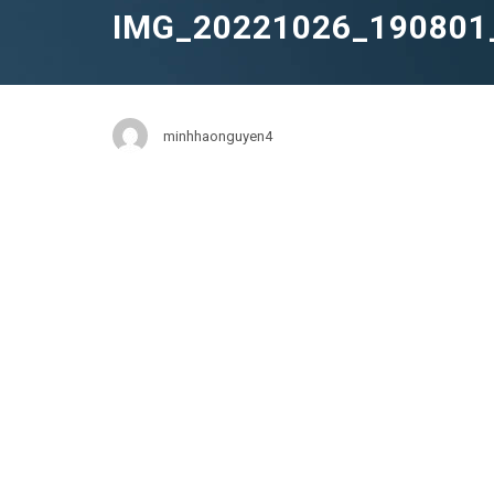
IMG_20221026_190801
minhhaonguyen4