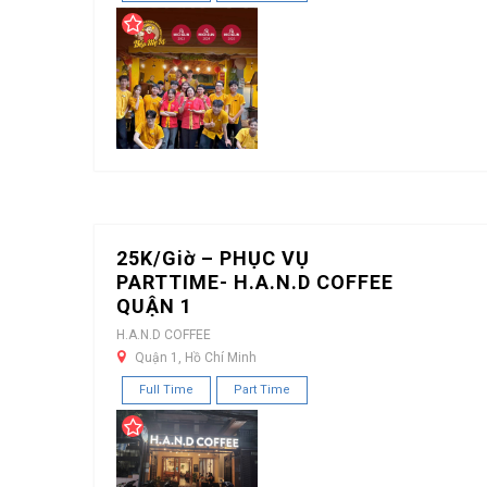
25K/Giờ – PHỤC VỤ
PARTTIME- H.A.N.D COFFEE
QUẬN 1
H.A.N.D COFFEE
Quận 1, Hồ Chí Minh
Full Time
Part Time