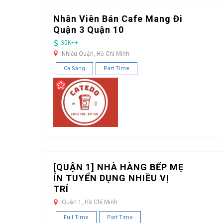
Nhân Viên Bán Cafe Mang Đi
Quận 3 Quận 10
35K++
Nhiều Quận, Hồ Chí Minh
Ca Sáng
Part Time
[QUẬN 1] NHÀ HÀNG BẾP MẸ
ỈN TUYỂN DỤNG NHIỀU VỊ
TRÍ
Quận 1, Hồ Chí Minh
Full Time
Part Time