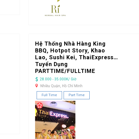
Hệ Thống Nhà Hàng King
BBQ, Hotpot Story, Khao
Lao, Sushi Kei, ThaiExpress…
Tuyển Dụng
PARTTIME/FULLTIME
28.000 - 35.000K/ Giờ
Nhiều Quận, Hồ Chí Minh
Full Time
Part Time