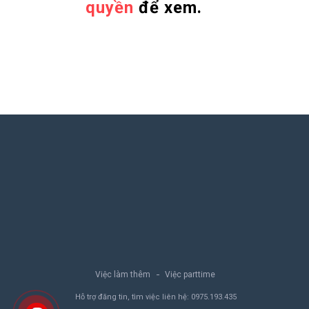
quyền
để xem.
Việc làm thêm
Việc parttime
Hỗ trợ đăng tin, tìm việc liên hệ:
0975.193.435