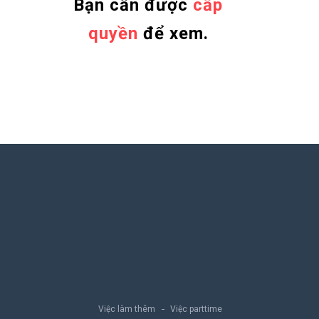
Bạn cần được
cấp
quyền
để xem.
Việc làm thêm
Việc parttime