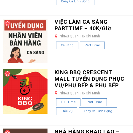
Xoay Ca Linh Động
VIỆC LÀM CA SÁNG
PARTTIME – 40K/Giờ
Nhiều Quận, Hồ Chí Minh
Ca Sáng
Part Time
KING BBQ CRESCENT
MALL TUYỂN DỤNG PHỤC
VỤ/PHỤ BẾP & PHỤ BẾP
Nhiều Quận, Hồ Chí Minh
Full Time
Part Time
Thời Vụ
Xoay Ca Linh Động
NHÀ HÀNG KHAO LAO –