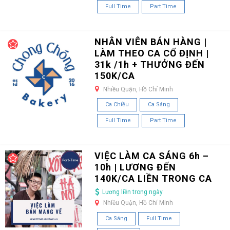
Full Time
Part Time
NHÂN VIÊN BÁN HÀNG |
LÀM THEO CA CỐ ĐỊNH |
31k /1h + THƯỞNG ĐẾN
150K/CA
Nhiều Quận, Hồ Chí Minh
Ca Chiều
Ca Sáng
Full Time
Part Time
VIỆC LÀM CA SÁNG 6h –
10h | LƯƠNG ĐẾN
140K/CA LIỀN TRONG CA
Lương liền trong ngày
Nhiều Quận, Hồ Chí Minh
Ca Sáng
Full Time