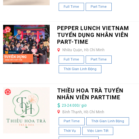
Full Time
Part Time
PEPPER LUNCH VIETNAM
TUYỂN DỤNG NHÂN VIÊN
PART-TIME
Nhiều Quận, Hồ Chí Minh
Full Time
Part Time
Thời Gian Linh Động
THIỀU HOA TRÀ TUYỂN
NHÂN VIÊN PARTTIME
23-24.000/ giờ
Bình Thạnh, Hồ Chí Minh
Part Time
Thời Gian Linh Động
Thời Vụ
Việc Làm Tết