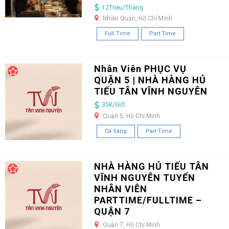
12Triệu/Tháng
Nhiều Quận, Hồ Chí Minh
Full Time
Part Time
Nhân Viên PHỤC VỤ
QUẬN 5 | NHÀ HÀNG HỦ
TIẾU TÂN VĨNH NGUYÊN
35K/GIỜ
Quận 5, Hồ Chí Minh
Ca Sáng
Part Time
NHÀ HÀNG HỦ TIẾU TÂN
VĨNH NGUYÊN TUYỂN
NHÂN VIÊN
PARTTIME/FULLTIME –
QUẬN 7
Quận 7, Hồ Chí Minh