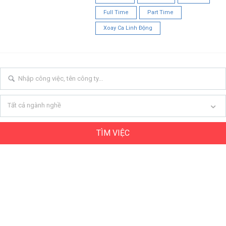
Full Time
Part Time
Xoay Ca Linh Động
Tất cả ngành nghề