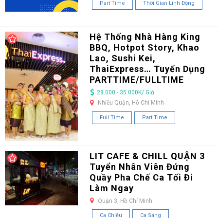
Part Time
Thời Gian Linh Động
Hệ Thống Nhà Hàng King
BBQ, Hotpot Story, Khao
Lao, Sushi Kei,
ThaiExpress… Tuyển Dụng
PARTTIME/FULLTIME
28.000 - 35.000K/ Giờ
Nhiều Quận, Hồ Chí Minh
Full Time
Part Time
LIT CAFE & CHILL QUẬN 3
Tuyển Nhân Viên Đứng
Quầy Pha Chế Ca Tối Đi
Làm Ngay
Quận 3, Hồ Chí Minh
Ca Chiều
Ca Sáng