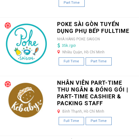
Part Time
POKE SÀI GÒN TUYỂN
DỤNG PHỤ BẾP FULLTIME
NHÀ HÀNG POKE SAIGON
35k /giờ
Nhiều Quận, Hồ Chí Minh
Full Time
Part Time
NHÂN VIÊN PART-TIME
THU NGÂN & ĐÓNG GÓI |
PART-TIME CASHIER &
PACKING STAFF
Bình Thạnh, Hồ Chí Minh
Full Time
Part Time