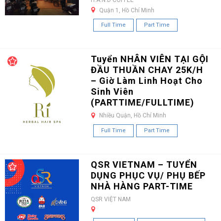
Quận 1, Hồ Chí Minh
Full Time
Part Time
Tuyển NHÂN VIÊN TẠI GỘI
ĐẦU THUẦN CHAY 25K/H
– Giờ Làm Linh Hoạt Cho
Sinh Viên
(PARTTIME/FULLTIME)
Nhiều Quận, Hồ Chí Minh
Full Time
Part Time
QSR VIETNAM – TUYỂN
DỤNG PHỤC VỤ/ PHỤ BẾP
NHÀ HÀNG PART-TIME
QSR VIỆT NAM