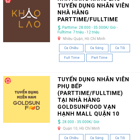
TUYỂN DỤNG NHÂN VIÊN
NHÀ HÀNG
PARTTIME/FULLTIME
Parttime: 28.000 - 35.000K/ Giờ -
Fulltime: 7 triệu - 12 triệu
Nhiều Quận, Hồ Chí Minh
Ca Chiều
Ca Sáng
Ca Tối
Full Time
Part Time
TUYỂN DỤNG NHÂN VIÊN
PHỤ BẾP
(PARTTIME/FULLTIME)
TẠI NHÀ HÀNG
GOLDSUNFOOD VẠN
HẠNH MALL QUẬN 10
28.000 - 35.000K/ Giờ
Quận 10, Hồ Chí Minh
Ca Chiều
Ca Sáng
Ca Tối