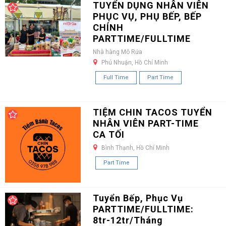
TUYỂN DỤNG NHÂN VIÊN
PHỤC VỤ, PHỤ BẾP, BẾP
CHÍNH
PARTTIME/FULLTIME
Nhà hàng Mô Rứa
Phú Nhuận, Hồ Chí Minh
Full Time
Part Time
TIỆM CHIN TACOS TUYỂN
NHÂN VIÊN PART-TIME
CA TỐI
Bình Thạnh, Hồ Chí Minh
Part Time
Tuyển Bếp, Phục Vụ
PARTTIME/FULLTIME:
8tr-12tr/Tháng