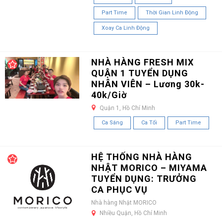
Part Time
Thời Gian Linh Động
Xoay Ca Linh Động
NHÀ HÀNG FRESH MIX
QUẬN 1 TUYỂN DỤNG
NHÂN VIÊN – Lương 30k-
40k/Giờ
Quận 1, Hồ Chí Minh
Ca Sáng
Ca Tối
Part Time
HỆ THỐNG NHÀ HÀNG
NHẬT MORICO – MIYAMA
TUYỂN DỤNG: TRƯỞNG
CA PHỤC VỤ
Nhà hàng Nhật MORICO
Nhiều Quận, Hồ Chí Minh