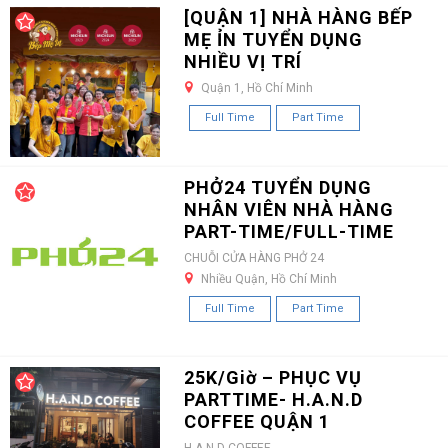
[QUẬN 1] NHÀ HÀNG BẾP
MẸ ỈN TUYỂN DỤNG
NHIỀU VỊ TRÍ
Quận 1, Hồ Chí Minh
Full Time
Part Time
PHỞ24 TUYỂN DỤNG
NHÂN VIÊN NHÀ HÀNG
PART-TIME/FULL-TIME
CHUỖI CỬA HÀNG PHỞ 24
Nhiều Quận, Hồ Chí Minh
Full Time
Part Time
25K/Giờ – PHỤC VỤ
PARTTIME- H.A.N.D
COFFEE QUẬN 1
H.A.N.D COFFEE