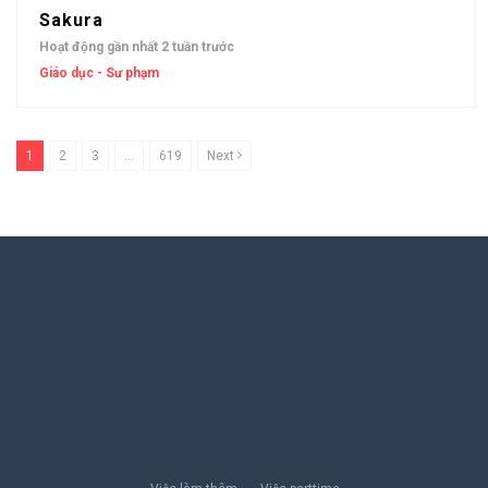
Sakura
Hoạt động gần nhất 2 tuần trước
Giáo dục - Sư phạm
1
2
3
…
619
Next