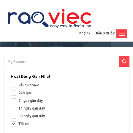
Danh Sách Ứng Viên
Danh sách ứng viên tiềm năng mới được cập nhật
Đăng Ký
ĐĂNG NHẬP
Hoạt Động Gần Nhất
Vài giờ trước
24h qua
7 ngày gần đây
14 ngày gần đây
30 ngày gần đây
Tất cả