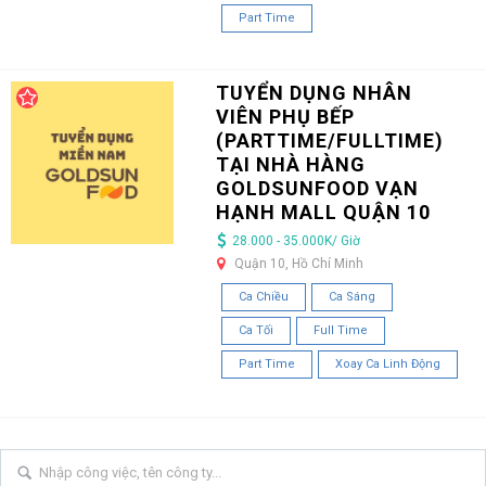
Part Time
TUYỂN DỤNG NHÂN
VIÊN PHỤ BẾP
(PARTTIME/FULLTIME)
TẠI NHÀ HÀNG
GOLDSUNFOOD VẠN
HẠNH MALL QUẬN 10
28.000 - 35.000K/ Giờ
Quận 10, Hồ Chí Minh
Ca Chiều
Ca Sáng
Ca Tối
Full Time
Part Time
Xoay Ca Linh Động