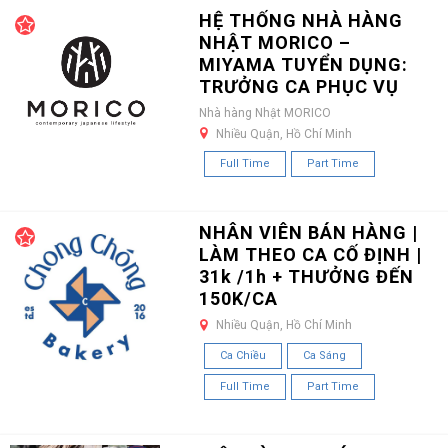
HỆ THỐNG NHÀ HÀNG
NHẬT MORICO –
MIYAMA TUYỂN DỤNG:
TRƯỞNG CA PHỤC VỤ
Nhà hàng Nhật MORICO
Nhiều Quận, Hồ Chí Minh
Full Time
Part Time
NHÂN VIÊN BÁN HÀNG |
LÀM THEO CA CỐ ĐỊNH |
31k /1h + THƯỞNG ĐẾN
150K/CA
Nhiều Quận, Hồ Chí Minh
Ca Chiều
Ca Sáng
Full Time
Part Time