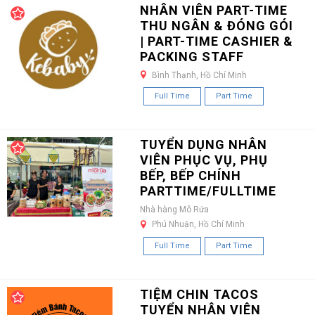
NHÂN VIÊN PART-TIME
THU NGÂN & ĐÓNG GÓI
| PART-TIME CASHIER &
PACKING STAFF
Bình Thạnh, Hồ Chí Minh
Full Time
Part Time
TUYỂN DỤNG NHÂN
VIÊN PHỤC VỤ, PHỤ
BẾP, BẾP CHÍNH
PARTTIME/FULLTIME
Nhà hàng Mô Rứa
Phú Nhuận, Hồ Chí Minh
Full Time
Part Time
TIỆM CHIN TACOS
TUYỂN NHÂN VIÊN