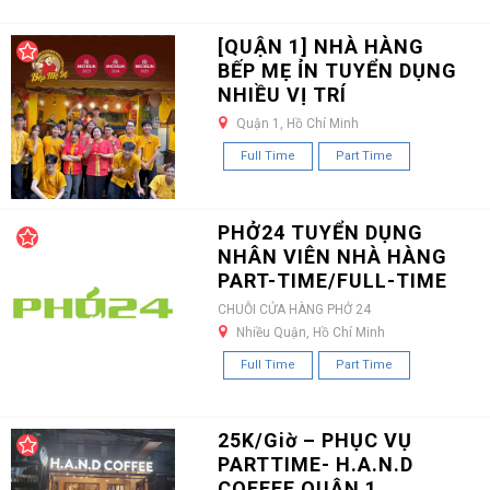
[QUẬN 1] NHÀ HÀNG
BẾP MẸ ỈN TUYỂN DỤNG
NHIỀU VỊ TRÍ
Quận 1, Hồ Chí Minh
Full Time
Part Time
PHỞ24 TUYỂN DỤNG
NHÂN VIÊN NHÀ HÀNG
PART-TIME/FULL-TIME
CHUỖI CỬA HÀNG PHỞ 24
Nhiều Quận, Hồ Chí Minh
Full Time
Part Time
25K/Giờ – PHỤC VỤ
PARTTIME- H.A.N.D
COFFEE QUẬN 1