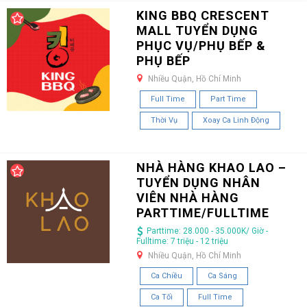
KING BBQ CRESCENT
MALL TUYỂN DỤNG
PHỤC VỤ/PHỤ BẾP &
PHỤ BẾP
Nhiều Quận, Hồ Chí Minh
Full Time
Part Time
Thời Vụ
Xoay Ca Linh Động
NHÀ HÀNG KHAO LAO –
TUYỂN DỤNG NHÂN
VIÊN NHÀ HÀNG
PARTTIME/FULLTIME
Parttime: 28.000 - 35.000K/ Giờ -
Fulltime: 7 triệu - 12 triệu
Nhiều Quận, Hồ Chí Minh
Ca Chiều
Ca Sáng
Ca Tối
Full Time