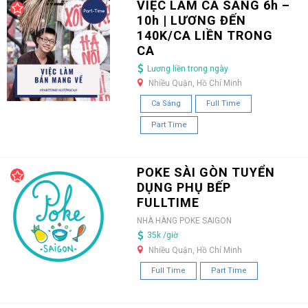
VIỆC LÀM CA SÁNG 6h –
10h | LƯƠNG ĐẾN
140K/CA LIỀN TRONG
CA
Lương liền trong ngày
Nhiều Quận, Hồ Chí Minh
Ca Sáng
Full Time
Part Time
POKE SÀI GÒN TUYỂN
DỤNG PHỤ BẾP
FULLTIME
NHÀ HÀNG POKE SAIGON
35k /giờ
Nhiều Quận, Hồ Chí Minh
Full Time
Part Time