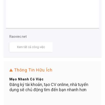
Raoviec.net
Xem tất cả công việc
Thông Tin Hữu Ích
Mẹo Nhanh Có Việc
Bạn Ơ
ỄN
Đăng ký tài khoản, tạo CV online, nhà tuyển
Tuyể
iền
dụng sẽ chủ động tìm đến bạn nhanh hơn
PHÍ c
c bạn
100%
 KỲ
khi 