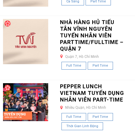
Ca Sáng
Part Time
NHÀ HÀNG HỦ TIẾU
TÂN VĨNH NGUYÊN
TUYỂN NHÂN VIÊN
PARTTIME/FULLTIME –
QUẬN 7
Quận 7, Hồ Chí Minh
Full Time
Part Time
PEPPER LUNCH
VIETNAM TUYỂN DỤNG
NHÂN VIÊN PART-TIME
Nhiều Quận, Hồ Chí Minh
Full Time
Part Time
Thời Gian Linh Động