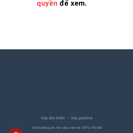
quyền
để xem.
Việc làm thêm
Việc parttime
Hỗ trợ đăng tin, tìm việc liên hệ:
0975.193.435