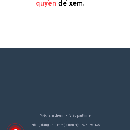
quyền
để xem.
Việc làm thêm
Việc parttime
Hỗ trợ đăng tin, tìm việc liên hệ:
0975.193.435