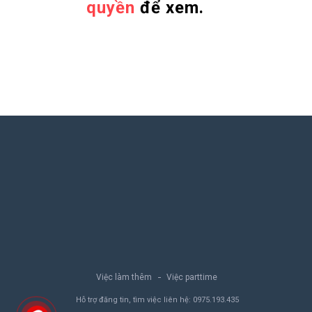
quyền
để xem.
Việc làm thêm
Việc parttime
Hỗ trợ đăng tin, tìm việc liên hệ:
0975.193.435