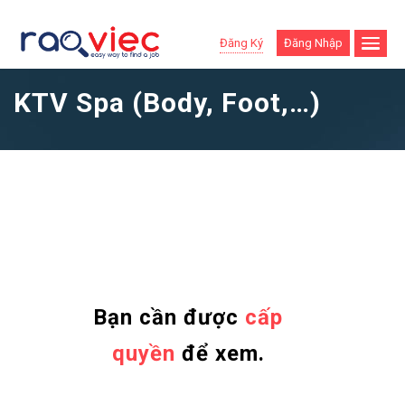
Đăng Ký
Đăng Nhập
KTV Spa (Body, Foot,…)
Bạn cần được
cấp
quyền
để xem.