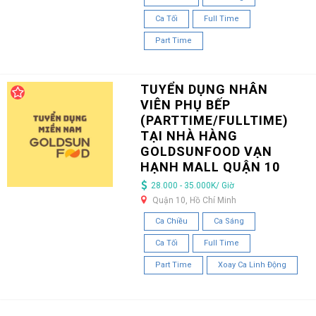
Ca Tối
Full Time
Part Time
TUYỂN DỤNG NHÂN
VIÊN PHỤ BẾP
(PARTTIME/FULLTIME)
TẠI NHÀ HÀNG
GOLDSUNFOOD VẠN
HẠNH MALL QUẬN 10
28.000 - 35.000K/ Giờ
Quận 10, Hồ Chí Minh
Ca Chiều
Ca Sáng
Ca Tối
Full Time
Part Time
Xoay Ca Linh Động