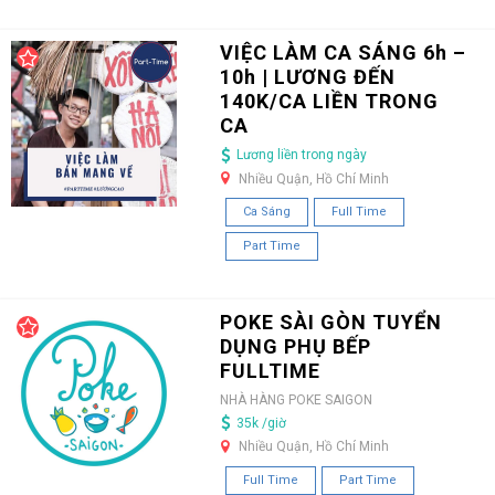
VIỆC LÀM CA SÁNG 6h –
10h | LƯƠNG ĐẾN
140K/CA LIỀN TRONG
CA
Lương liền trong ngày
Nhiều Quận, Hồ Chí Minh
Ca Sáng
Full Time
Part Time
POKE SÀI GÒN TUYỂN
DỤNG PHỤ BẾP
FULLTIME
NHÀ HÀNG POKE SAIGON
35k /giờ
Nhiều Quận, Hồ Chí Minh
Full Time
Part Time