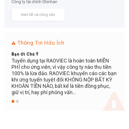
Công ty tài chính Shinhan
Xem tất cả công việc
Thông Tin Hữu Ích
Bạn Ơi Chú Ý
Mẹo 
ển
Tuyển dụng tại RAOVIEC là hoàn toàn MIỄN
Đăng 
n
PHÍ cho ứng viên, vì vậy công ty nào thu tiền
dụng
100% là lừa đảo. RAOVIEC khuyến cáo các bạn
khi ứng tuyển tuyệt đối KHÔNG NỘP BẤT KỲ
KHOẢN TIỀN NÀO, bất kể là tiền đồng phục,
giữ vị trí, hay phí phỏng vấn...