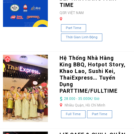
TIME
QSR VIỆT NAM
Part Time
Thời Gian Linh Động
Hệ Thống Nhà Hàng
King BBQ, Hotpot Story,
Khao Lao, Sushi Kei,
ThaiExpress… Tuyển
Dụng
PARTTIME/FULLTIME
28.000 - 35.000K/ Giờ
Nhiều Quận, Hồ Chí Minh
Full Time
Part Time