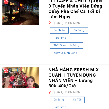
LIT CAFE & CHILL QUẬN
3 Tuyển Nhân Viên Đứng
Quầy Pha Chế Ca Tối Đi
Làm Ngay
Quận 3, Hồ Chí Minh
Ca Chiều
Ca Sáng
Part Time
Thời Gian Linh Động
Xoay Ca Linh Động
NHÀ HÀNG FRESH MIX
QUẬN 1 TUYỂN DỤNG
NHÂN VIÊN – Lương
30k-40k/Giờ
Quận 1, Hồ Chí Minh
Ca Sáng
Ca Tối
Part Time