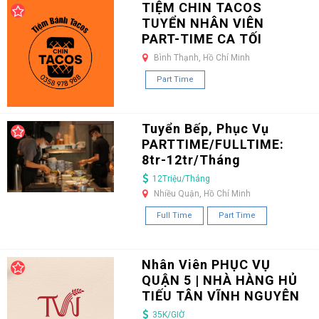
TIỆM CHIN TACOS
TUYỂN NHÂN VIÊN
PART-TIME CA TỐI
Bình Thạnh, Hồ Chí Minh
Part Time
Tuyển Bếp, Phục Vụ
PARTTIME/FULLTIME:
8tr-12tr/Tháng
12Triệu/Tháng
Nhiều Quận, Hồ Chí Minh
Full Time
Part Time
Nhân Viên PHỤC VỤ
QUẬN 5 | NHÀ HÀNG HỦ
TIẾU TÂN VĨNH NGUYÊN
35K/GIỜ