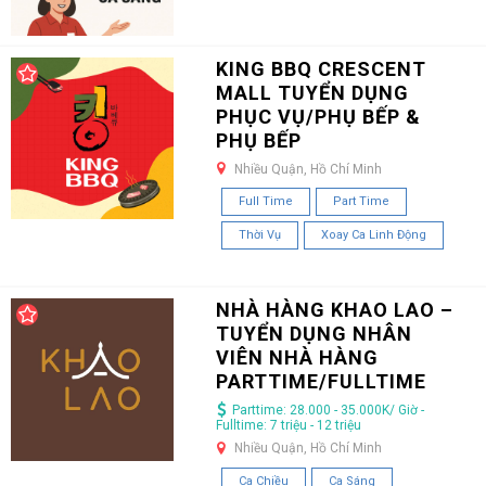
KING BBQ CRESCENT
MALL TUYỂN DỤNG
PHỤC VỤ/PHỤ BẾP &
PHỤ BẾP
Nhiều Quận, Hồ Chí Minh
Full Time
Part Time
Thời Vụ
Xoay Ca Linh Động
NHÀ HÀNG KHAO LAO –
TUYỂN DỤNG NHÂN
VIÊN NHÀ HÀNG
PARTTIME/FULLTIME
Parttime: 28.000 - 35.000K/ Giờ -
Fulltime: 7 triệu - 12 triệu
Nhiều Quận, Hồ Chí Minh
Ca Chiều
Ca Sáng