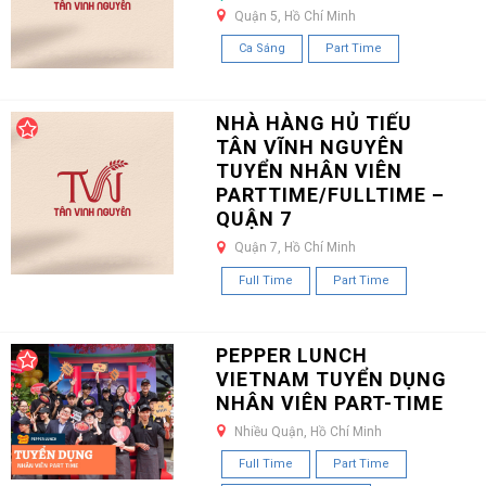
Quận 5, Hồ Chí Minh
Ca Sáng
Part Time
NHÀ HÀNG HỦ TIẾU
TÂN VĨNH NGUYÊN
TUYỂN NHÂN VIÊN
PARTTIME/FULLTIME –
QUẬN 7
Quận 7, Hồ Chí Minh
Full Time
Part Time
PEPPER LUNCH
VIETNAM TUYỂN DỤNG
NHÂN VIÊN PART-TIME
Nhiều Quận, Hồ Chí Minh
Full Time
Part Time