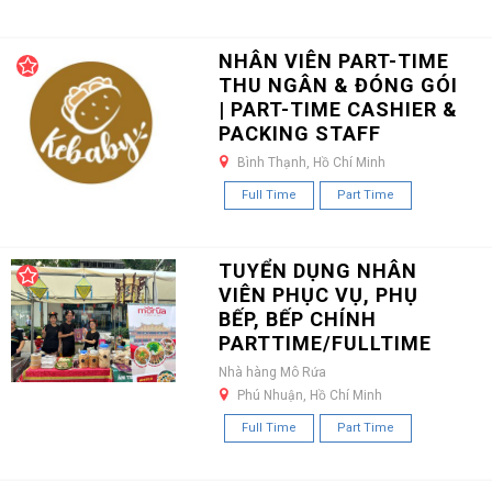
NHÂN VIÊN PART-TIME
THU NGÂN & ĐÓNG GÓI
| PART-TIME CASHIER &
PACKING STAFF
Bình Thạnh, Hồ Chí Minh
Full Time
Part Time
TUYỂN DỤNG NHÂN
VIÊN PHỤC VỤ, PHỤ
BẾP, BẾP CHÍNH
PARTTIME/FULLTIME
Nhà hàng Mô Rứa
Phú Nhuận, Hồ Chí Minh
Full Time
Part Time