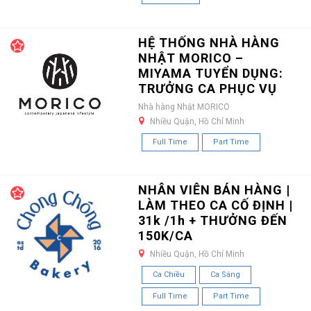
HỆ THỐNG NHÀ HÀNG
NHẬT MORICO –
MIYAMA TUYỂN DỤNG:
TRƯỞNG CA PHỤC VỤ
Nhà hàng Nhật MORICO
Nhiều Quận, Hồ Chí Minh
Full Time
Part Time
NHÂN VIÊN BÁN HÀNG |
LÀM THEO CA CỐ ĐỊNH |
31k /1h + THƯỞNG ĐẾN
150K/CA
Nhiều Quận, Hồ Chí Minh
Ca Chiều
Ca Sáng
Full Time
Part Time