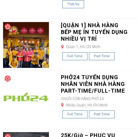
Thời Vụ
[QUẬN 1] NHÀ HÀNG
BẾP MẸ ỈN TUYỂN DỤNG
NHIỀU VỊ TRÍ
Quận 1, Hồ Chí Minh
Full Time
Part Time
PHỞ24 TUYỂN DỤNG
NHÂN VIÊN NHÀ HÀNG
PART-TIME/FULL-TIME
CHUỖI CỬA HÀNG PHỞ 24
Nhiều Quận, Hồ Chí Minh
Full Time
Part Time
25K/Giờ – PHỤC VỤ