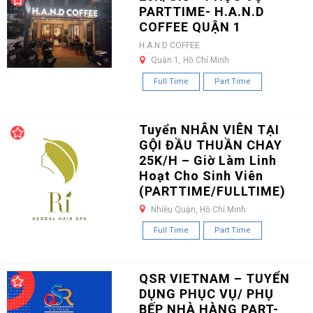
PARTTIME- H.A.N.D
COFFEE QUẬN 1
H.A.N.D COFFEE
Quận 1, Hồ Chí Minh
Full Time
Part Time
Tuyển NHÂN VIÊN TẠI
GỘI ĐẦU THUẦN CHAY
25K/H – Giờ Làm Linh
Hoạt Cho Sinh Viên
(PARTTIME/FULLTIME)
Nhiều Quận, Hồ Chí Minh
Full Time
Part Time
QSR VIETNAM – TUYỂN
DỤNG PHỤC VỤ/ PHỤ
BẾP NHÀ HÀNG PART-