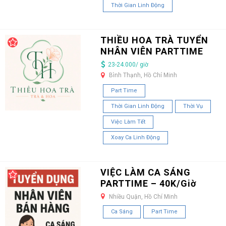
Thời Gian Linh Động
THIỀU HOA TRÀ TUYỂN
NHÂN VIÊN PARTTIME
23-24.000/ giờ
Bình Thạnh, Hồ Chí Minh
Part Time
Thời Gian Linh Động
Thời Vụ
Việc Làm Tết
Xoay Ca Linh Động
VIỆC LÀM CA SÁNG
PARTTIME – 40K/Giờ
Nhiều Quận, Hồ Chí Minh
Ca Sáng
Part Time