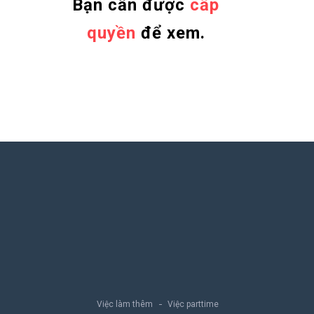
Bạn cần được
cấp
quyền
để xem.
Việc làm thêm
Việc parttime