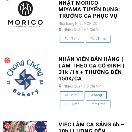
NHẬT MORICO –
MIYAMA TUYỂN DỤNG:
TRƯỞNG CA PHỤC VỤ
Nhà hàng Nhật MORICO
Nhiều Quận, Hồ Chí Minh
Full Time
Part Time
NHÂN VIÊN BÁN HÀNG |
LÀM THEO CA CỐ ĐỊNH |
31k /1h + THƯỞNG ĐẾN
150K/CA
Nhiều Quận, Hồ Chí Minh
Ca Chiều
Ca Sáng
Full Time
Part Time
VIỆC LÀM CA SÁNG 6h –
10h | LƯƠNG ĐẾN