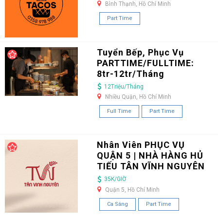
Bình Thạnh, Hồ Chí Minh
Part Time
Tuyển Bếp, Phục Vụ
PARTTIME/FULLTIME:
8tr-12tr/Tháng
12Triệu/Tháng
Nhiều Quận, Hồ Chí Minh
Full Time
Part Time
Nhân Viên PHỤC VỤ
QUẬN 5 | NHÀ HÀNG HỦ
TIẾU TÂN VĨNH NGUYÊN
35K/GIỜ
Quận 5, Hồ Chí Minh
Ca Sáng
Part Time