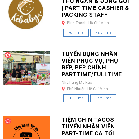
THU NGÂN & ĐÓNG GÓI
| PART-TIME CASHIER &
PACKING STAFF
Bình Thạnh, Hồ Chí Minh
Full Time
Part Time
TUYỂN DỤNG NHÂN
VIÊN PHỤC VỤ, PHỤ
BẾP, BẾP CHÍNH
PARTTIME/FULLTIME
Nhà hàng Mô Rứa
Phú Nhuận, Hồ Chí Minh
Full Time
Part Time
TIỆM CHIN TACOS
TUYỂN NHÂN VIÊN
PART-TIME CA TỐI