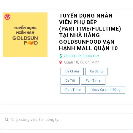
TUYỂN DỤNG NHÂN
VIÊN PHỤ BẾP
(PARTTIME/FULLTIME)
TẠI NHÀ HÀNG
GOLDSUNFOOD VẠN
HẠNH MALL QUẬN 10
28.000 - 35.000K/ Giờ
Quận 10, Hồ Chí Minh
Ca Chiều
Ca Sáng
Ca Tối
Full Time
Part Time
Xoay Ca Linh Động