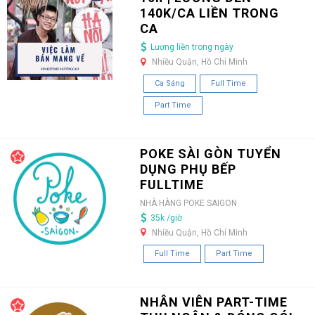
140K/CA LIỀN TRONG
CA
Lương liền trong ngày
Nhiều Quận, Hồ Chí Minh
Ca Sáng
Full Time
Part Time
POKE SÀI GÒN TUYỂN
DỤNG PHỤ BẾP
FULLTIME
NHÀ HÀNG POKE SAIGON
35k /giờ
Nhiều Quận, Hồ Chí Minh
Full Time
Part Time
NHÂN VIÊN PART-TIME