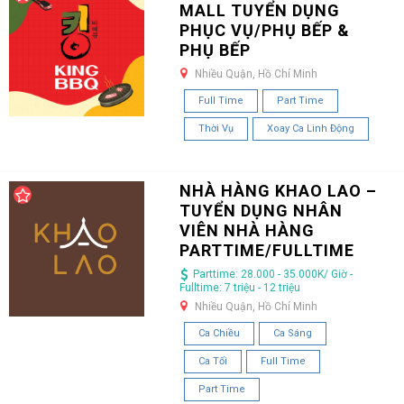
MALL TUYỂN DỤNG
PHỤC VỤ/PHỤ BẾP &
PHỤ BẾP
Nhiều Quận, Hồ Chí Minh
Full Time
Part Time
Thời Vụ
Xoay Ca Linh Động
NHÀ HÀNG KHAO LAO –
TUYỂN DỤNG NHÂN
VIÊN NHÀ HÀNG
PARTTIME/FULLTIME
Parttime: 28.000 - 35.000K/ Giờ -
Fulltime: 7 triệu - 12 triệu
Nhiều Quận, Hồ Chí Minh
Ca Chiều
Ca Sáng
Ca Tối
Full Time
Part Time