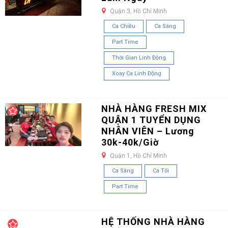
Quận 3, Hồ Chí Minh
Ca Chiều
Ca Sáng
Part Time
Thời Gian Linh Động
Xoay Ca Linh Động
NHÀ HÀNG FRESH MIX
QUẬN 1 TUYỂN DỤNG
NHÂN VIÊN – Lương
30k-40k/Giờ
Quận 1, Hồ Chí Minh
Ca Sáng
Ca Tối
Part Time
HỆ THỐNG NHÀ HÀNG