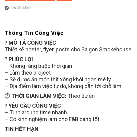
Hồ Chí Minh
Thông Tin Công Việc
?
MÔ TẢ CÔNG VIỆC
Thiết kế poster, flyer, posts cho Saigon Smokehouse
?
PHÚC LỢI
– Không ràng buộc thời gian
– Làm theo project
– Sẽ được ăn món thịt xông khói ngon mê ly
– Địa điểm làm việc tự do, không cần tới chỗ làm
⏱
THỜI GIAN LÀM VIỆC:
Theo dự án
?
YÊU CẦU CÔNG VIỆC
– Turn around time nhanh
– Có kinh nghiệm làm cho F&B càng tốt
TIN HẾT HẠN