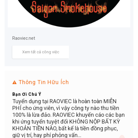
Raoviec.net
Xem tất cả công việc
Thông Tin Hữu Ích
Bạn Ơi Chú Ý
Mẹo 
ển
Tuyển dụng tại RAOVIEC là hoàn toàn MIỄN
Đăng 
n
PHÍ cho ứng viên, vì vậy công ty nào thu tiền
dụng
100% là lừa đảo. RAOVIEC khuyến cáo các bạn
khi ứng tuyển tuyệt đối KHÔNG NỘP BẤT KỲ
KHOẢN TIỀN NÀO, bất kể là tiền đồng phục,
giữ vị trí, hay phí phỏng vấn...