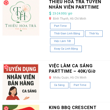
THIỀU HOA TRÀ TUYỂN
NHÂN VIÊN PARTTIME
23-24.000/ giờ
Bình Thạnh, Hồ Chí Minh
Part Time
Thời Gian Linh Động
Thời Vụ
Việc Làm Tết
Xoay Ca Linh Động
VIỆC LÀM CA SÁNG
PARTTIME – 40K/Giờ
Nhiều Quận, Hồ Chí Minh
Ca Sáng
Part Time
KING BBQ CRESCENT