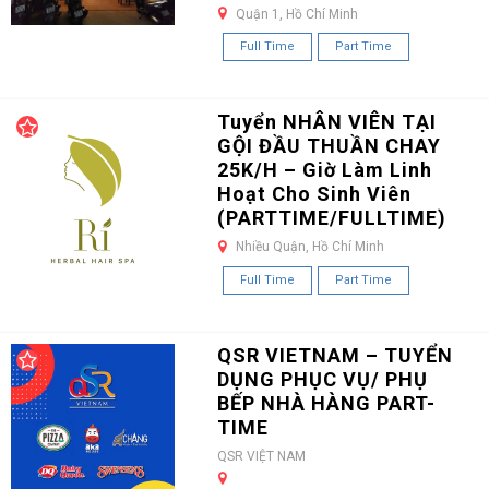
Quận 1, Hồ Chí Minh
Full Time
Part Time
Tuyển NHÂN VIÊN TẠI
GỘI ĐẦU THUẦN CHAY
25K/H – Giờ Làm Linh
Hoạt Cho Sinh Viên
(PARTTIME/FULLTIME)
Nhiều Quận, Hồ Chí Minh
Full Time
Part Time
QSR VIETNAM – TUYỂN
DỤNG PHỤC VỤ/ PHỤ
BẾP NHÀ HÀNG PART-
TIME
QSR VIỆT NAM