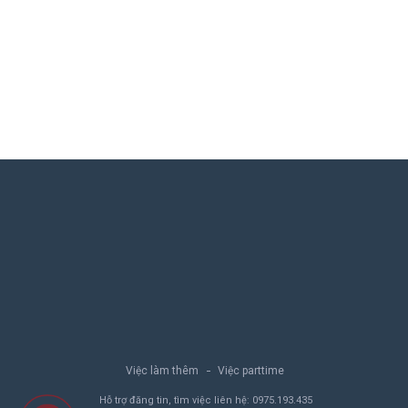
Việc làm thêm
Việc parttime
Hỗ trợ đăng tin, tìm việc liên hệ:
0975.193.435