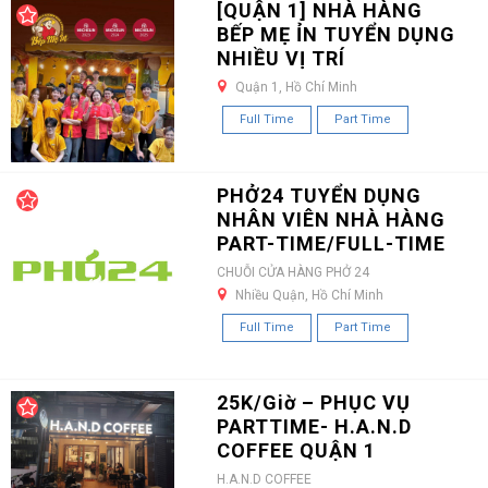
[QUẬN 1] NHÀ HÀNG
BẾP MẸ ỈN TUYỂN DỤNG
NHIỀU VỊ TRÍ
Quận 1, Hồ Chí Minh
Full Time
Part Time
PHỞ24 TUYỂN DỤNG
NHÂN VIÊN NHÀ HÀNG
PART-TIME/FULL-TIME
CHUỖI CỬA HÀNG PHỞ 24
Nhiều Quận, Hồ Chí Minh
Full Time
Part Time
25K/Giờ – PHỤC VỤ
PARTTIME- H.A.N.D
COFFEE QUẬN 1
H.A.N.D COFFEE