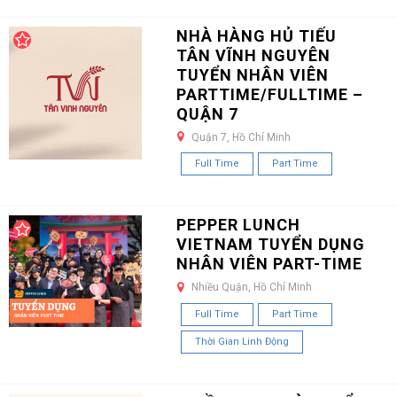
NHÀ HÀNG HỦ TIẾU
TÂN VĨNH NGUYÊN
TUYỂN NHÂN VIÊN
PARTTIME/FULLTIME –
QUẬN 7
Quận 7, Hồ Chí Minh
Full Time
Part Time
PEPPER LUNCH
VIETNAM TUYỂN DỤNG
NHÂN VIÊN PART-TIME
Nhiều Quận, Hồ Chí Minh
Full Time
Part Time
Thời Gian Linh Động