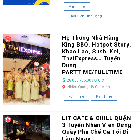
Part Time
Thời Gian Linh Động
Hệ Thống Nhà Hàng
King BBQ, Hotpot Story,
Khao Lao, Sushi Kei,
ThaiExpress… Tuyển
Dụng
PARTTIME/FULLTIME
28.000 - 35.000K/ Giờ
Nhiều Quận, Hồ Chí Minh
Full Time
Part Time
LIT CAFE & CHILL QUẬN
3 Tuyển Nhân Viên Đứng
Quầy Pha Chế Ca Tối Đi
Làm Ngay