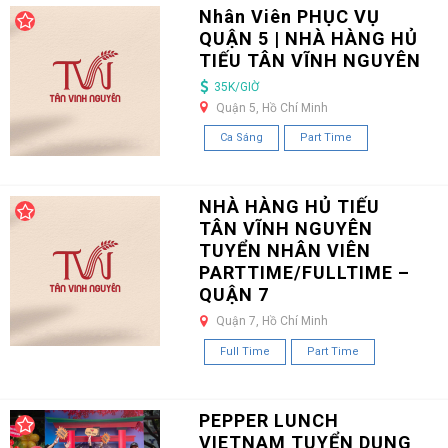
Nhân Viên PHỤC VỤ
QUẬN 5 | NHÀ HÀNG HỦ
TIẾU TÂN VĨNH NGUYÊN
35K/GIỜ
Quận 5, Hồ Chí Minh
Ca Sáng
Part Time
NHÀ HÀNG HỦ TIẾU
TÂN VĨNH NGUYÊN
TUYỂN NHÂN VIÊN
PARTTIME/FULLTIME –
QUẬN 7
Quận 7, Hồ Chí Minh
Full Time
Part Time
PEPPER LUNCH
VIETNAM TUYỂN DỤNG