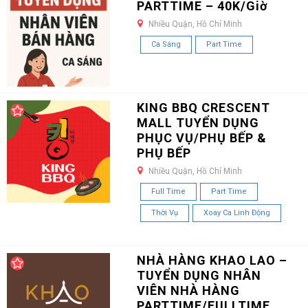
PARTTIME – 40K/Giờ
Nhiều Quận, Hồ Chí Minh
Ca Sáng
Part Time
KING BBQ CRESCENT
MALL TUYỂN DỤNG
PHỤC VỤ/PHỤ BẾP &
PHỤ BẾP
Nhiều Quận, Hồ Chí Minh
Full Time
Part Time
Thời Vụ
Xoay Ca Linh Động
NHÀ HÀNG KHAO LAO –
TUYỂN DỤNG NHÂN
VIÊN NHÀ HÀNG
PARTTIME/FULLTIME