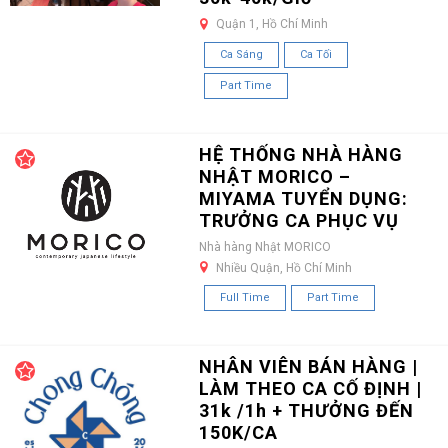
Quận 1, Hồ Chí Minh
Ca Sáng
Ca Tối
Part Time
HỆ THỐNG NHÀ HÀNG
NHẬT MORICO –
MIYAMA TUYỂN DỤNG:
TRƯỞNG CA PHỤC VỤ
Nhà hàng Nhật MORICO
Nhiều Quận, Hồ Chí Minh
Full Time
Part Time
NHÂN VIÊN BÁN HÀNG |
LÀM THEO CA CỐ ĐỊNH |
31k /1h + THƯỞNG ĐẾN
150K/CA