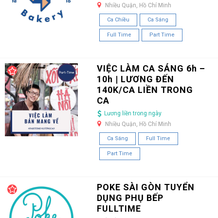
Nhiều Quận, Hồ Chí Minh
Ca Chiều
Ca Sáng
Full Time
Part Time
VIỆC LÀM CA SÁNG 6h –
10h | LƯƠNG ĐẾN
140K/CA LIỀN TRONG
CA
Lương liền trong ngày
Nhiều Quận, Hồ Chí Minh
Ca Sáng
Full Time
Part Time
POKE SÀI GÒN TUYỂN
DỤNG PHỤ BẾP
FULLTIME