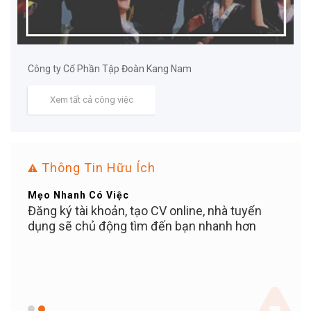
Công ty Cổ Phần Tập Đoàn Kang Nam
Xem tất cả công việc
Thông Tin Hữu Ích
Mẹo Nhanh Có Việc
Bạn Ơ
ỄN
Đăng ký tài khoản, tạo CV online, nhà tuyển
Tuyể
iền
dụng sẽ chủ động tìm đến bạn nhanh hơn
PHÍ c
c bạn
100%
 KỲ
khi 
c,
KHOẢ
giữ v