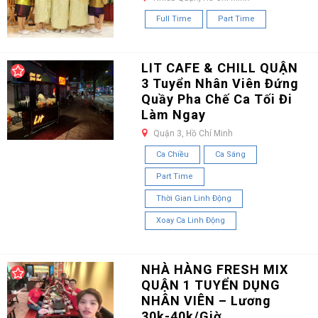
Full Time
Part Time
LIT CAFE & CHILL QUẬN
3 Tuyển Nhân Viên Đứng
Quầy Pha Chế Ca Tối Đi
Làm Ngay
Quận 3, Hồ Chí Minh
Ca Chiều
Ca Sáng
Part Time
Thời Gian Linh Động
Xoay Ca Linh Động
NHÀ HÀNG FRESH MIX
QUẬN 1 TUYỂN DỤNG
NHÂN VIÊN – Lương
30k-40k/Giờ