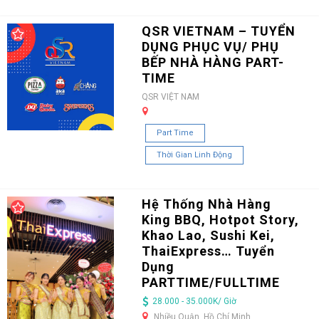
QSR VIETNAM – TUYỂN
DỤNG PHỤC VỤ/ PHỤ
BẾP NHÀ HÀNG PART-
TIME
QSR VIỆT NAM
Part Time
Thời Gian Linh Động
Hệ Thống Nhà Hàng
King BBQ, Hotpot Story,
Khao Lao, Sushi Kei,
ThaiExpress… Tuyển
Dụng
PARTTIME/FULLTIME
28.000 - 35.000K/ Giờ
Nhiều Quận, Hồ Chí Minh