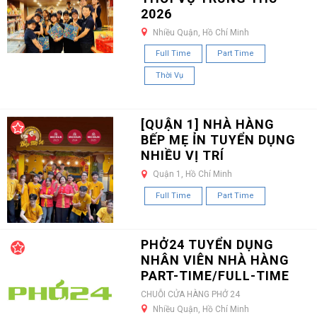
2026
Nhiều Quận, Hồ Chí Minh
Full Time
Part Time
Thời Vụ
[QUẬN 1] NHÀ HÀNG
BẾP MẸ ỈN TUYỂN DỤNG
NHIỀU VỊ TRÍ
Quận 1, Hồ Chí Minh
Full Time
Part Time
PHỞ24 TUYỂN DỤNG
NHÂN VIÊN NHÀ HÀNG
PART-TIME/FULL-TIME
CHUỖI CỬA HÀNG PHỞ 24
Nhiều Quận, Hồ Chí Minh