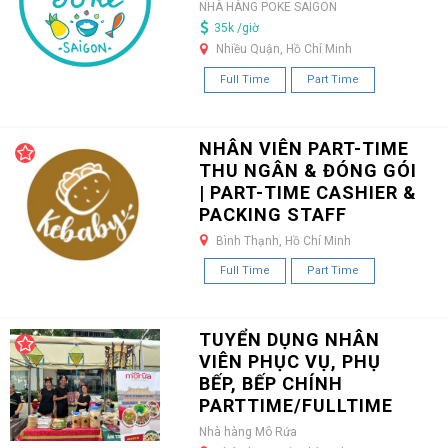
NHÀ HÀNG POKE SAIGON
35k /giờ
Nhiều Quận, Hồ Chí Minh
Full Time
Part Time
NHÂN VIÊN PART-TIME
THU NGÂN & ĐÓNG GÓI
| PART-TIME CASHIER &
PACKING STAFF
Bình Thạnh, Hồ Chí Minh
Full Time
Part Time
TUYỂN DỤNG NHÂN
VIÊN PHỤC VỤ, PHỤ
BẾP, BẾP CHÍNH
PARTTIME/FULLTIME
Nhà hàng Mô Rứa