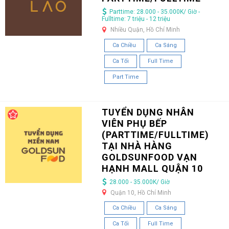
Parttime: 28.000 - 35.000K/ Giờ -
Fulltime: 7 triệu - 12 triệu
Nhiều Quận, Hồ Chí Minh
Ca Chiều
Ca Sáng
Ca Tối
Full Time
Part Time
TUYỂN DỤNG NHÂN
VIÊN PHỤ BẾP
(PARTTIME/FULLTIME)
TẠI NHÀ HÀNG
GOLDSUNFOOD VẠN
HẠNH MALL QUẬN 10
28.000 - 35.000K/ Giờ
Quận 10, Hồ Chí Minh
Ca Chiều
Ca Sáng
Ca Tối
Full Time