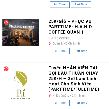
Full Time
Part Time
25K/Giờ – PHỤC VỤ
PARTTIME- H.A.N.D
COFFEE QUẬN 1
H.A.N.D COFFEE
Quận 1, Hồ Chí Minh
Full Time
Part Time
Tuyển NHÂN VIÊN TẠI
GỘI ĐẦU THUẦN CHAY
25K/H – Giờ Làm Linh
Hoạt Cho Sinh Viên
(PARTTIME/FULLTIME)
Nhiều Quận, Hồ Chí Minh
Full Time
Part Time