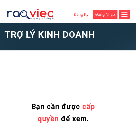
Đăng Ký
Đăng Nhập
TRỢ LÝ KINH DOANH
Bạn cần được
cấp
quyền
để xem.