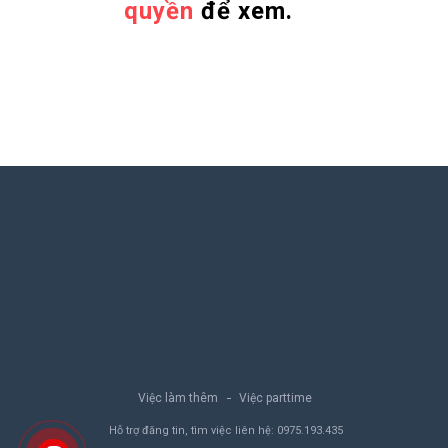
quyền
để xem.
Việc làm thêm
Việc parttime
Hỗ trợ đăng tin, tìm việc liên hệ:
0975.193.435