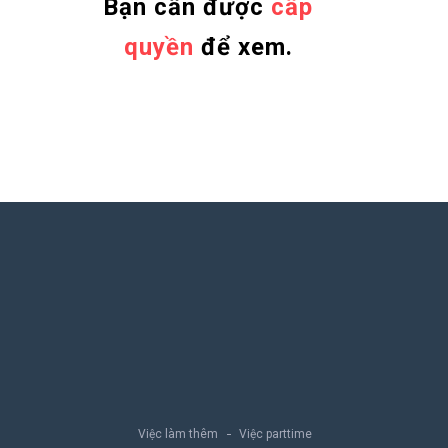
Bạn cần được
cấp
quyền
để xem.
Việc làm thêm
Việc parttime