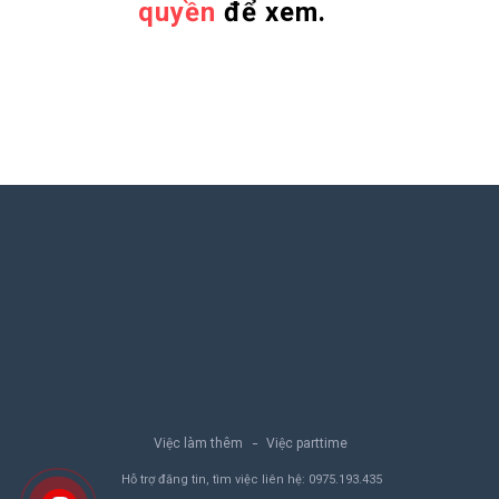
quyền
để xem.
Việc làm thêm
Việc parttime
Hỗ trợ đăng tin, tìm việc liên hệ:
0975.193.435