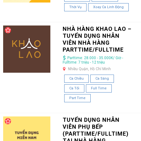
Thời Vụ
Xoay Ca Linh Động
NHÀ HÀNG KHAO LAO –
TUYỂN DỤNG NHÂN
VIÊN NHÀ HÀNG
PARTTIME/FULLTIME
Parttime: 28.000 - 35.000K/ Giờ -
Fulltime: 7 triệu - 12 triệu
Nhiều Quận, Hồ Chí Minh
Ca Chiều
Ca Sáng
Ca Tối
Full Time
Part Time
TUYỂN DỤNG NHÂN
VIÊN PHỤ BẾP
(PARTTIME/FULLTIME)
TẠI NHÀ HÀNG