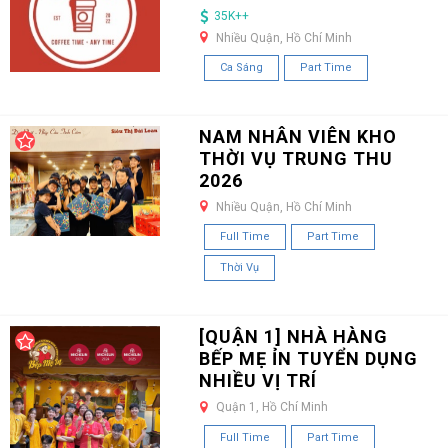
35K++
Nhiều Quận, Hồ Chí Minh
Ca Sáng
Part Time
NAM NHÂN VIÊN KHO
THỜI VỤ TRUNG THU
2026
Nhiều Quận, Hồ Chí Minh
Full Time
Part Time
Thời Vụ
[QUẬN 1] NHÀ HÀNG
BẾP MẸ ỈN TUYỂN DỤNG
NHIỀU VỊ TRÍ
Quận 1, Hồ Chí Minh
Full Time
Part Time