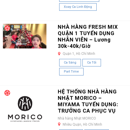
Xoay Ca Linh Động
NHÀ HÀNG FRESH MIX
QUẬN 1 TUYỂN DỤNG
NHÂN VIÊN – Lương
30k-40k/Giờ
Quận 1, Hồ Chí Minh
Ca Sáng
Ca Tối
Part Time
HỆ THỐNG NHÀ HÀNG
NHẬT MORICO –
MIYAMA TUYỂN DỤNG:
TRƯỞNG CA PHỤC VỤ
Nhà hàng Nhật MORICO
Nhiều Quận, Hồ Chí Minh