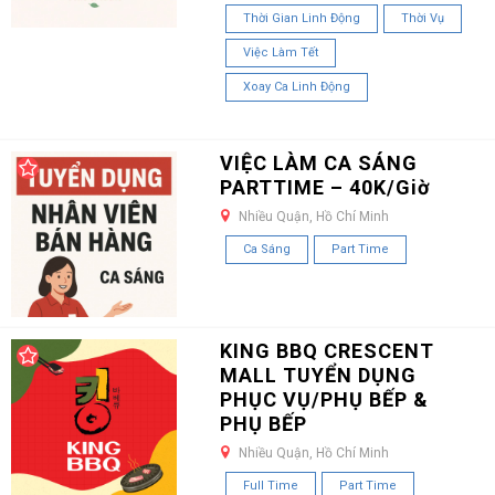
Thời Gian Linh Động
Thời Vụ
Việc Làm Tết
Xoay Ca Linh Động
VIỆC LÀM CA SÁNG
PARTTIME – 40K/Giờ
Nhiều Quận, Hồ Chí Minh
Ca Sáng
Part Time
KING BBQ CRESCENT
MALL TUYỂN DỤNG
PHỤC VỤ/PHỤ BẾP &
PHỤ BẾP
Nhiều Quận, Hồ Chí Minh
Full Time
Part Time