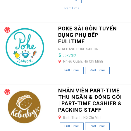
Part Time
POKE SÀI GÒN TUYỂN
DỤNG PHỤ BẾP
FULLTIME
NHÀ HÀNG POKE SAIGON
35k /giờ
Nhiều Quận, Hồ Chí Minh
Full Time
Part Time
NHÂN VIÊN PART-TIME
THU NGÂN & ĐÓNG GÓI
| PART-TIME CASHIER &
PACKING STAFF
Bình Thạnh, Hồ Chí Minh
Full Time
Part Time