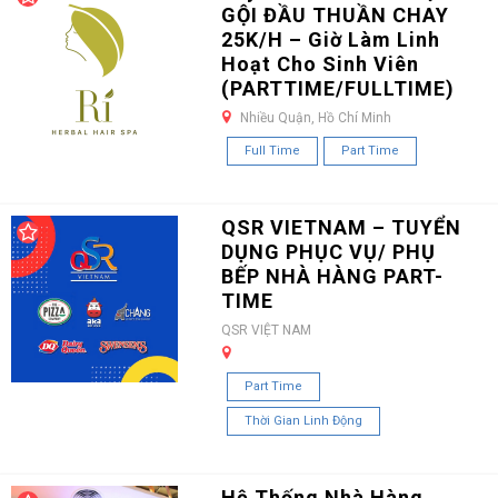
GỘI ĐẦU THUẦN CHAY
25K/H – Giờ Làm Linh
Hoạt Cho Sinh Viên
(PARTTIME/FULLTIME)
Nhiều Quận, Hồ Chí Minh
Full Time
Part Time
QSR VIETNAM – TUYỂN
DỤNG PHỤC VỤ/ PHỤ
BẾP NHÀ HÀNG PART-
TIME
QSR VIỆT NAM
Part Time
Thời Gian Linh Động
Hệ Thống Nhà Hàng