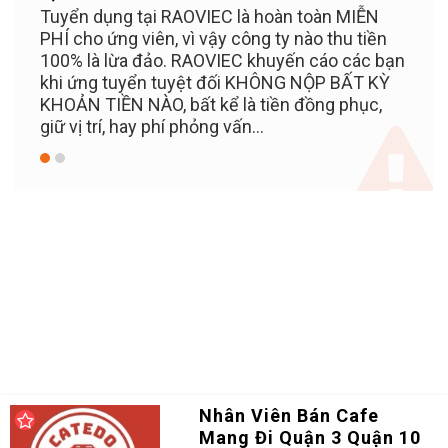
 toàn MIỄN
Đăng ký tài khoản, tạo CV online, nhà tuyể
nào thu tiền
dụng sẽ chủ động tìm đến bạn nhanh hơn
n cáo các bạn
 NỘP BẤT KỲ
 đồng phục,
Nhân Viên Bán Cafe
Mang Đi Quận 3 Quận 10