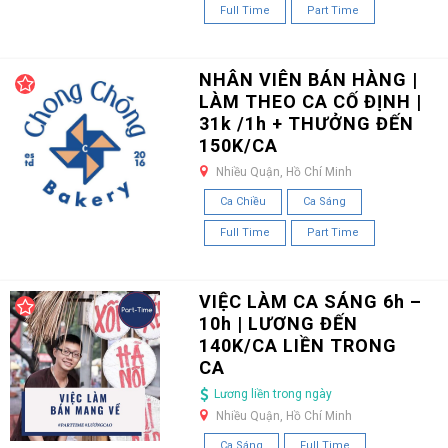
Full Time
Part Time
NHÂN VIÊN BÁN HÀNG |
LÀM THEO CA CỐ ĐỊNH |
31k /1h + THƯỞNG ĐẾN
150K/CA
Nhiều Quận, Hồ Chí Minh
Ca Chiều
Ca Sáng
Full Time
Part Time
VIỆC LÀM CA SÁNG 6h –
10h | LƯƠNG ĐẾN
140K/CA LIỀN TRONG
CA
Lương liền trong ngày
Nhiều Quận, Hồ Chí Minh
Ca Sáng
Full Time