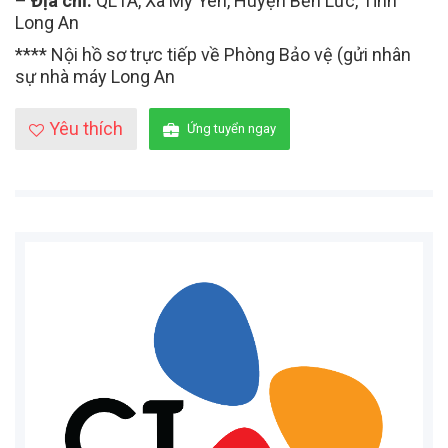
–
Địa chỉ:
QL1A, Xã Mỹ Yên, Huyện Bến Lức, Tỉnh
Long An
**** Nội hồ sơ trực tiếp về Phòng Bảo vệ (gửi nhân
sự nhà máy Long An
Yêu thích
Ứng tuyển ngay