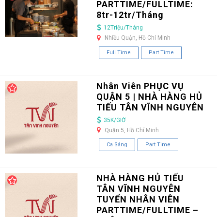
PARTTIME/FULLTIME:
8tr-12tr/Tháng
12Triệu/Tháng
Nhiều Quận, Hồ Chí Minh
Full Time
Part Time
Nhân Viên PHỤC VỤ
QUẬN 5 | NHÀ HÀNG HỦ
TIẾU TÂN VĨNH NGUYÊN
35K/GIỜ
Quận 5, Hồ Chí Minh
Ca Sáng
Part Time
NHÀ HÀNG HỦ TIẾU
TÂN VĨNH NGUYÊN
TUYỂN NHÂN VIÊN
PARTTIME/FULLTIME –