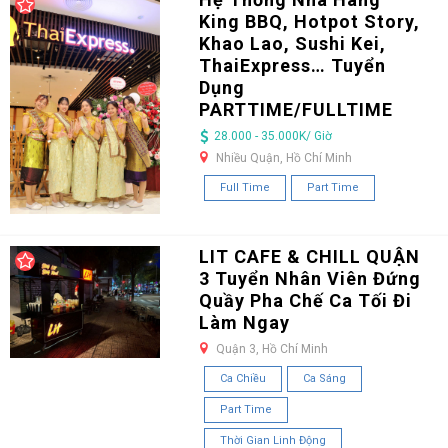
King BBQ, Hotpot Story,
Khao Lao, Sushi Kei,
ThaiExpress… Tuyển
Dụng
PARTTIME/FULLTIME
28.000 - 35.000K/ Giờ
Nhiều Quận, Hồ Chí Minh
Full Time
Part Time
LIT CAFE & CHILL QUẬN
3 Tuyển Nhân Viên Đứng
Quầy Pha Chế Ca Tối Đi
Làm Ngay
Quận 3, Hồ Chí Minh
Ca Chiều
Ca Sáng
Part Time
Thời Gian Linh Động