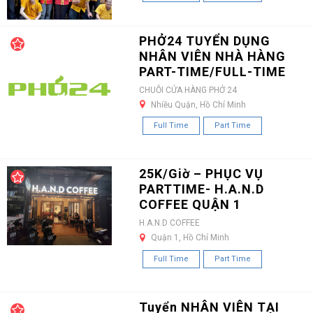
PHỞ24 TUYỂN DỤNG
NHÂN VIÊN NHÀ HÀNG
PART-TIME/FULL-TIME
CHUỖI CỬA HÀNG PHỞ 24
Nhiều Quận, Hồ Chí Minh
Full Time
Part Time
25K/Giờ – PHỤC VỤ
PARTTIME- H.A.N.D
COFFEE QUẬN 1
H.A.N.D COFFEE
Quận 1, Hồ Chí Minh
Full Time
Part Time
Tuyển NHÂN VIÊN TẠI