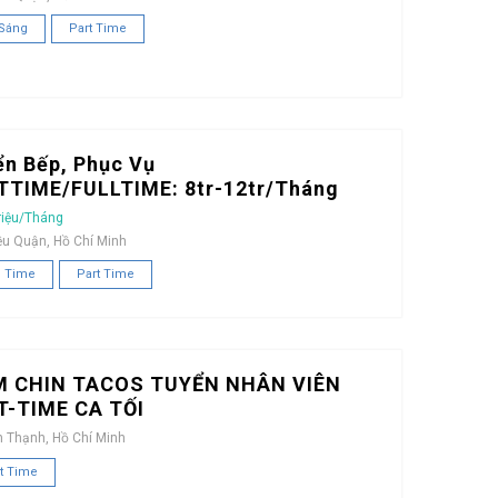
 Sáng
Part Time
ển Bếp, Phục Vụ
TTIME/FULLTIME: 8tr-12tr/Tháng
riệu/Tháng
ều Quận, Hồ Chí Minh
l Time
Part Time
M CHIN TACOS TUYỂN NHÂN VIÊN
T-TIME CA TỐI
h Thạnh, Hồ Chí Minh
t Time