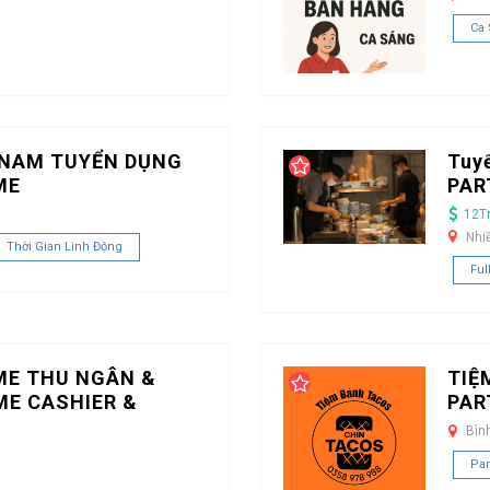
Ca
TNAM TUYỂN DỤNG
Tuy
ME
PAR
12T
Nhi
Thời Gian Linh Động
Ful
ME THU NGÂN &
TIỆ
ME CASHIER &
PAR
Bìn
Par