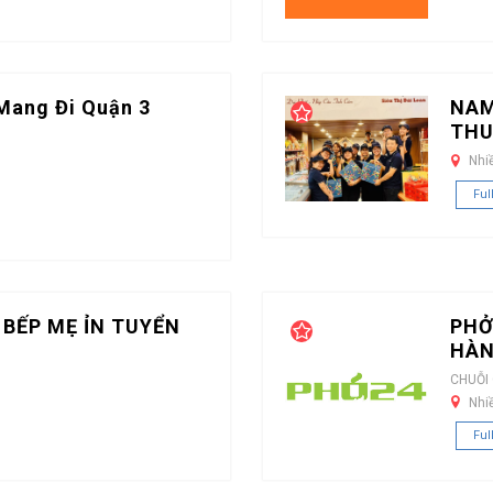
Mang Đi Quận 3
NAM
THU
Nhi
Ful
 BẾP MẸ ỈN TUYỂN
PHỞ
HÀN
CHUỖI
Nhi
Ful