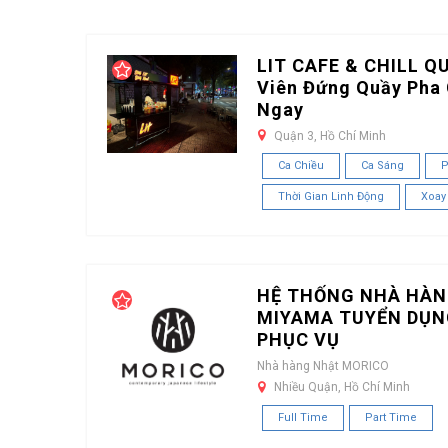
LIT CAFE & CHILL Q
Viên Đứng Quầy Pha 
Ngay
Quận 3, Hồ Chí Minh
Ca Chiều
Ca Sáng
P
Thời Gian Linh Động
Xoay
HỆ THỐNG NHÀ HÀN
MIYAMA TUYỂN DỤN
PHỤC VỤ
Nhà hàng Nhật MORICO
Nhiều Quận, Hồ Chí Minh
Full Time
Part Time