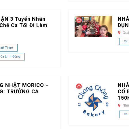
UẬN 3 Tuyển Nhân
NHÀ
Chế Ca Tối Đi Làm
DỤN
Quậ
Ca
art Time
 Ca Linh Động
G NHẬT MORICO –
NHÂ
G: TRƯỞNG CA
CỐ 
150
Nhi
Ca 