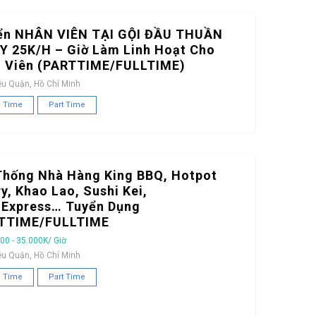
ển NHÂN VIÊN TẠI GỘI ĐẦU THUẦN
Y 25K/H – Giờ Làm Linh Hoạt Cho
h Viên (PARTTIME/FULLTIME)
ều Quận, Hồ Chí Minh
l Time
Part Time
Thống Nhà Hàng King BBQ, Hotpot
y, Khao Lao, Sushi Kei,
iExpress… Tuyển Dụng
TTIME/FULLTIME
00 - 35.000K/ Giờ
ều Quận, Hồ Chí Minh
l Time
Part Time