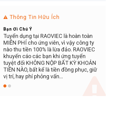
Thông Tin Hữu Ích
Bạn Ơi Chú Ý
Mẹo Nhanh Có V
Tuyển dụng tại RAOVIEC là hoàn toàn
Đăng ký tài khoả
MIỄN PHÍ cho ứng viên, vì vậy công ty
tuyển dụng sẽ 
nào thu tiền 100% là lừa đảo. RAOVIEC
nhanh hơn
khuyến cáo các bạn khi ứng tuyển
tuyệt đối KHÔNG NỘP BẤT KỲ KHOẢN
TIỀN NÀO, bất kể là tiền đồng phục, giữ
vị trí, hay phí phỏng vấn...