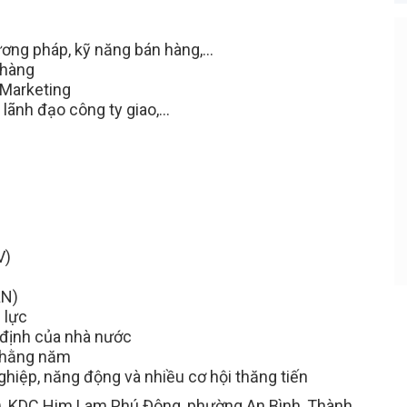
ương pháp, kỹ năng bán hàng,…
 hàng
Mẹo Nhanh Có Việc
 Marketing
Đăng ký tài khoản, tạo CV online, nhà
 lãnh đạo công ty giao,…
tuyển dụng sẽ chủ động tìm đến bạn
nhanh hơn
V)
ẴN)
 lực
 định của nhà nước
g hằng năm
hiệp, năng động và nhiều cơ hội thăng tiến
, KDC Him Lam Phú Đông, phường An Bình, Thành