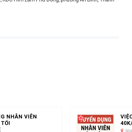
NG NHÂN VIÊN
VIỆ
 TỐI
40K
E
Nhi