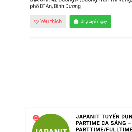
phố Dĩ An, Bình Dương
Yêu thích
Ứng tuyển ngay
JAPANIT TUYỂN DỤ
PARTIME CA SÁNG –
PARTTIME/FULLTIM