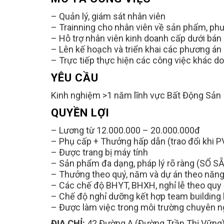
– Quản lý, giám sát nhân viên
– Trainning cho nhân viên về sản phẩm, ph
– Hỗ trợ nhân viên kinh doanh cấp dưới bán
– Lên kế hoạch và triển khai các phương án
– Trực tiếp thực hiện các công việc khác do
YÊU CẦU
Kinh nghiệm >1 năm lĩnh vực Bất Động Sản
QUYỀN LỢI
– Lương từ 12.000.000 – 20.000.000đ
– Phụ cấp + Thưởng hấp dẫn (trao đổi khi P
– Được trang bị máy tính
– Sản phẩm đa dạng, pháp lý rõ ràng (SỔ S
– Thưởng theo quý, năm và dự án theo năng
– Các chế độ BHYT, BHXH, nghỉ lễ theo quy
– Chế độ nghỉ dưỡng kết hợp team buildin
– Được làm việc trong môi trường chuyên ng
ĐỊA CHỈ:
42 Đường A (Đường Trần Thị Vững)