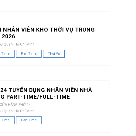
 NHÂN VIÊN KHO THỜI VỤ TRUNG
 2026
ều Quận, Hồ Chí Minh
l Time
Part Time
Thời Vụ
24 TUYỂN DỤNG NHÂN VIÊN NHÀ
G PART-TIME/FULL-TIME
 CỬA HÀNG PHỞ 24
ều Quận, Hồ Chí Minh
l Time
Part Time