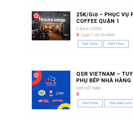
25K/Giờ – PHỤC VỤ 
COFFEE QUẬN 1
H.A.N.D COFFEE
Quận 1, Hồ Chí Minh
Full Time
Part Time
QSR VIETNAM – TUY
PHỤ BẾP NHÀ HÀNG 
QSR VIỆT NAM
Part Time
Thời Gian Linh