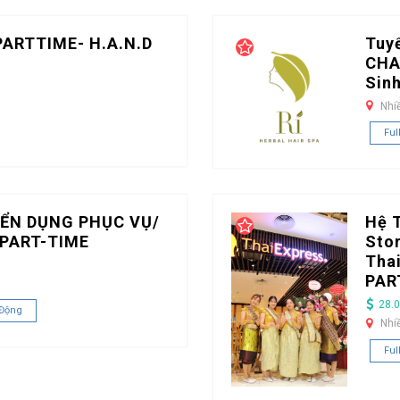
PARTTIME- H.A.N.D
Tuy
CHA
Sin
Nhi
Ful
ỂN DỤNG PHỤC VỤ/
Hệ 
PART-TIME
Stor
Tha
PAR
28.0
 Động
Nhi
Ful