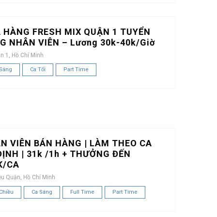
 HÀNG FRESH MIX QUẬN 1 TUYỂN
G NHÂN VIÊN – Lương 30k-40k/Giờ
n 1, Hồ Chí Minh
 Sáng
Ca Tối
Part Time
N VIÊN BÁN HÀNG | LÀM THEO CA
ĐỊNH | 31k /1h + THƯỞNG ĐẾN
K/CA
ều Quận, Hồ Chí Minh
Chiều
Ca Sáng
Full Time
Part Time