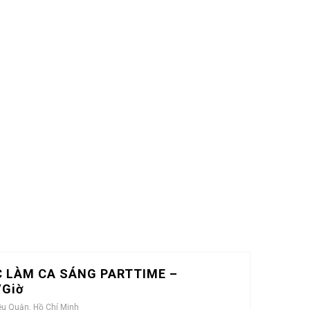
C LÀM CA SÁNG PARTTIME –
/Giờ
ều Quận, Hồ Chí Minh