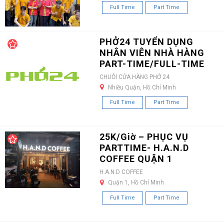
Full Time
Part Time
PHỞ24 TUYỂN DỤNG
NHÂN VIÊN NHÀ HÀNG
PART-TIME/FULL-TIME
CHUỖI CỬA HÀNG PHỞ 24
Nhiều Quận, Hồ Chí Minh
Full Time
Part Time
25K/Giờ – PHỤC VỤ
PARTTIME- H.A.N.D
COFFEE QUẬN 1
H.A.N.D COFFEE
Quận 1, Hồ Chí Minh
Full Time
Part Time