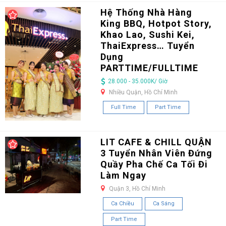
Hệ Thống Nhà Hàng
King BBQ, Hotpot Story,
Khao Lao, Sushi Kei,
ThaiExpress… Tuyển
Dụng
PARTTIME/FULLTIME
28.000 - 35.000K/ Giờ
Nhiều Quận, Hồ Chí Minh
Full Time
Part Time
LIT CAFE & CHILL QUẬN
3 Tuyển Nhân Viên Đứng
Quầy Pha Chế Ca Tối Đi
Làm Ngay
Quận 3, Hồ Chí Minh
Ca Chiều
Ca Sáng
Part Time