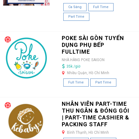
Ca Sáng
Full Time
Part Time
POKE SÀI GÒN TUYỂN
DỤNG PHỤ BẾP
FULLTIME
NHÀ HÀNG POKE SAIGON
35k /giờ
Nhiều Quận, Hồ Chí Minh
Full Time
Part Time
NHÂN VIÊN PART-TIME
THU NGÂN & ĐÓNG GÓI
| PART-TIME CASHIER &
PACKING STAFF
Bình Thạnh, Hồ Chí Minh