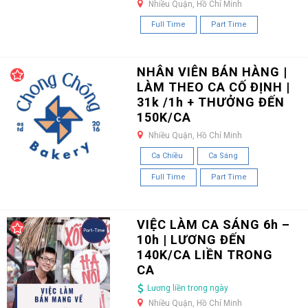
Nhiều Quận, Hồ Chí Minh
Full Time
Part Time
NHÂN VIÊN BÁN HÀNG |
LÀM THEO CA CỐ ĐỊNH |
31k /1h + THƯỞNG ĐẾN
150K/CA
Nhiều Quận, Hồ Chí Minh
Ca Chiều
Ca Sáng
Full Time
Part Time
VIỆC LÀM CA SÁNG 6h –
10h | LƯƠNG ĐẾN
140K/CA LIỀN TRONG
CA
Lương liền trong ngày
Nhiều Quận, Hồ Chí Minh