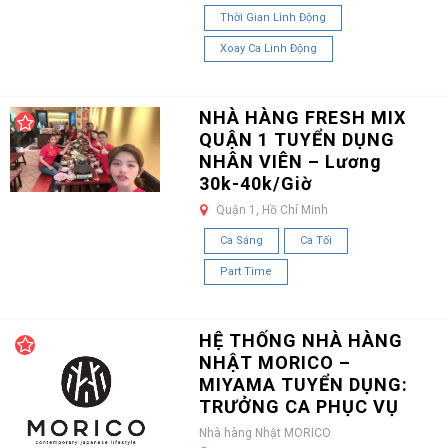
Thời Gian Linh Động
Xoay Ca Linh Động
NHÀ HÀNG FRESH MIX
QUẬN 1 TUYỂN DỤNG
NHÂN VIÊN – Lương
30k-40k/Giờ
Quận 1, Hồ Chí Minh
Ca Sáng
Ca Tối
Part Time
HỆ THỐNG NHÀ HÀNG
NHẬT MORICO –
MIYAMA TUYỂN DỤNG:
TRƯỞNG CA PHỤC VỤ
Nhà hàng Nhật MORICO