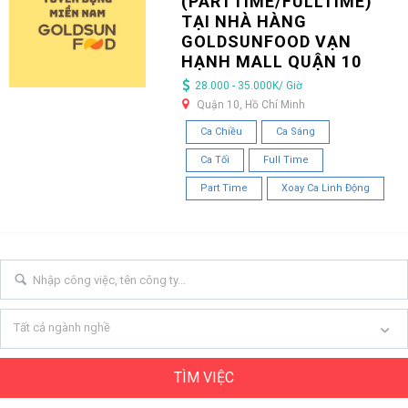
(PARTTIME/FULLTIME)
TẠI NHÀ HÀNG
GOLDSUNFOOD VẠN
HẠNH MALL QUẬN 10
28.000 - 35.000K/ Giờ
Quận 10, Hồ Chí Minh
Ca Chiều
Ca Sáng
Ca Tối
Full Time
Part Time
Xoay Ca Linh Động
Tất cả ngành nghề