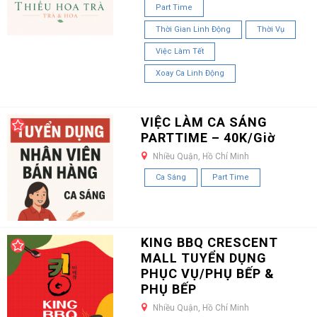
Part Time
Thời Gian Linh Động
Thời Vụ
Việc Làm Tết
Xoay Ca Linh Động
VIỆC LÀM CA SÁNG
PARTTIME – 40K/Giờ
Nhiều Quận, Hồ Chí Minh
Ca Sáng
Part Time
KING BBQ CRESCENT
MALL TUYỂN DỤNG
PHỤC VỤ/PHỤ BẾP &
PHỤ BẾP
Nhiều Quận, Hồ Chí Minh