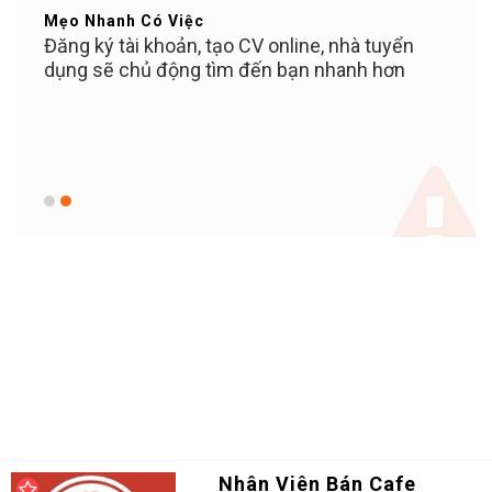
Mẹo Nhanh Có Việc
Bạn Ơ
ỄN
Đăng ký tài khoản, tạo CV online, nhà tuyển
Tuyể
iền
dụng sẽ chủ động tìm đến bạn nhanh hơn
PHÍ c
c bạn
100%
 KỲ
khi 
c,
KHOẢ
giữ v
Nhân Viên Bán Cafe