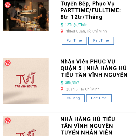
Tuyển Bếp, Phục Vụ
PARTTIME/FULLTIME:
8tr-12tr/Tháng
12Triệu/Tháng
Nhiều Quận, Hồ Chí Minh
Full Time
Part Time
Nhân Viên PHỤC VỤ
QUẬN 5 | NHÀ HÀNG HỦ
TIẾU TÂN VĨNH NGUYÊN
35K/GIỜ
Quận 5, Hồ Chí Minh
Ca Sáng
Part Time
NHÀ HÀNG HỦ TIẾU
TÂN VĨNH NGUYÊN
TUYỂN NHÂN VIÊN