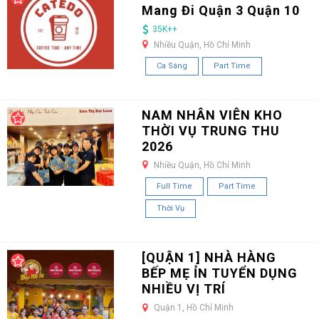
Mang Đi Quận 3 Quận 10
35K++
Nhiều Quận, Hồ Chí Minh
Ca Sáng
Part Time
NAM NHÂN VIÊN KHO
THỜI VỤ TRUNG THU
2026
Nhiều Quận, Hồ Chí Minh
Full Time
Part Time
Thời Vụ
[QUẬN 1] NHÀ HÀNG
BẾP MẸ ỈN TUYỂN DỤNG
NHIỀU VỊ TRÍ
Quận 1, Hồ Chí Minh