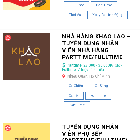
Full Time
Part Time
Thời Vụ
Xoay Ca Linh Động
NHÀ HÀNG KHAO LAO –
TUYỂN DỤNG NHÂN
VIÊN NHÀ HÀNG
PARTTIME/FULLTIME
Parttime: 28.000 - 35.000K/ Giờ -
Fulltime: 7 triệu - 12 triệu
Nhiều Quận, Hồ Chí Minh
Ca Chiều
Ca Sáng
Ca Tối
Full Time
Part Time
TUYỂN DỤNG NHÂN
VIÊN PHỤ BẾP