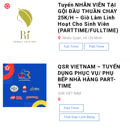
Tuyển NHÂN VIÊN TẠI
GỘI ĐẦU THUẦN CHAY
25K/H – Giờ Làm Linh
Hoạt Cho Sinh Viên
(PARTTIME/FULLTIME)
Nhiều Quận, Hồ Chí Minh
Full Time
Part Time
QSR VIETNAM – TUYỂN
DỤNG PHỤC VỤ/ PHỤ
BẾP NHÀ HÀNG PART-
TIME
QSR VIỆT NAM
Part Time
Thời Gian Linh Động