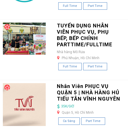
Full Time
Part Time
TUYỂN DỤNG NHÂN
VIÊN PHỤC VỤ, PHỤ
BẾP, BẾP CHÍNH
PARTTIME/FULLTIME
Nhà hàng Mô Rứa
Phú Nhuận, Hồ Chí Minh
Full Time
Part Time
Nhân Viên PHỤC VỤ
QUẬN 5 | NHÀ HÀNG HỦ
TIẾU TÂN VĨNH NGUYÊN
35K/GIỜ
Quận 5, Hồ Chí Minh
Ca Sáng
Part Time