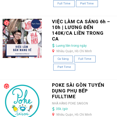
Full Time
Part Time
VIỆC LÀM CA SÁNG 6h –
10h | LƯƠNG ĐẾN
140K/CA LIỀN TRONG
CA
Lương liền trong ngày
Nhiều Quận, Hồ Chí Minh
Ca Sáng
Full Time
Part Time
POKE SÀI GÒN TUYỂN
DỤNG PHỤ BẾP
FULLTIME
NHÀ HÀNG POKE SAIGON
35k /giờ
Nhiều Quận, Hồ Chí Minh