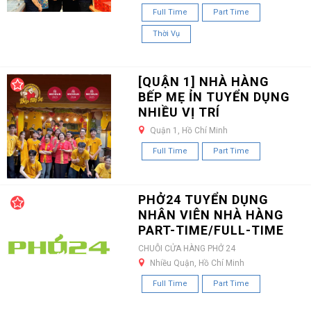
Full Time
Part Time
Thời Vụ
[QUẬN 1] NHÀ HÀNG
BẾP MẸ ỈN TUYỂN DỤNG
NHIỀU VỊ TRÍ
Quận 1, Hồ Chí Minh
Full Time
Part Time
PHỞ24 TUYỂN DỤNG
NHÂN VIÊN NHÀ HÀNG
PART-TIME/FULL-TIME
CHUỖI CỬA HÀNG PHỞ 24
Nhiều Quận, Hồ Chí Minh
Full Time
Part Time