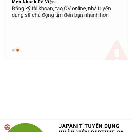
Mẹo Nhanh Có Việc
Bạn Ơ
ỄN
Đăng ký tài khoản, tạo CV online, nhà tuyển
Tuyể
iền
dụng sẽ chủ động tìm đến bạn nhanh hơn
PHÍ c
c bạn
100%
 KỲ
khi 
c,
KHOẢ
giữ v
JAPANIT TUYỂN DỤNG