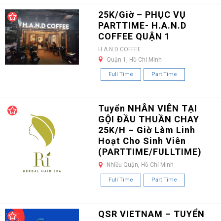
25K/Giờ – PHỤC VỤ
PARTTIME- H.A.N.D
COFFEE QUẬN 1
H.A.N.D COFFEE
Quận 1, Hồ Chí Minh
Full Time
Part Time
Tuyển NHÂN VIÊN TẠI
GỘI ĐẦU THUẦN CHAY
25K/H – Giờ Làm Linh
Hoạt Cho Sinh Viên
(PARTTIME/FULLTIME)
Nhiều Quận, Hồ Chí Minh
Full Time
Part Time
QSR VIETNAM – TUYỂN