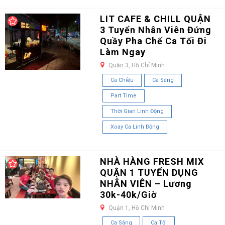
LIT CAFE & CHILL QUẬN
3 Tuyển Nhân Viên Đứng
Quầy Pha Chế Ca Tối Đi
Làm Ngay
Quận 3, Hồ Chí Minh
Ca Chiều
Ca Sáng
Part Time
Thời Gian Linh Động
Xoay Ca Linh Động
NHÀ HÀNG FRESH MIX
QUẬN 1 TUYỂN DỤNG
NHÂN VIÊN – Lương
30k-40k/Giờ
Quận 1, Hồ Chí Minh
Ca Sáng
Ca Tối