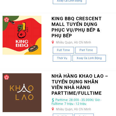
Xoay Ca Linh Động
KING BBQ CRESCENT
MALL TUYỂN DỤNG
PHỤC VỤ/PHỤ BẾP &
PHỤ BẾP
Nhiều Quận, Hồ Chí Minh
Full Time
Part Time
Thời Vụ
Xoay Ca Linh Động
NHÀ HÀNG KHAO LAO –
TUYỂN DỤNG NHÂN
VIÊN NHÀ HÀNG
PARTTIME/FULLTIME
Parttime: 28.000 - 35.000K/ Giờ -
Fulltime: 7 triệu - 12 triệu
Nhiều Quận, Hồ Chí Minh