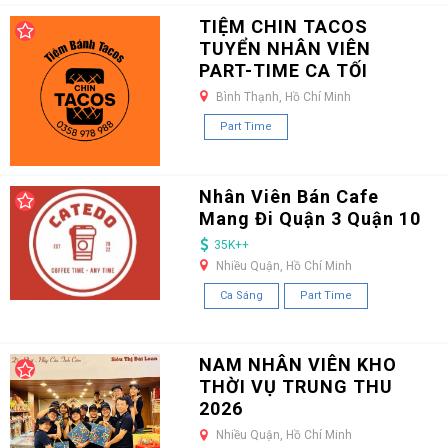
TIỆM CHIN TACOS
TUYỂN NHÂN VIÊN
PART-TIME CA TỐI
Bình Thạnh, Hồ Chí Minh
Part Time
Nhân Viên Bán Cafe
Mang Đi Quận 3 Quận 10
35K++
Nhiều Quận, Hồ Chí Minh
Ca Sáng
Part Time
NAM NHÂN VIÊN KHO
THỜI VỤ TRUNG THU
2026
Nhiều Quận, Hồ Chí Minh