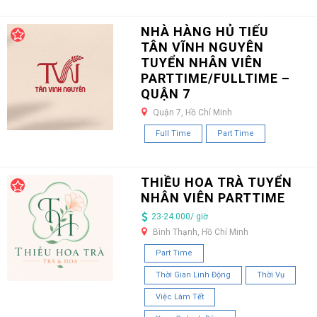
NHÀ HÀNG HỦ TIẾU
TÂN VĨNH NGUYÊN
TUYỂN NHÂN VIÊN
PARTTIME/FULLTIME –
QUẬN 7
Quận 7, Hồ Chí Minh
Full Time
Part Time
THIỀU HOA TRÀ TUYỂN
NHÂN VIÊN PARTTIME
23-24.000/ giờ
Bình Thạnh, Hồ Chí Minh
Part Time
Thời Gian Linh Động
Thời Vụ
Việc Làm Tết