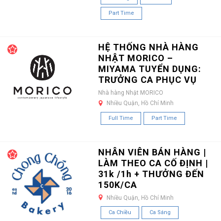
Part Time
HỆ THỐNG NHÀ HÀNG
NHẬT MORICO –
MIYAMA TUYỂN DỤNG:
TRƯỞNG CA PHỤC VỤ
Nhà hàng Nhật MORICO
Nhiều Quận, Hồ Chí Minh
Full Time
Part Time
NHÂN VIÊN BÁN HÀNG |
LÀM THEO CA CỐ ĐỊNH |
31k /1h + THƯỞNG ĐẾN
150K/CA
Nhiều Quận, Hồ Chí Minh
Ca Chiều
Ca Sáng