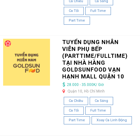
Ca Chiều
Ca Sáng
Ca Tối
Full Time
Part Time
TUYỂN DỤNG NHÂN
VIÊN PHỤ BẾP
(PARTTIME/FULLTIME)
TẠI NHÀ HÀNG
GOLDSUNFOOD VẠN
HẠNH MALL QUẬN 10
28.000 - 35.000K/ Giờ
Quận 10, Hồ Chí Minh
Ca Chiều
Ca Sáng
Ca Tối
Full Time
Part Time
Xoay Ca Linh Động