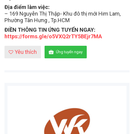
Địa điểm làm việc:
– 169 Nguyễn Thị Thập- Khu đô thị mới Him Lam,
Phường Tân Hưng , Tp.HCM
ĐIỀN THÔNG TIN ỨNG TUYỂN NGAY:
https://forms.gle/o5VXQ2rTY5BEjr7MA
Yêu thích
Ứng tuyển ngay