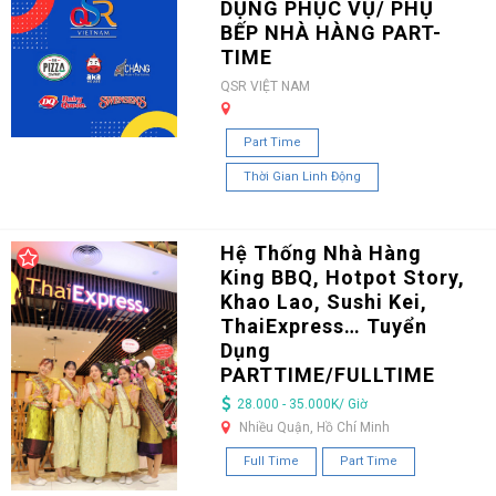
DỤNG PHỤC VỤ/ PHỤ
BẾP NHÀ HÀNG PART-
TIME
QSR VIỆT NAM
Part Time
Thời Gian Linh Động
Hệ Thống Nhà Hàng
King BBQ, Hotpot Story,
Khao Lao, Sushi Kei,
ThaiExpress… Tuyển
Dụng
PARTTIME/FULLTIME
28.000 - 35.000K/ Giờ
Nhiều Quận, Hồ Chí Minh
Full Time
Part Time