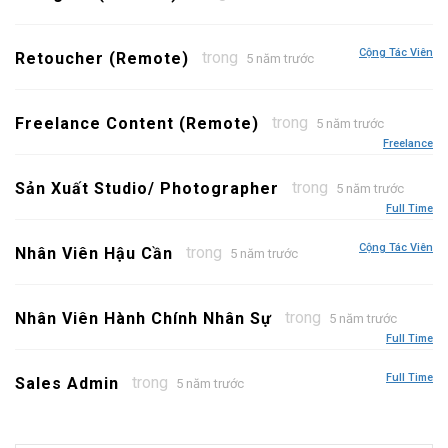
Cộng Tác Viên
trong
Retoucher (Remote)
5 năm trước
trong
Freelance Content (Remote)
5 năm trước
Freelance
trong
Sản Xuất Studio/ Photographer
5 năm trước
Full Time
Cộng Tác Viên
trong
Nhân Viên Hậu Cần
5 năm trước
trong
Nhân Viên Hành Chính Nhân Sự
5 năm trước
Full Time
Full Time
trong
Sales Admin
5 năm trước