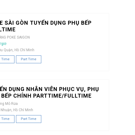
E SÀI GÒN TUYỂN DỤNG PHỤ BẾP
LTIME
ÀNG POKE SAIGON
/giờ
ều Quận, Hồ Chí Minh
l Time
Part Time
ỂN DỤNG NHÂN VIÊN PHỤC VỤ, PHỤ
, BẾP CHÍNH PARTTIME/FULLTIME
àng Mô Rứa
 Nhuận, Hồ Chí Minh
l Time
Part Time