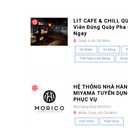
LIT CAFE & CHILL Q
Viên Đứng Quầy Pha 
Ngay
Quận 3, Hồ Chí Minh
Ca Chiều
Ca Sáng
P
Thời Gian Linh Động
Xoay
HỆ THỐNG NHÀ HÀN
MIYAMA TUYỂN DỤN
PHỤC VỤ
Nhà hàng Nhật MORICO
Nhiều Quận, Hồ Chí Minh
Full Time
Part Time