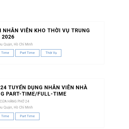
 NHÂN VIÊN KHO THỜI VỤ TRUNG
 2026
ều Quận, Hồ Chí Minh
l Time
Part Time
Thời Vụ
24 TUYỂN DỤNG NHÂN VIÊN NHÀ
G PART-TIME/FULL-TIME
 CỬA HÀNG PHỞ 24
ều Quận, Hồ Chí Minh
l Time
Part Time