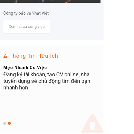
Công ty bảo vệ Nhất Việt
Xem tất cả công việc
Thông Tin Hữu Ích
Mẹo Nhanh Có Việc
Bạn Ơi Chú Ý
Đăng ký tài khoản, tạo CV online, nhà
Tuyển dụng tại 
tuyển dụng sẽ chủ động tìm đến bạn
MIỄN PHÍ cho ứn
C
nhanh hơn
nào thu tiền 10
khuyến cáo các 
N
tuyệt đối KHÔ
ữ
TIỀN NÀO, bất kể
vị trí, hay phí ph