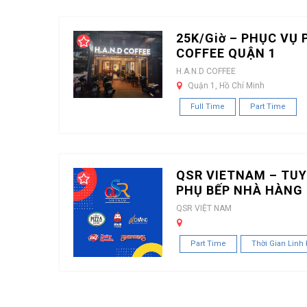
25K/Giờ – PHỤC VỤ 
COFFEE QUẬN 1
H.A.N.D COFFEE
Quận 1, Hồ Chí Minh
Full Time
Part Time
QSR VIETNAM – TUY
PHỤ BẾP NHÀ HÀNG 
QSR VIỆT NAM
Part Time
Thời Gian Linh