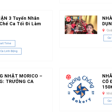
UẬN 3 Tuyển Nhân
NHÀ
Chế Ca Tối Đi Làm
DỤN
Quậ
Ca
art Time
 Ca Linh Động
G NHẬT MORICO –
NHÂ
G: TRƯỞNG CA
CỐ 
150
Nhi
Ca 