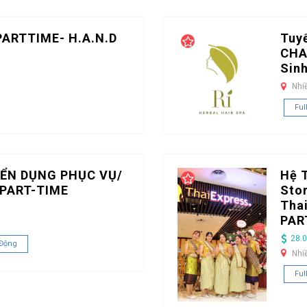
PARTTIME- H.A.N.D
Tuy
CHA
Sin
Nhi
Ful
ỂN DỤNG PHỤC VỤ/
Hệ 
PART-TIME
Stor
Tha
PAR
28.0
 Động
Nhi
Ful