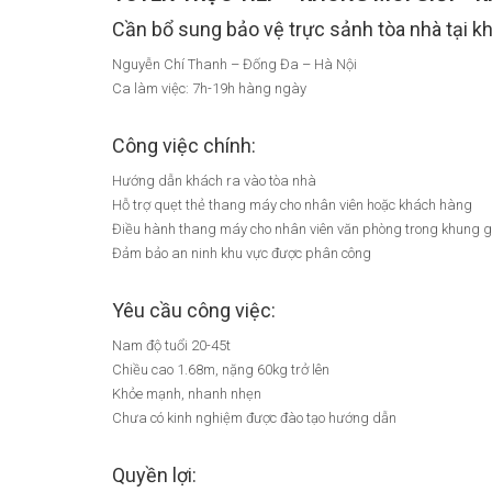
Cần bổ sung bảo vệ trực sảnh tòa nhà tại k
Nguyễn Chí Thanh – Đống Đa – Hà Nội
Ca làm việc: 7h-19h hàng ngày
Công việc chính:
Hướng dẫn khách ra vào tòa nhà
Hỗ trợ quẹt thẻ thang máy cho nhân viên hoặc khách hàng
Điều hành thang máy cho nhân viên văn phòng trong khung g
Mẹo Nhanh Có Việc
Đảm bảo an ninh khu vực được phân công
Đăng ký tài khoản, t
tuyển dụng sẽ chủ 
Yêu cầu công việc:
nhanh hơn
Nam độ tuổi 20-45t
Chiều cao 1.68m, nặng 60kg trở lên
Khỏe mạnh, nhanh nhẹn
Chưa có kinh nghiệm được đào tạo hướng dẫn
Quyền lợi: