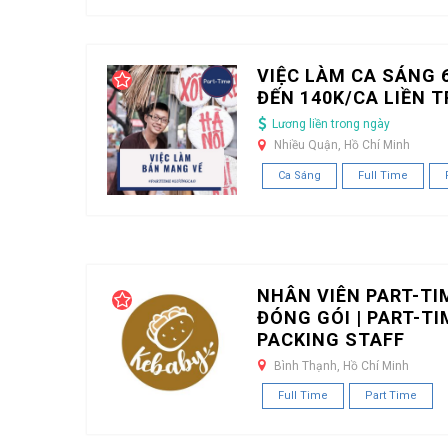
VIỆC LÀM CA SÁNG 6
ĐẾN 140K/CA LIỀN 
Lương liền trong ngày
Nhiều Quận, Hồ Chí Minh
Ca Sáng
Full Time
NHÂN VIÊN PART-TI
ĐÓNG GÓI | PART-TI
PACKING STAFF
Bình Thạnh, Hồ Chí Minh
Full Time
Part Time