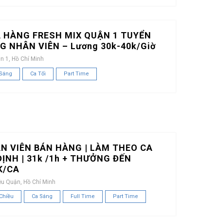
 HÀNG FRESH MIX QUẬN 1 TUYỂN
G NHÂN VIÊN – Lương 30k-40k/Giờ
n 1, Hồ Chí Minh
 Sáng
Ca Tối
Part Time
N VIÊN BÁN HÀNG | LÀM THEO CA
ĐỊNH | 31k /1h + THƯỞNG ĐẾN
K/CA
ều Quận, Hồ Chí Minh
Chiều
Ca Sáng
Full Time
Part Time