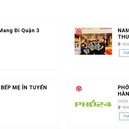
Mang Đi Quận 3
NAM
THU
Nhi
Ful
 BẾP MẸ ỈN TUYỂN
PHỞ
HÀN
CHUỖI
Nhi
Ful