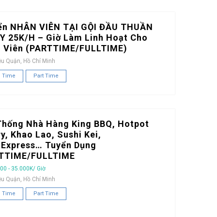
ển NHÂN VIÊN TẠI GỘI ĐẦU THUẦN
Y 25K/H – Giờ Làm Linh Hoạt Cho
h Viên (PARTTIME/FULLTIME)
ều Quận, Hồ Chí Minh
l Time
Part Time
Thống Nhà Hàng King BBQ, Hotpot
y, Khao Lao, Sushi Kei,
iExpress… Tuyển Dụng
TTIME/FULLTIME
00 - 35.000K/ Giờ
ều Quận, Hồ Chí Minh
l Time
Part Time