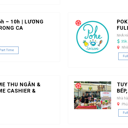
h – 10h | LƯƠNG
POK
TRONG CA
FUL
NHÀ H
35k 
Nhi
Part Time
Ful
ME THU NGÂN &
TUY
ME CASHIER &
BẾP
Nhà h
Phú
Ful