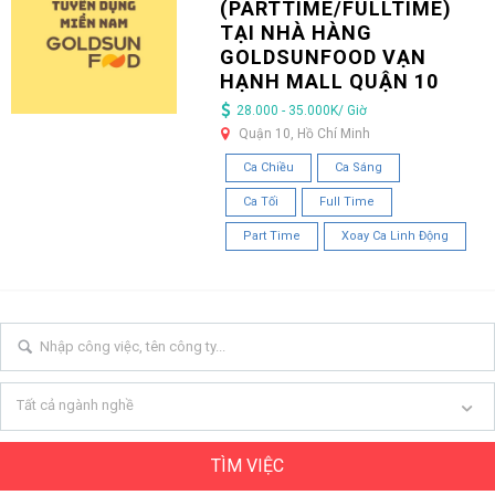
(PARTTIME/FULLTIME)
TẠI NHÀ HÀNG
GOLDSUNFOOD VẠN
HẠNH MALL QUẬN 10
28.000 - 35.000K/ Giờ
Quận 10, Hồ Chí Minh
Ca Chiều
Ca Sáng
Ca Tối
Full Time
Part Time
Xoay Ca Linh Động
Tất cả ngành nghề