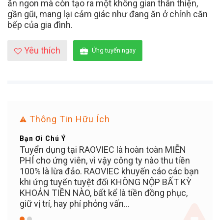
ăn ngon mà còn tạo ra một không gian thân thiện,
gần gũi, mang lại cảm giác như đang ăn ở chính căn
bếp của gia đình.
Yêu thích
Ứng tuyển ngay
Thông Tin Hữu Ích
Bạn Ơi Chú Ý
Mẹo 
ển
Tuyển dụng tại RAOVIEC là hoàn toàn MIỄN
Đăng 
n
PHÍ cho ứng viên, vì vậy công ty nào thu tiền
dụng
100% là lừa đảo. RAOVIEC khuyến cáo các bạn
khi ứng tuyển tuyệt đối KHÔNG NỘP BẤT KỲ
KHOẢN TIỀN NÀO, bất kể là tiền đồng phục,
giữ vị trí, hay phí phỏng vấn...