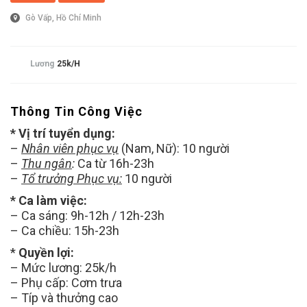
Gò Vấp, Hồ Chí Minh
Lương
25k/h
Thông Tin Công Việc
* Vị trí tuyển dụng:
–
Nhân viên phục vụ
(Nam, Nữ): 10 người
–
Thu ngân
:
Ca từ 16h-23h
–
Tổ trưởng Phục vụ:
10 người
* Ca làm việc:
– Ca sáng: 9h-12h / 12h-23h
– Ca chiều: 15h-23h
*
Quyền lợi:
– Mức lương: 25k/h
– Phụ cấp: Cơm trưa
– Típ và thưởng cao