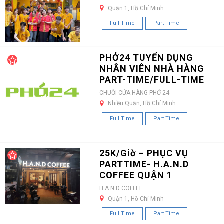
Quận 1, Hồ Chí Minh
Full Time
Part Time
PHỞ24 TUYỂN DỤNG
NHÂN VIÊN NHÀ HÀNG
PART-TIME/FULL-TIME
CHUỖI CỬA HÀNG PHỞ 24
Nhiều Quận, Hồ Chí Minh
Full Time
Part Time
25K/Giờ – PHỤC VỤ
PARTTIME- H.A.N.D
COFFEE QUẬN 1
H.A.N.D COFFEE
Quận 1, Hồ Chí Minh
Full Time
Part Time