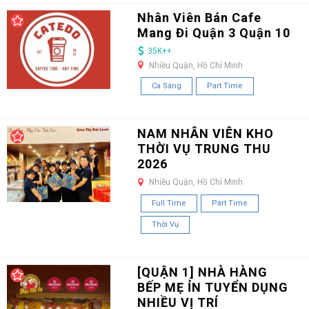
Nhân Viên Bán Cafe
Mang Đi Quận 3 Quận 10
35K++
Nhiều Quận, Hồ Chí Minh
Ca Sáng
Part Time
NAM NHÂN VIÊN KHO
THỜI VỤ TRUNG THU
2026
Nhiều Quận, Hồ Chí Minh
Full Time
Part Time
Thời Vụ
[QUẬN 1] NHÀ HÀNG
BẾP MẸ ỈN TUYỂN DỤNG
NHIỀU VỊ TRÍ