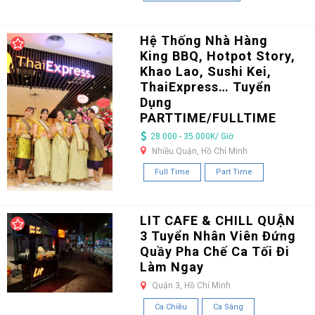
Hệ Thống Nhà Hàng
King BBQ, Hotpot Story,
Khao Lao, Sushi Kei,
ThaiExpress… Tuyển
Dụng
PARTTIME/FULLTIME
28.000 - 35.000K/ Giờ
Nhiều Quận, Hồ Chí Minh
Full Time
Part Time
LIT CAFE & CHILL QUẬN
3 Tuyển Nhân Viên Đứng
Quầy Pha Chế Ca Tối Đi
Làm Ngay
Quận 3, Hồ Chí Minh
Ca Chiều
Ca Sáng