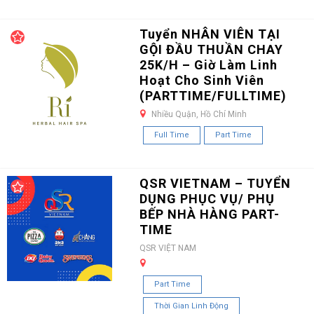
Tuyển NHÂN VIÊN TẠI
GỘI ĐẦU THUẦN CHAY
25K/H – Giờ Làm Linh
Hoạt Cho Sinh Viên
(PARTTIME/FULLTIME)
Nhiều Quận, Hồ Chí Minh
Full Time
Part Time
QSR VIETNAM – TUYỂN
DỤNG PHỤC VỤ/ PHỤ
BẾP NHÀ HÀNG PART-
TIME
QSR VIỆT NAM
Part Time
Thời Gian Linh Động