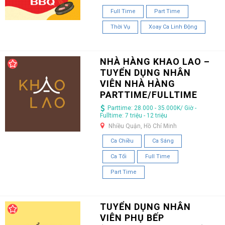
Full Time
Part Time
Thời Vụ
Xoay Ca Linh Động
NHÀ HÀNG KHAO LAO –
TUYỂN DỤNG NHÂN
VIÊN NHÀ HÀNG
PARTTIME/FULLTIME
Parttime: 28.000 - 35.000K/ Giờ -
Fulltime: 7 triệu - 12 triệu
Nhiều Quận, Hồ Chí Minh
Ca Chiều
Ca Sáng
Ca Tối
Full Time
Part Time
TUYỂN DỤNG NHÂN
VIÊN PHỤ BẾP