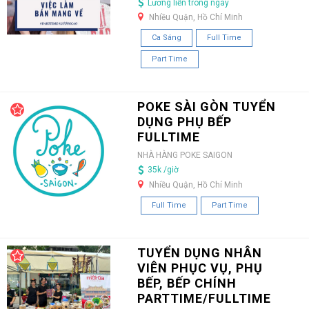
Lương liền trong ngày
Nhiều Quận, Hồ Chí Minh
Ca Sáng
Full Time
Part Time
POKE SÀI GÒN TUYỂN
DỤNG PHỤ BẾP
FULLTIME
NHÀ HÀNG POKE SAIGON
35k /giờ
Nhiều Quận, Hồ Chí Minh
Full Time
Part Time
TUYỂN DỤNG NHÂN
VIÊN PHỤC VỤ, PHỤ
BẾP, BẾP CHÍNH
PARTTIME/FULLTIME