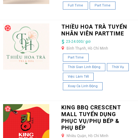
Full Time
Part Time
THIỀU HOA TRÀ TUYỂN
NHÂN VIÊN PARTTIME
23-24.000/ giờ
Bình Thạnh, Hồ Chí Minh
Part Time
Thời Gian Linh Động
Thời Vụ
Việc Làm Tết
Xoay Ca Linh Động
KING BBQ CRESCENT
MALL TUYỂN DỤNG
PHỤC VỤ/PHỤ BẾP &
PHỤ BẾP
Nhiều Quận, Hồ Chí Minh