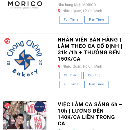
Nhà hàng Nhật MORICO
Nhiều Quận, Hồ Chí Minh
Full Time
Part Time
NHÂN VIÊN BÁN HÀNG |
LÀM THEO CA CỐ ĐỊNH |
31k /1h + THƯỞNG ĐẾN
150K/CA
Nhiều Quận, Hồ Chí Minh
Ca Chiều
Ca Sáng
Full Time
Part Time
VIỆC LÀM CA SÁNG 6h –
10h | LƯƠNG ĐẾN
140K/CA LIỀN TRONG
CA