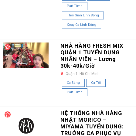
Part Time
Thời Gian Linh Động
Xoay Ca Linh Động
NHÀ HÀNG FRESH MIX
QUẬN 1 TUYỂN DỤNG
NHÂN VIÊN – Lương
30k-40k/Giờ
Quận 1, Hồ Chí Minh
Ca Sáng
Ca Tối
Part Time
HỆ THỐNG NHÀ HÀNG
NHẬT MORICO –
MIYAMA TUYỂN DỤNG:
TRƯỞNG CA PHỤC VỤ