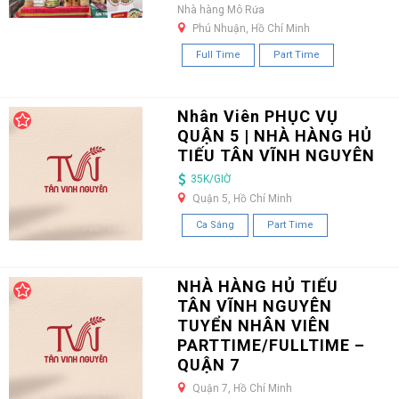
Nhà hàng Mô Rứa
Phú Nhuận, Hồ Chí Minh
Full Time
Part Time
Nhân Viên PHỤC VỤ
QUẬN 5 | NHÀ HÀNG HỦ
TIẾU TÂN VĨNH NGUYÊN
35K/GIỜ
Quận 5, Hồ Chí Minh
Ca Sáng
Part Time
NHÀ HÀNG HỦ TIẾU
TÂN VĨNH NGUYÊN
TUYỂN NHÂN VIÊN
PARTTIME/FULLTIME –
QUẬN 7
Quận 7, Hồ Chí Minh