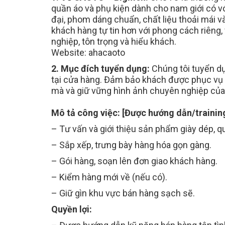
quần áo và phụ kiện dành cho nam giới có vó
đại, phom dáng chuẩn, chất liệu thoải mái v
khách hàng tự tin hơn với phong cách riên
Mẹo Nhanh Có Việc
nghiệp, tôn trọng và hiểu khách.
Đăng ký tài khoản, t
Website: ahacaoto
tuyển dụng sẽ chủ 
nhanh hơn
2. Mục đích tuyển dụng:
Chúng tôi tuyển d
tại cửa hàng. Đảm bảo khách được phục vụ 
mà và giữ vững hình ảnh chuyên nghiệp củ
Mô tả công việc: [Được hướng dẫn/trainin
– Tư vấn và giới thiệu sản phẩm giày dép, q
– Sắp xếp, trưng bày hàng hóa gọn gàng.
– Gói hàng, soạn lên đơn giao khách hàng.
– Kiểm hàng mới về (nếu có).
– Giữ gìn khu vực bán hàng sạch sẽ.
Quyền lợi: