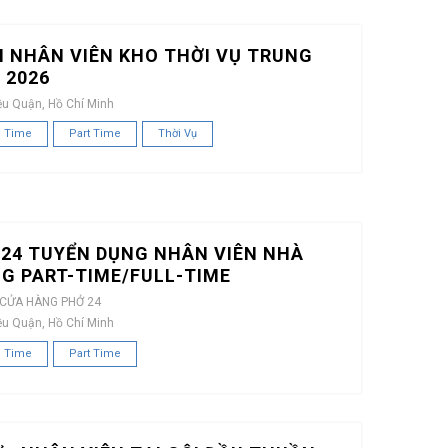
 NHÂN VIÊN KHO THỜI VỤ TRUNG
 2026
ều Quận, Hồ Chí Minh
l Time
Part Time
Thời Vụ
24 TUYỂN DỤNG NHÂN VIÊN NHÀ
G PART-TIME/FULL-TIME
 CỬA HÀNG PHỞ 24
ều Quận, Hồ Chí Minh
l Time
Part Time