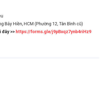
êu
g Bảy Hiền, HCM (Phường 12, Tân Bình cũ)
i đây >>
https://forms.gle/j9pBxqz7ynb4riHz9