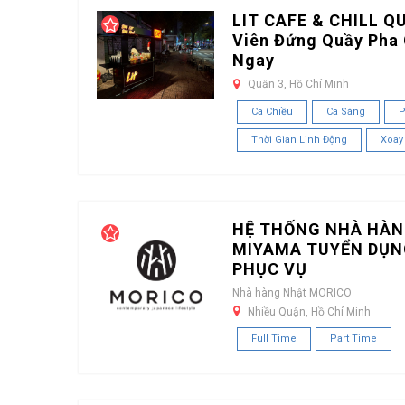
LIT CAFE & CHILL Q
Viên Đứng Quầy Pha 
Ngay
Quận 3, Hồ Chí Minh
Ca Chiều
Ca Sáng
P
Thời Gian Linh Động
Xoay
HỆ THỐNG NHÀ HÀN
MIYAMA TUYỂN DỤN
PHỤC VỤ
Nhà hàng Nhật MORICO
Nhiều Quận, Hồ Chí Minh
Full Time
Part Time