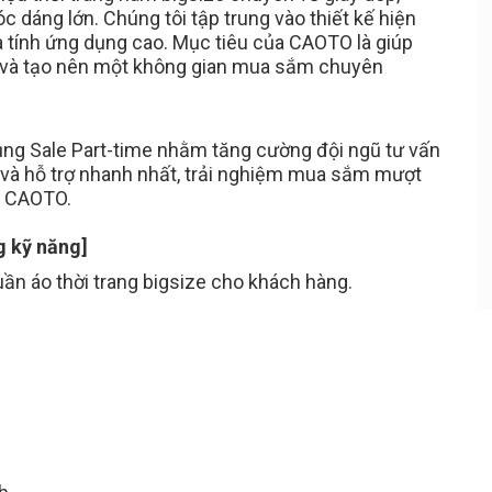
c dáng lớn. Chúng tôi tập trung vào thiết kế hiện
à tính ứng dụng cao. Mục tiêu của CAOTO là giúp
g, và tạo nên một không gian mua sắm chuyên
Bạn Ơi Chú Ý
ạo CV online, nhà
Tuyển dụng tại RAOVIEC là hoàn toàn
động tìm đến bạn
MIỄN PHÍ cho ứng viên, vì vậy công ty
nào thu tiền 100% là lừa đảo. RAOVIE
ụng Sale Part-time nhằm tăng cường đội ngũ tư vấn
khuyến cáo các bạn khi ứng tuyển
và hỗ trợ nhanh nhất, trải nghiệm mua sắm mượt
tuyệt đối KHÔNG NỘP BẤT KỲ KHOẢ
a CAOTO.
TIỀN NÀO, bất kể là tiền đồng phục, gi
vị trí, hay phí phỏng vấn...
g kỹ năng]
uần áo thời trang bigsize cho khách hàng.