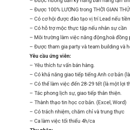
– Được hướng dẫn kỹ năng bán hàng tận tìn
– Được 100% LƯƠNG trong THỜI GIAN THỬ
– Có cơ hội được đào tạo vị trí Lead nếu ti
– Có hỗ trợ mộc thực tập nếu nhân sự cần
– Môi trường làm việc năng động,hoà đồng p
– Được tham gia party và team building và h
Yêu cầu ứng viên:
– Yêu thích tư vấn bán hàng.
– Có khả năng giao tiếp tiếng Anh cơ bản (là
– Có thể làm việc đến 28-29 tết (là một lợi t
– Tác phong lịch sự, giao tiếp thân thiện.
– Thành thạo tin học cơ bản. (Excel, Word)
– Có trách nhiệm, chăm chỉ và trung thực
– Ca làm việc tối thiểu 4h/ca