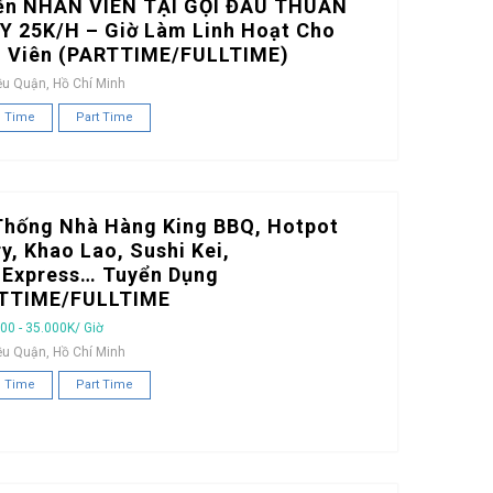
ển NHÂN VIÊN TẠI GỘI ĐẦU THUẦN
Y 25K/H – Giờ Làm Linh Hoạt Cho
h Viên (PARTTIME/FULLTIME)
ều Quận, Hồ Chí Minh
l Time
Part Time
Thống Nhà Hàng King BBQ, Hotpot
y, Khao Lao, Sushi Kei,
iExpress… Tuyển Dụng
TTIME/FULLTIME
00 - 35.000K/ Giờ
ều Quận, Hồ Chí Minh
l Time
Part Time