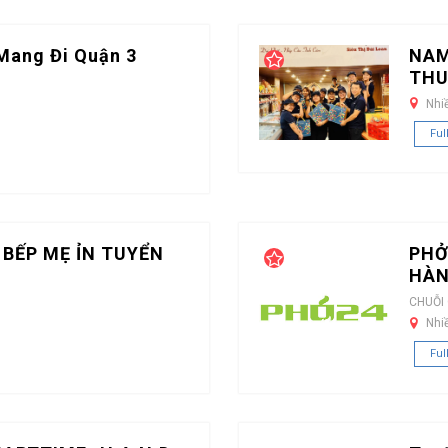
Mang Đi Quận 3
NAM
THU
Nhi
Ful
 BẾP MẸ ỈN TUYỂN
PHỞ
HÀN
CHUỖI
Nhi
Ful