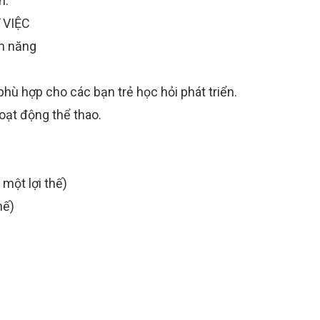
h.
 VIỆC
ềm năng
hù hợp cho các bạn trẻ học hỏi phát triển.
oạt động thể thao.
 một lợi thế)
hế)