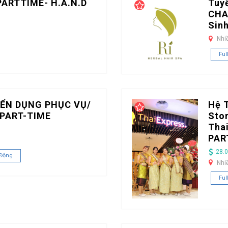
PARTTIME- H.A.N.D
Tuy
CHA
Sin
Nhi
Ful
ỂN DỤNG PHỤC VỤ/
Hệ 
PART-TIME
Stor
Tha
PAR
28.0
 Động
Nhi
Ful