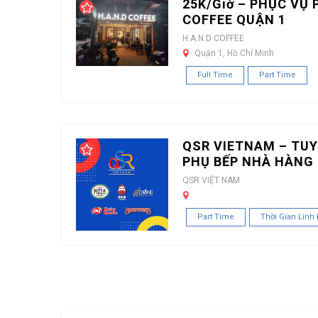
25K/Giờ – PHỤC VỤ 
COFFEE QUẬN 1
H.A.N.D COFFEE
Quận 1, Hồ Chí Minh
Full Time
Part Time
QSR VIETNAM – TUY
PHỤ BẾP NHÀ HÀNG 
QSR VIỆT NAM
Part Time
Thời Gian Linh