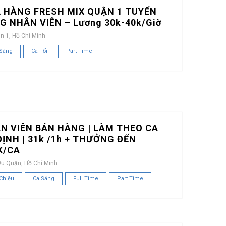
 HÀNG FRESH MIX QUẬN 1 TUYỂN
G NHÂN VIÊN – Lương 30k-40k/Giờ
n 1, Hồ Chí Minh
 Sáng
Ca Tối
Part Time
N VIÊN BÁN HÀNG | LÀM THEO CA
ĐỊNH | 31k /1h + THƯỞNG ĐẾN
K/CA
ều Quận, Hồ Chí Minh
Chiều
Ca Sáng
Full Time
Part Time