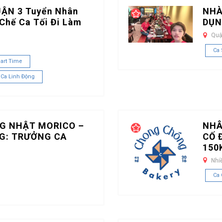
UẬN 3 Tuyển Nhân
NHÀ
Chế Ca Tối Đi Làm
DỤN
Quậ
Ca
art Time
 Ca Linh Động
G NHẬT MORICO –
NHÂ
G: TRƯỞNG CA
CỐ 
150
Nhi
Ca 