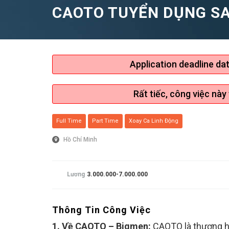
CAOTO TUYỂN DỤNG SA
Application deadline da
Rất tiếc, công việc này
Full Time
Part Time
Xoay Ca Linh Động
Hồ Chí Minh
Lương
3.000.000-7.000.000
Thông Tin Công Việc
1. Về CAOTO – Bigmen:
CAOTO là thương hi