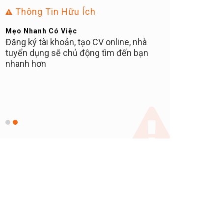
Thông Tin Hữu Ích
Mẹo Nhanh Có Việc
Bạn Ơi Chú Ý
Đăng ký tài khoản, tạo CV online, nhà
Tuyển dụng tại 
tuyển dụng sẽ chủ động tìm đến bạn
MIỄN PHÍ cho ứn
C
nhanh hơn
nào thu tiền 10
khuyến cáo các 
N
tuyệt đối KHÔ
ữ
TIỀN NÀO, bất kể
vị trí, hay phí ph