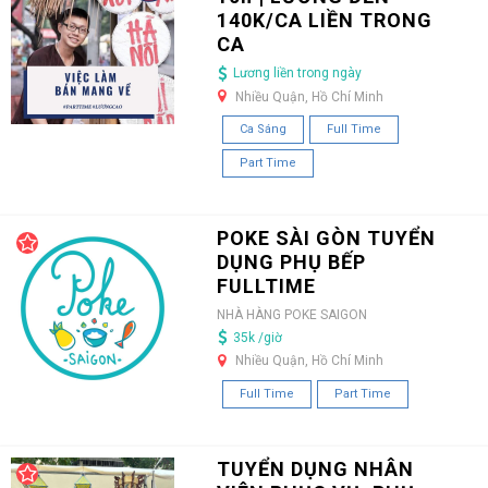
140K/CA LIỀN TRONG
CA
Lương liền trong ngày
Nhiều Quận, Hồ Chí Minh
Ca Sáng
Full Time
Part Time
POKE SÀI GÒN TUYỂN
DỤNG PHỤ BẾP
FULLTIME
NHÀ HÀNG POKE SAIGON
35k /giờ
Nhiều Quận, Hồ Chí Minh
Full Time
Part Time
TUYỂN DỤNG NHÂN