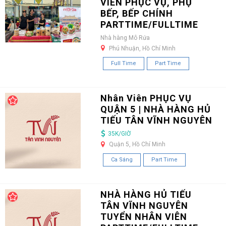
VIÊN PHỤC VỤ, PHỤ
BẾP, BẾP CHÍNH
PARTTIME/FULLTIME
Nhà hàng Mô Rứa
Phú Nhuận, Hồ Chí Minh
Full Time
Part Time
Nhân Viên PHỤC VỤ
QUẬN 5 | NHÀ HÀNG HỦ
TIẾU TÂN VĨNH NGUYÊN
35K/GIỜ
Quận 5, Hồ Chí Minh
Ca Sáng
Part Time
NHÀ HÀNG HỦ TIẾU
TÂN VĨNH NGUYÊN
TUYỂN NHÂN VIÊN