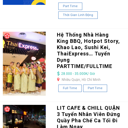
Part Time
Thời Gian Linh Động
Hệ Thống Nhà Hàng
King BBQ, Hotpot Story,
Khao Lao, Sushi Kei,
ThaiExpress… Tuyển
Dụng
PARTTIME/FULLTIME
28.000 - 35.000K/ Giờ
Nhiều Quận, Hồ Chí Minh
Full Time
Part Time
LIT CAFE & CHILL QUẬN
3 Tuyển Nhân Viên Đứng
Quầy Pha Chế Ca Tối Đi
Làm Ngay