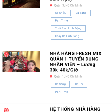
Quận 3, Hồ Chí Minh
Ca Chiều
Ca Sáng
Part Time
Thời Gian Linh Động
Xoay Ca Linh Động
NHÀ HÀNG FRESH MIX
QUẬN 1 TUYỂN DỤNG
NHÂN VIÊN – Lương
30k-40k/Giờ
Quận 1, Hồ Chí Minh
Ca Sáng
Ca Tối
Part Time
HỆ THỐNG NHÀ HÀNG