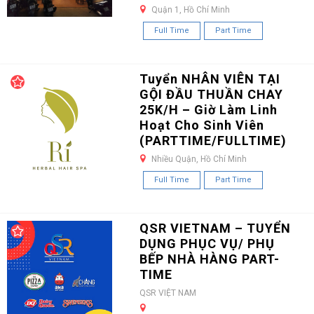
Quận 1, Hồ Chí Minh
Full Time
Part Time
Tuyển NHÂN VIÊN TẠI
GỘI ĐẦU THUẦN CHAY
25K/H – Giờ Làm Linh
Hoạt Cho Sinh Viên
(PARTTIME/FULLTIME)
Nhiều Quận, Hồ Chí Minh
Full Time
Part Time
QSR VIETNAM – TUYỂN
DỤNG PHỤC VỤ/ PHỤ
BẾP NHÀ HÀNG PART-
TIME
QSR VIỆT NAM