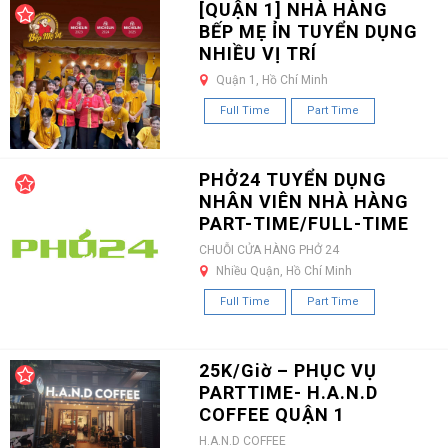
[QUẬN 1] NHÀ HÀNG
BẾP MẸ ỈN TUYỂN DỤNG
NHIỀU VỊ TRÍ
Quận 1, Hồ Chí Minh
Full Time
Part Time
PHỞ24 TUYỂN DỤNG
NHÂN VIÊN NHÀ HÀNG
PART-TIME/FULL-TIME
CHUỖI CỬA HÀNG PHỞ 24
Nhiều Quận, Hồ Chí Minh
Full Time
Part Time
25K/Giờ – PHỤC VỤ
PARTTIME- H.A.N.D
COFFEE QUẬN 1
H.A.N.D COFFEE