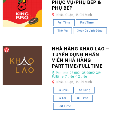
PHỤC VỤ/PHỤ BẾP &
PHỤ BẾP
Nhiều Quận, Hồ Chí Minh
Full Time
Part Time
Thời Vụ
Xoay Ca Linh Động
NHÀ HÀNG KHAO LAO –
TUYỂN DỤNG NHÂN
VIÊN NHÀ HÀNG
PARTTIME/FULLTIME
Parttime: 28.000 - 35.000K/ Giờ -
Fulltime: 7 triệu - 12 triệu
Nhiều Quận, Hồ Chí Minh
Ca Chiều
Ca Sáng
Ca Tối
Full Time
Part Time