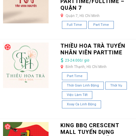
PARTTIME/FULLTIME –
QUẬN 7
Quận 7, Hồ Chí Minh
Full Time
Part Time
THIỀU HOA TRÀ TUYỂN
NHÂN VIÊN PARTTIME
23-24.000/ giờ
Bình Thạnh, Hồ Chí Minh
Part Time
Thời Gian Linh Động
Thời Vụ
Việc Làm Tết
Xoay Ca Linh Động
KING BBQ CRESCENT
MALL TUYỂN DỤNG