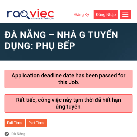
Đăng Ký
Đăng Nhập
ĐÀ NẴNG – NHÀ G TUYỂN
DỤNG: PHỤ BẾP
Application deadline date has been passed for
this Job.
Rất tiếc, công việc này tạm thời đã hết hạn
ứng tuyển.
Full Time
Part Time
Đà Nẵng