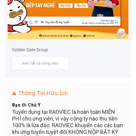
Golden Gate Group
Xem tất cả công việc
Thông Tin Hữu Ích
Bạn Ơi Chú Ý
Mẹo 
ển
Tuyển dụng tại RAOVIEC là hoàn toàn MIỄN
Đăng 
n
PHÍ cho ứng viên, vì vậy công ty nào thu tiền
dụng
100% là lừa đảo. RAOVIEC khuyến cáo các bạn
khi ứng tuyển tuyệt đối KHÔNG NỘP BẤT KỲ