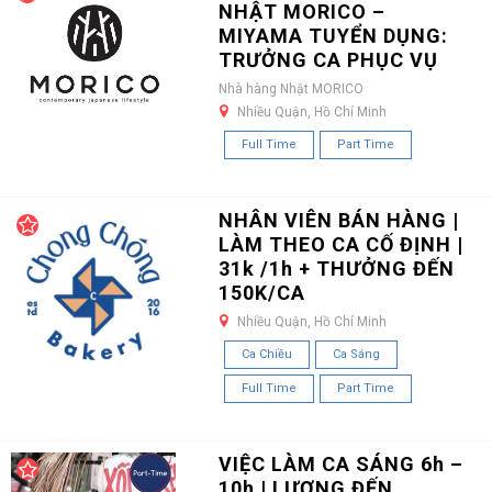
NHẬT MORICO –
MIYAMA TUYỂN DỤNG:
TRƯỞNG CA PHỤC VỤ
Nhà hàng Nhật MORICO
Nhiều Quận, Hồ Chí Minh
Full Time
Part Time
NHÂN VIÊN BÁN HÀNG |
LÀM THEO CA CỐ ĐỊNH |
31k /1h + THƯỞNG ĐẾN
150K/CA
Nhiều Quận, Hồ Chí Minh
Ca Chiều
Ca Sáng
Full Time
Part Time
VIỆC LÀM CA SÁNG 6h –
10h | LƯƠNG ĐẾN