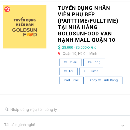
TUYỂN DỤNG NHÂN
VIÊN PHỤ BẾP
(PARTTIME/FULLTIME)
TẠI NHÀ HÀNG
GOLDSUNFOOD VẠN
HẠNH MALL QUẬN 10
28.000 - 35.000K/ Giờ
Quận 10, Hồ Chí Minh
Ca Chiều
Ca Sáng
Ca Tối
Full Time
Part Time
Xoay Ca Linh Động
Tất cả ngành nghề