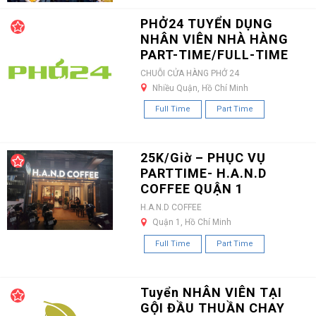
PHỞ24 TUYỂN DỤNG
NHÂN VIÊN NHÀ HÀNG
PART-TIME/FULL-TIME
CHUỖI CỬA HÀNG PHỞ 24
Nhiều Quận, Hồ Chí Minh
Full Time
Part Time
25K/Giờ – PHỤC VỤ
PARTTIME- H.A.N.D
COFFEE QUẬN 1
H.A.N.D COFFEE
Quận 1, Hồ Chí Minh
Full Time
Part Time
Tuyển NHÂN VIÊN TẠI
GỘI ĐẦU THUẦN CHAY