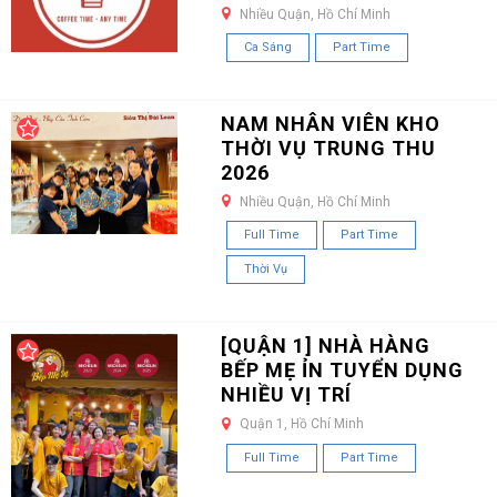
Nhiều Quận, Hồ Chí Minh
Ca Sáng
Part Time
NAM NHÂN VIÊN KHO
THỜI VỤ TRUNG THU
2026
Nhiều Quận, Hồ Chí Minh
Full Time
Part Time
Thời Vụ
[QUẬN 1] NHÀ HÀNG
BẾP MẸ ỈN TUYỂN DỤNG
NHIỀU VỊ TRÍ
Quận 1, Hồ Chí Minh
Full Time
Part Time