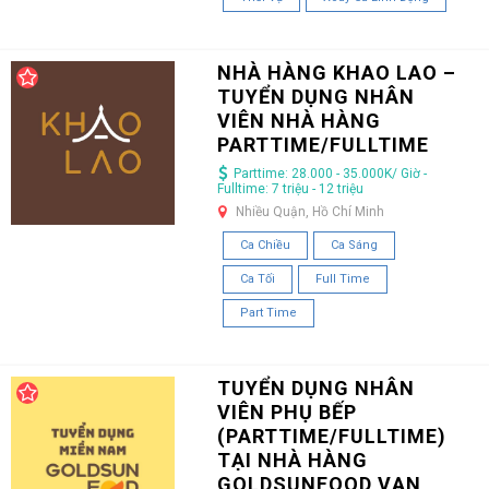
NHÀ HÀNG KHAO LAO –
TUYỂN DỤNG NHÂN
VIÊN NHÀ HÀNG
PARTTIME/FULLTIME
Parttime: 28.000 - 35.000K/ Giờ -
Fulltime: 7 triệu - 12 triệu
Nhiều Quận, Hồ Chí Minh
Ca Chiều
Ca Sáng
Ca Tối
Full Time
Part Time
TUYỂN DỤNG NHÂN
VIÊN PHỤ BẾP
(PARTTIME/FULLTIME)
TẠI NHÀ HÀNG
GOLDSUNFOOD VẠN