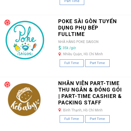
Part Time
POKE SÀI GÒN TUYỂN
DỤNG PHỤ BẾP
FULLTIME
NHÀ HÀNG POKE SAIGON
35k /giờ
Nhiều Quận, Hồ Chí Minh
Full Time
Part Time
NHÂN VIÊN PART-TIME
THU NGÂN & ĐÓNG GÓI
| PART-TIME CASHIER &
PACKING STAFF
Bình Thạnh, Hồ Chí Minh
Full Time
Part Time