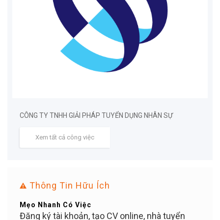
CÔNG TY TNHH GIẢI PHÁP TUYỂN DỤNG NHÂN SỰ
Xem tất cả công việc
Thông Tin Hữu Ích
Mẹo Nhanh Có Việc
Bạn Ơ
ỄN
Đăng ký tài khoản, tạo CV online, nhà tuyển
Tuyể