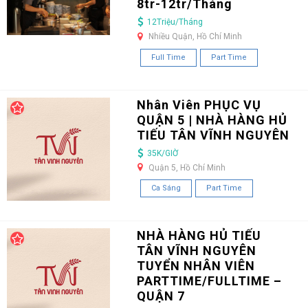
8tr-12tr/Tháng
12Triệu/Tháng
Nhiều Quận, Hồ Chí Minh
Full Time
Part Time
Nhân Viên PHỤC VỤ
QUẬN 5 | NHÀ HÀNG HỦ
TIẾU TÂN VĨNH NGUYÊN
35K/GIỜ
Quận 5, Hồ Chí Minh
Ca Sáng
Part Time
NHÀ HÀNG HỦ TIẾU
TÂN VĨNH NGUYÊN
TUYỂN NHÂN VIÊN
PARTTIME/FULLTIME –
QUẬN 7