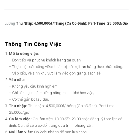
Lương
Thu Nhập: 4,500,000đ/tháng (Ca Cố Định); Part-Time: 25.000đ/giờ
Thông Tin Công Việc
Mô tả công việc:
– Đón tiếp và phục vụ khách hàng tại quán;
– Thực hiện các công việc chuẩn bị, hỗ trợ bán hàng theo phân công;
– Sắp xếp, vệ sinh khu vực làm việc gọn gàng, sạch sẽ.
Yêu cầu:
– Không yêu cầu kinh nghiệm;
– Chỉ cần sạch sẽ – siêng năng – chịu khó học việc;
– Có thể gắn bó lâu dài.
Thu nhập:
Thu nhập: 4,500,000đ/tháng (Ca cố định); Part-time:
25.000đ/giờ
Ca làm việc:
Ca làm việc: 18:00 đến 23:00 hoặc đăng ký theo lịch cố
định. Cụ thể sẽ trao đổi trong quá trình phỏng vấn.
Nơi làm việc:
Có 2 chi nhánh để bạn lựa chọn.