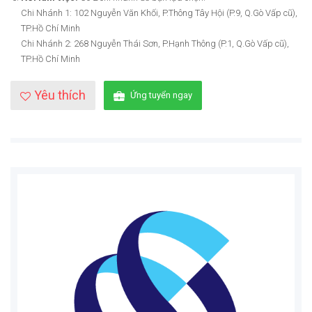
Chi Nhánh 1: 102 Nguyễn Văn Khối, P.Thông Tây Hội (P.9, Q.Gò Vấp cũ),
TP.Hồ Chí Minh
Chi Nhánh 2: 268 Nguyễn Thái Sơn, P.Hạnh Thông (P.1, Q.Gò Vấp cũ),
TP.Hồ Chí Minh
Yêu thích
Ứng tuyển ngay