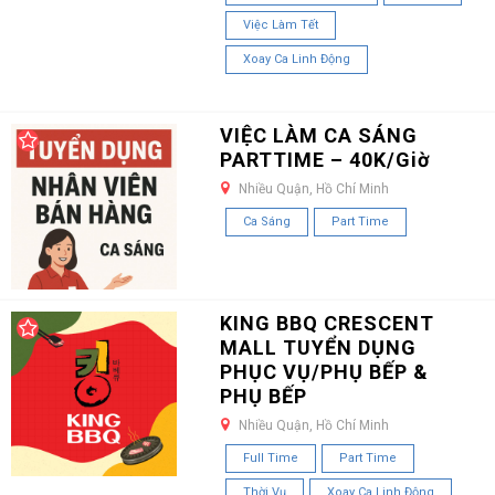
Việc Làm Tết
Xoay Ca Linh Động
VIỆC LÀM CA SÁNG
PARTTIME – 40K/Giờ
Nhiều Quận, Hồ Chí Minh
Ca Sáng
Part Time
KING BBQ CRESCENT
MALL TUYỂN DỤNG
PHỤC VỤ/PHỤ BẾP &
PHỤ BẾP
Nhiều Quận, Hồ Chí Minh
Full Time
Part Time
Thời Vụ
Xoay Ca Linh Động