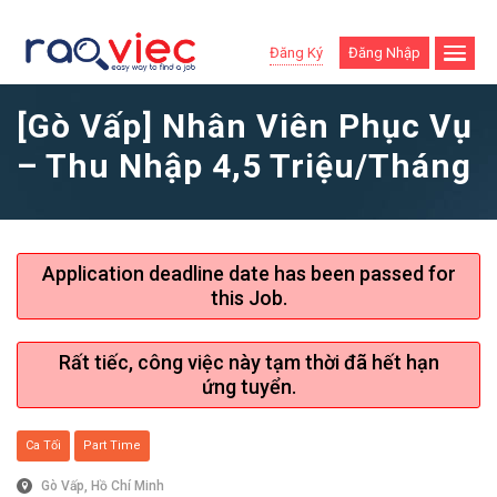
Đăng Ký
Đăng Nhập
[Gò Vấp] Nhân Viên Phục Vụ
– Thu Nhập 4,5 Triệu/tháng
Application deadline date has been passed for
this Job.
Rất tiếc, công việc này tạm thời đã hết hạn
ứng tuyển.
Ca Tối
Part Time
Gò Vấp, Hồ Chí Minh