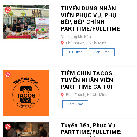
TUYỂN DỤNG NHÂN
VIÊN PHỤC VỤ, PHỤ
BẾP, BẾP CHÍNH
PARTTIME/FULLTIME
Nhà hàng Mô Rứa
Phú Nhuận, Hồ Chí Minh
Full Time
Part Time
TIỆM CHIN TACOS
TUYỂN NHÂN VIÊN
PART-TIME CA TỐI
Bình Thạnh, Hồ Chí Minh
Part Time
Tuyển Bếp, Phục Vụ
PARTTIME/FULLTIME: