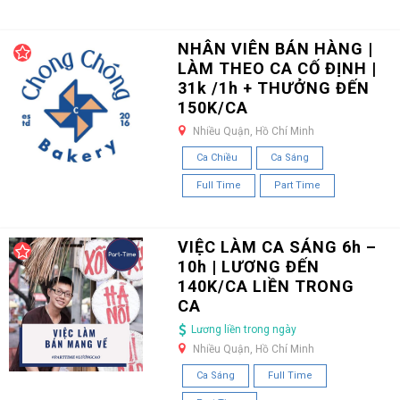
NHÂN VIÊN BÁN HÀNG |
LÀM THEO CA CỐ ĐỊNH |
31k /1h + THƯỞNG ĐẾN
150K/CA
Nhiều Quận, Hồ Chí Minh
Ca Chiều
Ca Sáng
Full Time
Part Time
VIỆC LÀM CA SÁNG 6h –
10h | LƯƠNG ĐẾN
140K/CA LIỀN TRONG
CA
Lương liền trong ngày
Nhiều Quận, Hồ Chí Minh
Ca Sáng
Full Time