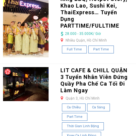
Khao Lao, Sushi Kei,
ThaiExpress… Tuyển
Dụng
PARTTIME/FULLTIME
28.000 - 35.000K/ Giờ
Nhiều Quận, Hồ Chí Minh
Full Time
Part Time
LIT CAFE & CHILL QUẬN
3 Tuyển Nhân Viên Đứng
Quầy Pha Chế Ca Tối Đi
Làm Ngay
Quận 3, Hồ Chí Minh
Ca Chiều
Ca Sáng
Part Time
Thời Gian Linh Động
Xoay Ca Linh Động