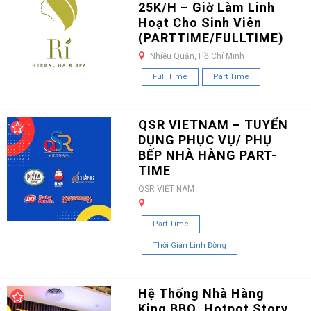
25K/H – Giờ Làm Linh
Hoạt Cho Sinh Viên
(PARTTIME/FULLTIME)
Nhiều Quận, Hồ Chí Minh
Full Time
Part Time
QSR VIETNAM – TUYỂN
DỤNG PHỤC VỤ/ PHỤ
BẾP NHÀ HÀNG PART-
TIME
QSR VIỆT NAM
Part Time
Thời Gian Linh Động
Hệ Thống Nhà Hàng
King BBQ, Hotpot Story,