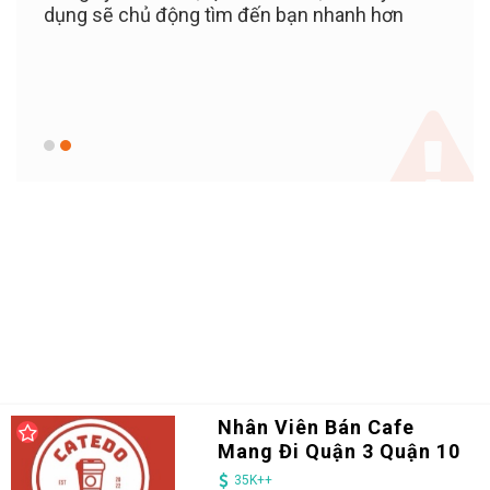
iền
dụng sẽ chủ động tìm đến bạn nhanh hơn
PHÍ c
c bạn
100%
 KỲ
khi 
c,
KHOẢ
giữ v
Nhân Viên Bán Cafe
Mang Đi Quận 3 Quận 10
35K++