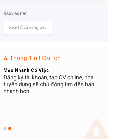
Raoviec.net
Xem tất cả công việc
Thông Tin Hữu Ích
Mẹo Nhanh Có Việc
Bạn Ơi Chú Ý
Đăng ký tài khoản, tạo CV online, nhà
Tuyển dụng tại 
tuyển dụng sẽ chủ động tìm đến bạn
MIỄN PHÍ cho ứn
C
nhanh hơn
nào thu tiền 10
khuyến cáo các 
N
tuyệt đối KHÔ
ữ
TIỀN NÀO, bất kể
vị trí, hay phí ph