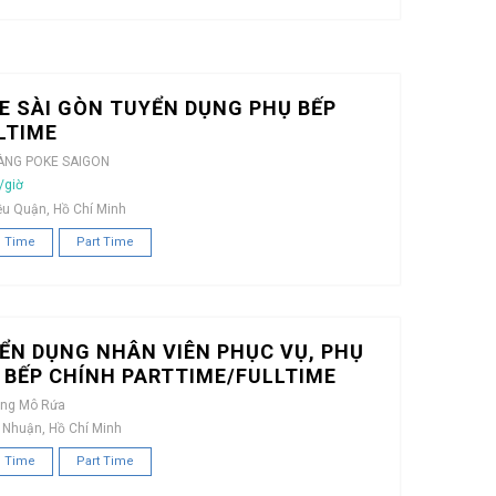
E SÀI GÒN TUYỂN DỤNG PHỤ BẾP
LTIME
ÀNG POKE SAIGON
/giờ
ều Quận, Hồ Chí Minh
l Time
Part Time
ỂN DỤNG NHÂN VIÊN PHỤC VỤ, PHỤ
, BẾP CHÍNH PARTTIME/FULLTIME
àng Mô Rứa
 Nhuận, Hồ Chí Minh
l Time
Part Time