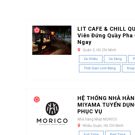
LIT CAFE & CHILL Q
Viên Đứng Quầy Pha 
Ngay
Quận 3, Hồ Chí Minh
Ca Chiều
Ca Sáng
P
Thời Gian Linh Động
Xoay
HỆ THỐNG NHÀ HÀN
MIYAMA TUYỂN DỤN
PHỤC VỤ
Nhà hàng Nhật MORICO
Nhiều Quận, Hồ Chí Minh
Full Time
Part Time