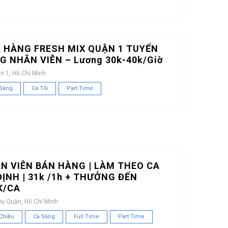
 HÀNG FRESH MIX QUẬN 1 TUYỂN
G NHÂN VIÊN – Lương 30k-40k/Giờ
n 1, Hồ Chí Minh
 Sáng
Ca Tối
Part Time
N VIÊN BÁN HÀNG | LÀM THEO CA
ĐỊNH | 31k /1h + THƯỞNG ĐẾN
K/CA
ều Quận, Hồ Chí Minh
Chiều
Ca Sáng
Full Time
Part Time