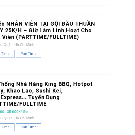
ển NHÂN VIÊN TẠI GỘI ĐẦU THUẦN
Y 25K/H – Giờ Làm Linh Hoạt Cho
h Viên (PARTTIME/FULLTIME)
ều Quận, Hồ Chí Minh
l Time
Part Time
Thống Nhà Hàng King BBQ, Hotpot
y, Khao Lao, Sushi Kei,
iExpress… Tuyển Dụng
TTIME/FULLTIME
00 - 35.000K/ Giờ
ều Quận, Hồ Chí Minh
l Time
Part Time