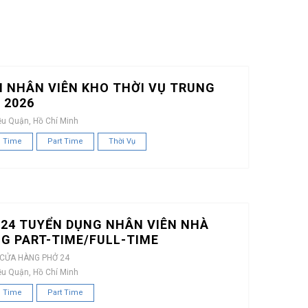
 NHÂN VIÊN KHO THỜI VỤ TRUNG
 2026
ều Quận, Hồ Chí Minh
l Time
Part Time
Thời Vụ
24 TUYỂN DỤNG NHÂN VIÊN NHÀ
G PART-TIME/FULL-TIME
 CỬA HÀNG PHỞ 24
ều Quận, Hồ Chí Minh
l Time
Part Time