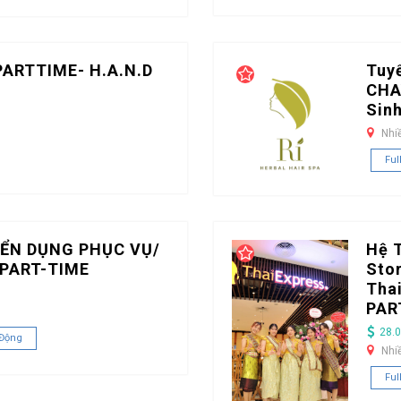
PARTTIME- H.A.N.D
Tuy
CHA
Sin
Nhi
Ful
ỂN DỤNG PHỤC VỤ/
Hệ 
PART-TIME
Stor
Tha
PAR
28.0
 Động
Nhi
Ful