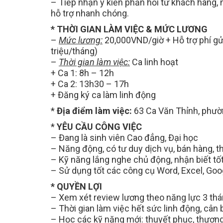
– Tiếp nhận ý kiến phản hồi từ khách hàng,
hỗ trợ nhanh chóng.
* THỜI GIAN LÀM VIỆC & MỨC LƯƠNG
–
Mức lương:
20,000VND/giờ + Hỗ trợ phí gư
triệu/tháng)
–
Thời gian làm việc:
Ca linh hoạt
+ Ca 1: 8h – 12h
+ Ca 2: 13h30 – 17h
+ Đăng ký ca làm linh động
*
Địa điểm làm việc:
63 Ca Văn Thỉnh, phườn
Mẹo Nhanh Có Việc
Đăng ký tài khoản, t
*
YÊU CẦU CÔNG VIỆC
tuyển dụng sẽ chủ 
– Đang là sinh viên Cao đẳng, Đại học
nhanh hơn
– Năng động, có tư duy dịch vụ, bán hàng, th
– Kỹ năng lắng nghe chủ động, nhận biết tốt
– Sử dụng tốt các công cụ Word, Excel, Goog
* QUYỀN LỢI
– Xem xét review lương theo năng lực 3 thá
– Thời gian làm việc hết sức linh động, cân
– Học các kỹ năng mới: thuyết phục, thương l