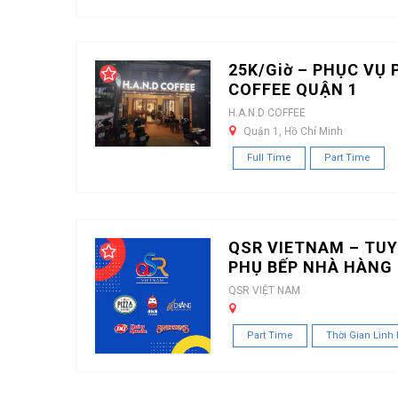
25K/Giờ – PHỤC VỤ 
COFFEE QUẬN 1
H.A.N.D COFFEE
Quận 1, Hồ Chí Minh
Full Time
Part Time
QSR VIETNAM – TUY
PHỤ BẾP NHÀ HÀNG 
QSR VIỆT NAM
Part Time
Thời Gian Linh