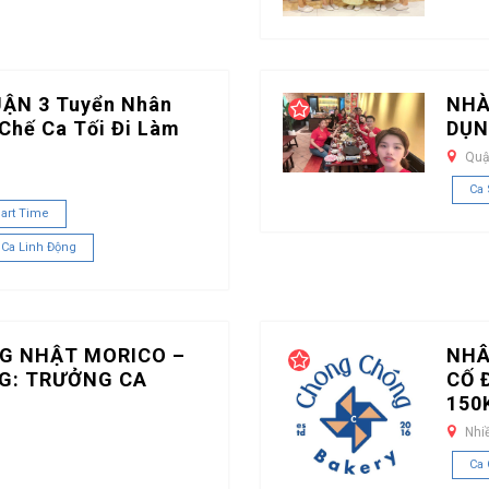
UẬN 3 Tuyển Nhân
NHÀ
Chế Ca Tối Đi Làm
DỤN
Quậ
Ca
art Time
 Ca Linh Động
G NHẬT MORICO –
NHÂ
G: TRƯỞNG CA
CỐ 
150
Nhi
Ca 