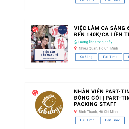
VIỆC LÀM CA SÁNG 6
ĐẾN 140K/CA LIỀN 
Lương liền trong ngày
Nhiều Quận, Hồ Chí Minh
Ca Sáng
Full Time
NHÂN VIÊN PART-TI
ĐÓNG GÓI | PART-TI
PACKING STAFF
Bình Thạnh, Hồ Chí Minh
Full Time
Part Time