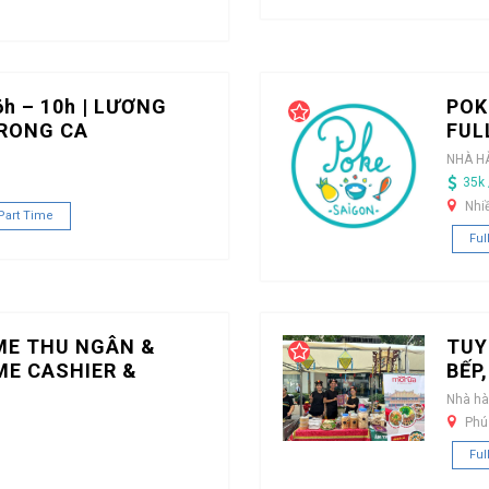
h – 10h | LƯƠNG
POK
TRONG CA
FUL
NHÀ H
35k 
Nhi
Part Time
Ful
ME THU NGÂN &
TUY
ME CASHIER &
BẾP
Nhà h
Phú
Ful