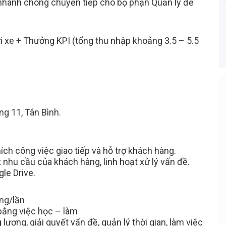
 nhanh chóng chuyển tiếp cho bộ phận Quản lý để
̉i xe + Thưởng KPI (tổng thu nhập khoảng 3.5 – 5.5
g 11, Tân Bình.
Bạn Ơi Chú Ý
ạo CV online, nhà
Tuyển dụng tại RAOVIEC là hoàn toàn
động tìm đến bạn
MIỄN PHÍ cho ứng viên, vì vậy công ty
nào thu tiền 100% là lừa đảo. RAOVIE
ích công việc giao tiếp và hỗ trợ khách hàng.
khuyến cáo các bạn khi ứng tuyển
 nhu cầu của khách hàng, linh hoạt xử lý vấn đề.
tuyệt đối KHÔNG NỘP BẤT KỲ KHOẢ
le Drive.
TIỀN NÀO, bất kể là tiền đồng phục, gi
vị trí, hay phí phỏng vấn...
ng/lần
 bằng việc học – làm
ượng, giải quyết vấn đề, quản lý thời gian, làm việc