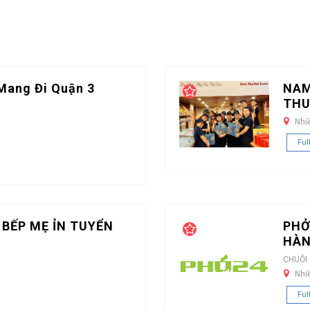
Mang Đi Quận 3
NAM
THU
Nhi
Ful
 BẾP MẸ ỈN TUYỂN
PHỞ
HÀN
CHUỖI
Nhi
Ful