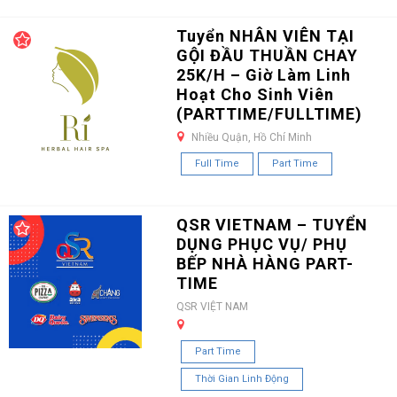
Tuyển NHÂN VIÊN TẠI
GỘI ĐẦU THUẦN CHAY
25K/H – Giờ Làm Linh
Hoạt Cho Sinh Viên
(PARTTIME/FULLTIME)
Nhiều Quận, Hồ Chí Minh
Full Time
Part Time
QSR VIETNAM – TUYỂN
DỤNG PHỤC VỤ/ PHỤ
BẾP NHÀ HÀNG PART-
TIME
QSR VIỆT NAM
Part Time
Thời Gian Linh Động