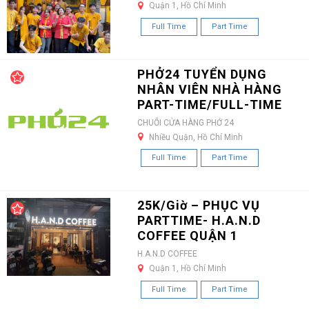
Quận 1, Hồ Chí Minh
Full Time
Part Time
PHỞ24 TUYỂN DỤNG
NHÂN VIÊN NHÀ HÀNG
PART-TIME/FULL-TIME
CHUỖI CỬA HÀNG PHỞ 24
Nhiều Quận, Hồ Chí Minh
Full Time
Part Time
25K/Giờ – PHỤC VỤ
PARTTIME- H.A.N.D
COFFEE QUẬN 1
H.A.N.D COFFEE
Quận 1, Hồ Chí Minh
Full Time
Part Time