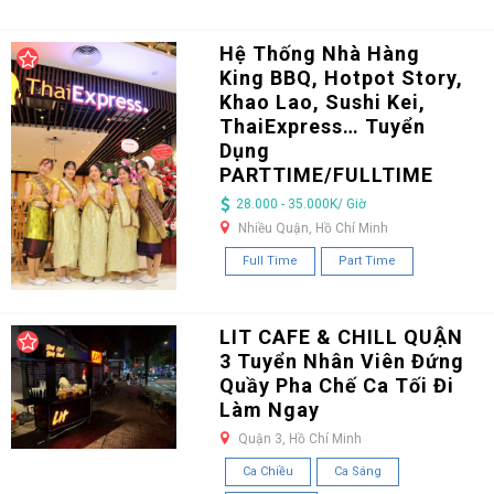
Hệ Thống Nhà Hàng
King BBQ, Hotpot Story,
Khao Lao, Sushi Kei,
ThaiExpress… Tuyển
Dụng
PARTTIME/FULLTIME
28.000 - 35.000K/ Giờ
Nhiều Quận, Hồ Chí Minh
Full Time
Part Time
LIT CAFE & CHILL QUẬN
3 Tuyển Nhân Viên Đứng
Quầy Pha Chế Ca Tối Đi
Làm Ngay
Quận 3, Hồ Chí Minh
Ca Chiều
Ca Sáng