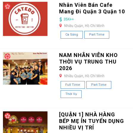
Nhân Viên Bán Cafe
Mang Đi Quận 3 Quận 10
35K++
Nhiều Quận, Hồ Chí Minh
Ca Sáng
Part Time
NAM NHÂN VIÊN KHO
THỜI VỤ TRUNG THU
2026
Nhiều Quận, Hồ Chí Minh
Full Time
Part Time
Thời Vụ
[QUẬN 1] NHÀ HÀNG
BẾP MẸ ỈN TUYỂN DỤNG
NHIỀU VỊ TRÍ