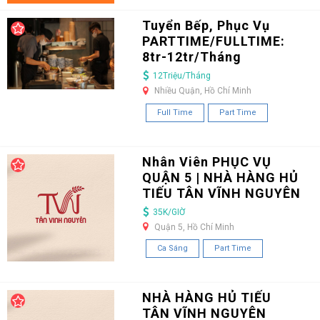
Tuyển Bếp, Phục Vụ
PARTTIME/FULLTIME:
8tr-12tr/Tháng
12Triệu/Tháng
Nhiều Quận, Hồ Chí Minh
Full Time
Part Time
Nhân Viên PHỤC VỤ
QUẬN 5 | NHÀ HÀNG HỦ
TIẾU TÂN VĨNH NGUYÊN
35K/GIỜ
Quận 5, Hồ Chí Minh
Ca Sáng
Part Time
NHÀ HÀNG HỦ TIẾU
TÂN VĨNH NGUYÊN