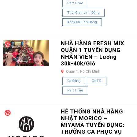
Part Time
Thời Gian Linh Động
Xoay Ca Linh Động
NHÀ HÀNG FRESH MIX
QUẬN 1 TUYỂN DỤNG
NHÂN VIÊN – Lương
30k-40k/Giờ
Quận 1, Hồ Chí Minh
Ca Sáng
Ca Tối
Part Time
HỆ THỐNG NHÀ HÀNG
NHẬT MORICO –
MIYAMA TUYỂN DỤNG:
TRƯỞNG CA PHỤC VỤ