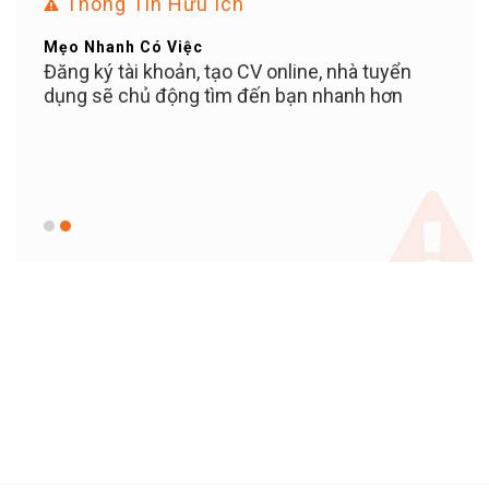
Thông Tin Hữu Ích
Mẹo Nhanh Có Việc
Bạn Ơ
ỄN
Đăng ký tài khoản, tạo CV online, nhà tuyển
Tuyể
iền
dụng sẽ chủ động tìm đến bạn nhanh hơn
PHÍ c
c bạn
100%
 KỲ
khi 
c,
KHOẢ
giữ v