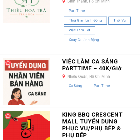
Bình Thạnh, Hồ Chí Minh
Part Time
Thời Gian Linh Động
Thời Vụ
Việc Làm Tết
Xoay Ca Linh Động
VIỆC LÀM CA SÁNG
PARTTIME – 40K/Giờ
Nhiều Quận, Hồ Chí Minh
Ca Sáng
Part Time
KING BBQ CRESCENT
MALL TUYỂN DỤNG
PHỤC VỤ/PHỤ BẾP &
PHỤ BẾP