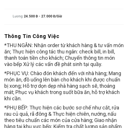
Lương
24.500 Đ - 27.000 Đ/giờ
Thông Tin Công Việc
*THU NGÂN: Nhận order từ khách hàng & tư vấn món
ăn; Thực hiện công tác thu ngân: check bill, in bill,
thanh toán tiền cho khách; Chuyển thông tin món
vào bếp Xử lý các vấn đề phát sinh tại quầy.
*PHỤC VỤ: Chào đón khách đến với nhà hàng; Mang
món ăn, đồ uống lên bàn cho khách khi được chuẩn
bị xong; Hỗ trợ dọn dẹp nhà hàng sạch sẽ, thoáng
mát; Phục vụ khách trong suốt bữa ăn, hỗ trợ khách
khi cần.
*PHỤ BẾP: Thực hiện các bước sơ chế như cắt, rửa
rau củ quả, rã đông & Thực hiện chiên, nướng, nấu
theo tiêu chuẩn các món của cửa hàng; Giao nhận
hàng tại khu vực bếp; Kiểm tra chất lượng sản phẩm