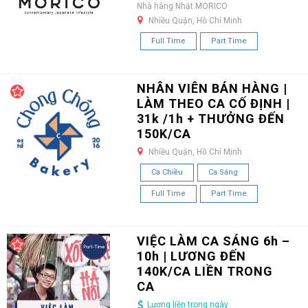
Nhà hàng Nhật MORICO
Nhiều Quận, Hồ Chí Minh
Full Time
Part Time
NHÂN VIÊN BÁN HÀNG |
LÀM THEO CA CỐ ĐỊNH |
31k /1h + THƯỞNG ĐẾN
150K/CA
Nhiều Quận, Hồ Chí Minh
Ca Chiều
Ca Sáng
Full Time
Part Time
VIỆC LÀM CA SÁNG 6h –
10h | LƯƠNG ĐẾN
140K/CA LIỀN TRONG
CA
Lương liền trong ngày