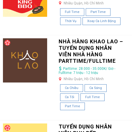
Nhiều Quận, Hồ Chí Minh
Full Time
Part Time
Thời Vụ
Xoay Ca Linh Động
NHÀ HÀNG KHAO LAO –
TUYỂN DỤNG NHÂN
VIÊN NHÀ HÀNG
PARTTIME/FULLTIME
Parttime: 28.000 - 35.000K/ Giờ -
Fulltime: 7 triệu - 12 triệu
Nhiều Quận, Hồ Chí Minh
Ca Chiều
Ca Sáng
Ca Tối
Full Time
Part Time
TUYỂN DỤNG NHÂN