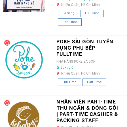
Nhiều Quận, Hồ Chí Minh
Ca Sáng
Full Time
Part Time
POKE SÀI GÒN TUYỂN
DỤNG PHỤ BẾP
FULLTIME
NHÀ HÀNG POKE SAIGON
35k /giờ
Nhiều Quận, Hồ Chí Minh
Full Time
Part Time
NHÂN VIÊN PART-TIME
THU NGÂN & ĐÓNG GÓI
| PART-TIME CASHIER &
PACKING STAFF