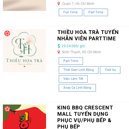
Quận 7, Hồ Chí Minh
Full Time
Part Time
THIỀU HOA TRÀ TUYỂN
NHÂN VIÊN PARTTIME
23-24.000/ giờ
Bình Thạnh, Hồ Chí Minh
Part Time
Thời Gian Linh Động
Thời Vụ
Việc Làm Tết
Xoay Ca Linh Động
KING BBQ CRESCENT
MALL TUYỂN DỤNG
PHỤC VỤ/PHỤ BẾP &
PHỤ BẾP