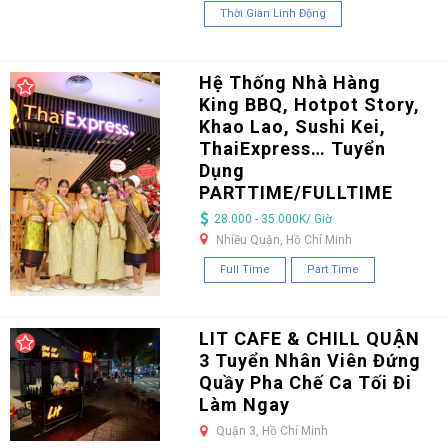
Thời Gian Linh Động
Hệ Thống Nhà Hàng
King BBQ, Hotpot Story,
Khao Lao, Sushi Kei,
ThaiExpress… Tuyển
Dụng
PARTTIME/FULLTIME
28.000 - 35.000K/ Giờ
Nhiều Quận, Hồ Chí Minh
Full Time
Part Time
LIT CAFE & CHILL QUẬN
3 Tuyển Nhân Viên Đứng
Quầy Pha Chế Ca Tối Đi
Làm Ngay
Quận 3, Hồ Chí Minh