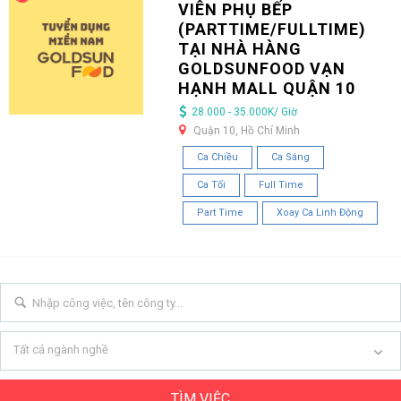
VIÊN PHỤ BẾP
(PARTTIME/FULLTIME)
TẠI NHÀ HÀNG
GOLDSUNFOOD VẠN
HẠNH MALL QUẬN 10
28.000 - 35.000K/ Giờ
Quận 10, Hồ Chí Minh
Ca Chiều
Ca Sáng
Ca Tối
Full Time
Part Time
Xoay Ca Linh Động
Tất cả ngành nghề