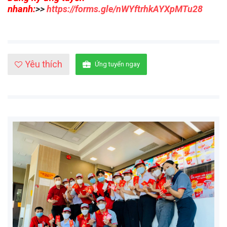
nhanh:
>>
https://forms.gle/nWYftrhkAYXpMTu28
Yêu thích
Ứng tuyển ngay