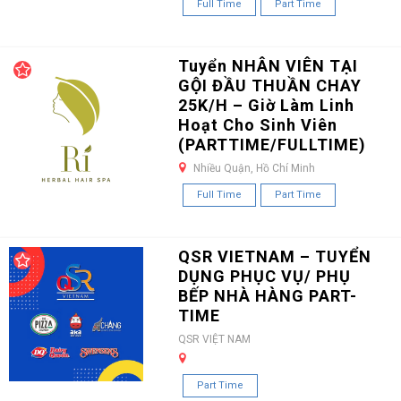
Full Time
Part Time
Tuyển NHÂN VIÊN TẠI
GỘI ĐẦU THUẦN CHAY
25K/H – Giờ Làm Linh
Hoạt Cho Sinh Viên
(PARTTIME/FULLTIME)
Nhiều Quận, Hồ Chí Minh
Full Time
Part Time
QSR VIETNAM – TUYỂN
DỤNG PHỤC VỤ/ PHỤ
BẾP NHÀ HÀNG PART-
TIME
QSR VIỆT NAM
Part Time