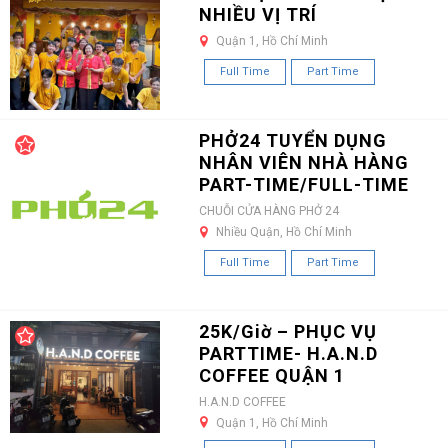
NHIỀU VỊ TRÍ
Quận 1, Hồ Chí Minh
Full Time
Part Time
PHỞ24 TUYỂN DỤNG
NHÂN VIÊN NHÀ HÀNG
PART-TIME/FULL-TIME
CHUỖI CỬA HÀNG PHỞ 24
Nhiều Quận, Hồ Chí Minh
Full Time
Part Time
25K/Giờ – PHỤC VỤ
PARTTIME- H.A.N.D
COFFEE QUẬN 1
H.A.N.D COFFEE
Quận 1, Hồ Chí Minh