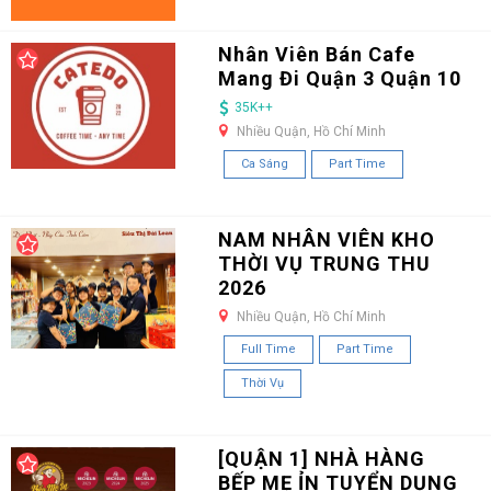
Nhân Viên Bán Cafe
Mang Đi Quận 3 Quận 10
35K++
Nhiều Quận, Hồ Chí Minh
Ca Sáng
Part Time
NAM NHÂN VIÊN KHO
THỜI VỤ TRUNG THU
2026
Nhiều Quận, Hồ Chí Minh
Full Time
Part Time
Thời Vụ
[QUẬN 1] NHÀ HÀNG
BẾP MẸ ỈN TUYỂN DỤNG