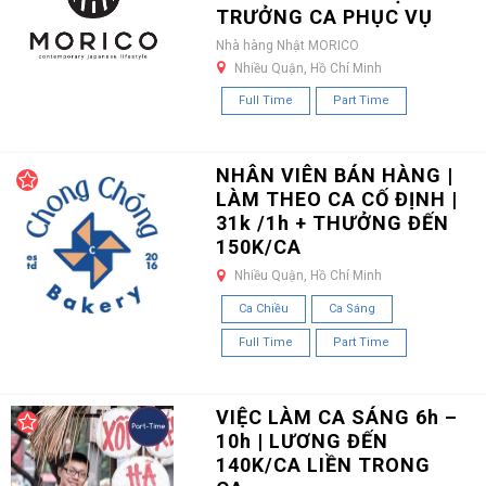
TRƯỞNG CA PHỤC VỤ
Nhà hàng Nhật MORICO
Nhiều Quận, Hồ Chí Minh
Full Time
Part Time
NHÂN VIÊN BÁN HÀNG |
LÀM THEO CA CỐ ĐỊNH |
31k /1h + THƯỞNG ĐẾN
150K/CA
Nhiều Quận, Hồ Chí Minh
Ca Chiều
Ca Sáng
Full Time
Part Time
VIỆC LÀM CA SÁNG 6h –
10h | LƯƠNG ĐẾN
140K/CA LIỀN TRONG