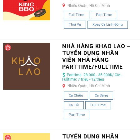
Nhiều Quận, Hồ Chí Minh
Full Time
Part Time
Thời Vụ
Xoay Ca Linh Động
NHÀ HÀNG KHAO LAO –
TUYỂN DỤNG NHÂN
VIÊN NHÀ HÀNG
PARTTIME/FULLTIME
Parttime: 28.000 - 35.000K/ Giờ -
Fulltime: 7 triệu - 12 triệu
Nhiều Quận, Hồ Chí Minh
Ca Chiều
Ca Sáng
Ca Tối
Full Time
Part Time
TUYỂN DỤNG NHÂN