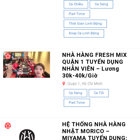
Ca Chiều
Ca Sáng
Part Time
Thời Gian Linh Động
Xoay Ca Linh Động
NHÀ HÀNG FRESH MIX
QUẬN 1 TUYỂN DỤNG
NHÂN VIÊN – Lương
30k-40k/Giờ
Quận 1, Hồ Chí Minh
Ca Sáng
Ca Tối
Part Time
HỆ THỐNG NHÀ HÀNG
NHẬT MORICO –
MIYAMA TUYỂN DỤNG: