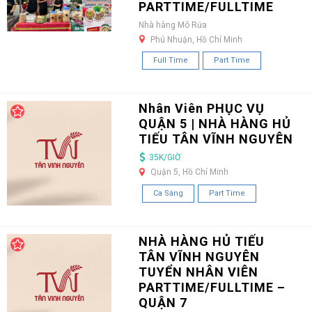
PARTTIME/FULLTIME
Nhà hàng Mô Rứa
Phú Nhuận, Hồ Chí Minh
Full Time
Part Time
Nhân Viên PHỤC VỤ
QUẬN 5 | NHÀ HÀNG HỦ
TIẾU TÂN VĨNH NGUYÊN
35K/GIỜ
Quận 5, Hồ Chí Minh
Ca Sáng
Part Time
NHÀ HÀNG HỦ TIẾU
TÂN VĨNH NGUYÊN
TUYỂN NHÂN VIÊN
PARTTIME/FULLTIME –
QUẬN 7