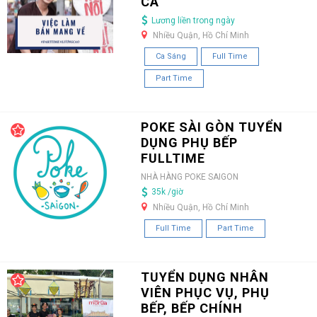
CA
Lương liền trong ngày
Nhiều Quận, Hồ Chí Minh
Ca Sáng
Full Time
Part Time
POKE SÀI GÒN TUYỂN
DỤNG PHỤ BẾP
FULLTIME
NHÀ HÀNG POKE SAIGON
35k /giờ
Nhiều Quận, Hồ Chí Minh
Full Time
Part Time
TUYỂN DỤNG NHÂN
VIÊN PHỤC VỤ, PHỤ
BẾP, BẾP CHÍNH