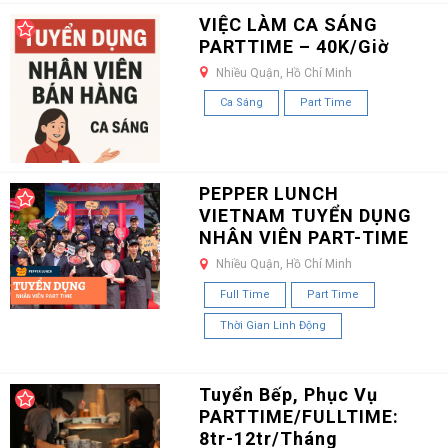
VIỆC LÀM CA SÁNG
PARTTIME – 40K/Giờ
Nhiều Quận, Hồ Chí Minh
Ca Sáng
Part Time
PEPPER LUNCH
VIETNAM TUYỂN DỤNG
NHÂN VIÊN PART-TIME
Nhiều Quận, Hồ Chí Minh
Full Time
Part Time
Thời Gian Linh Động
Tuyển Bếp, Phục Vụ
PARTTIME/FULLTIME:
8tr-12tr/Tháng