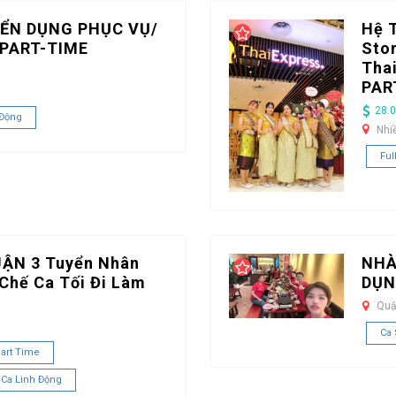
ỂN DỤNG PHỤC VỤ/
Hệ 
PART-TIME
Stor
Tha
PAR
28.0
 Động
Nhi
Ful
UẬN 3 Tuyển Nhân
NHÀ
Chế Ca Tối Đi Làm
DỤN
Quậ
Ca
art Time
 Ca Linh Động