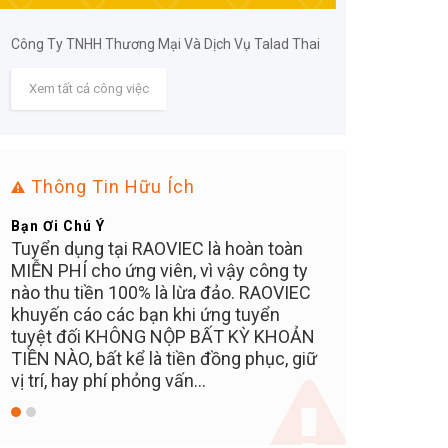
Công Ty TNHH Thương Mại Và Dịch Vụ Talad Thai
Xem tất cả công việc
Thông Tin Hữu Ích
Mẹo Nhanh Có Việc
Bạn Ơi Chú Ý
Đăng ký tài khoản, tạo CV online, nhà
Tuyển dụng tại 
tuyển dụng sẽ chủ động tìm đến bạn
MIỄN PHÍ cho ứn
C
nhanh hơn
nào thu tiền 10
khuyến cáo các 
N
tuyệt đối KHÔ
ữ
TIỀN NÀO, bất kể
vị trí, hay phí ph