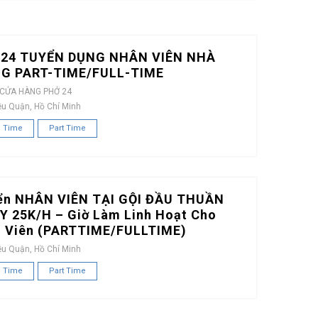
24 TUYỂN DỤNG NHÂN VIÊN NHÀ
G PART-TIME/FULL-TIME
 CỬA HÀNG PHỞ 24
ều Quận, Hồ Chí Minh
l Time
Part Time
ển NHÂN VIÊN TẠI GỘI ĐẦU THUẦN
Y 25K/H – Giờ Làm Linh Hoạt Cho
h Viên (PARTTIME/FULLTIME)
ều Quận, Hồ Chí Minh
l Time
Part Time