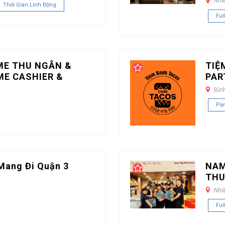
Nhi
Thời Gian Linh Động
Ful
ME THU NGÂN &
TIỆ
ME CASHIER &
PAR
Bìn
Par
Mang Đi Quận 3
NAM
THU
Nhi
Ful