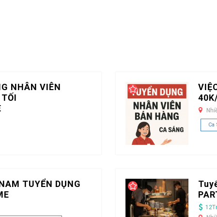
NG NHÂN VIÊN
VIỆ
 TỐI
40K
E
Nhi
Ca
TNAM TUYỂN DỤNG
Tuy
ME
PAR
12T