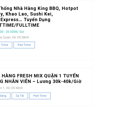
Thống Nhà Hàng King BBQ, Hotpot
y, Khao Lao, Sushi Kei,
iExpress… Tuyển Dụng
TTIME/FULLTIME
00 - 35.000K/ Giờ
ều Quận, Hồ Chí Minh
l Time
Part Time
 HÀNG FRESH MIX QUẬN 1 TUYỂN
G NHÂN VIÊN – Lương 30k-40k/Giờ
n 1, Hồ Chí Minh
 Sáng
Ca Tối
Part Time