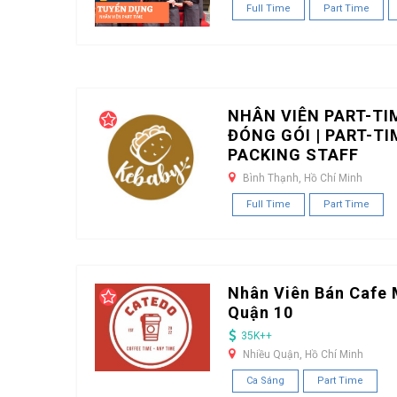
Full Time
Part Time
NHÂN VIÊN PART-TI
ĐÓNG GÓI | PART-TI
PACKING STAFF
Bình Thạnh, Hồ Chí Minh
Full Time
Part Time
Nhân Viên Bán Cafe 
Quận 10
35K++
Nhiều Quận, Hồ Chí Minh
Ca Sáng
Part Time