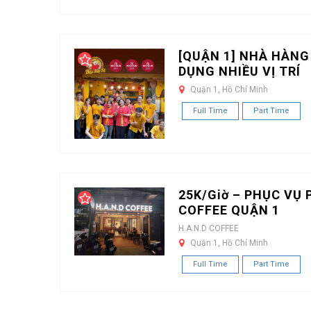
[QUẬN 1] NHÀ HÀNG
DỤNG NHIỀU VỊ TRÍ
Quận 1, Hồ Chí Minh
Full Time
Part Time
25K/Giờ – PHỤC VỤ 
COFFEE QUẬN 1
H.A.N.D COFFEE
Quận 1, Hồ Chí Minh
Full Time
Part Time