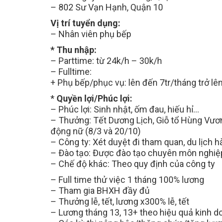
– 802 Sư Vạn Hạnh, Quận 10
Vị trí tuyển dụng:
– Nhân viên phụ bếp
* Thu nhập:
– Parttime: từ 24k/h – 30k/h
– Fulltime:
+ Phụ bếp/phục vụ: lên đến 7tr/tháng trở lê
*
Quyền lợi/Phúc lợi:
– Phúc lợi: Sinh nhật, ốm đau, hiếu hỉ…
Mẹo Nhanh Có Việc
– Thưởng: Tết Dương Lịch, Giỗ tổ Hùng Vương
Đăng ký tài khoản, t
động nữ (8/3 và 20/10)
tuyển dụng sẽ chủ 
– Công ty: Xét duyệt đi tham quan, du lịch 
nhanh hơn
– Đào tạo: Được đào tạo chuyên môn nghiệ
– Chế độ khác: Theo quy định của công ty
– Full time thử việc 1 tháng 100% lương
– Tham gia BHXH đầy đủ
– Thưởng lễ, tết, lương x300% lễ, tết
– Lương tháng 13, 13+ theo hiệu quả kinh d