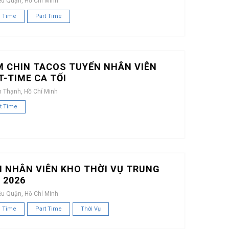
ều Quận, Hồ Chí Minh
l Time
Part Time
M CHIN TACOS TUYỂN NHÂN VIÊN
T-TIME CA TỐI
h Thạnh, Hồ Chí Minh
t Time
 NHÂN VIÊN KHO THỜI VỤ TRUNG
 2026
ều Quận, Hồ Chí Minh
l Time
Part Time
Thời Vụ