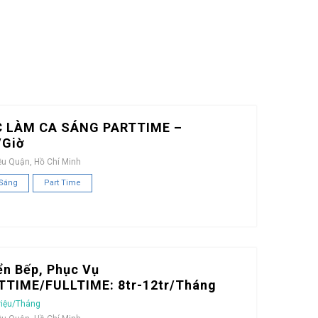
C LÀM CA SÁNG PARTTIME –
/Giờ
ều Quận, Hồ Chí Minh
 Sáng
Part Time
ển Bếp, Phục Vụ
TTIME/FULLTIME: 8tr-12tr/Tháng
riệu/Tháng