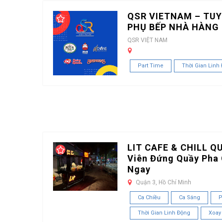
QSR VIETNAM – TUY
PHỤ BẾP NHÀ HÀNG 
QSR VIỆT NAM
Part Time
Thời Gian Linh
LIT CAFE & CHILL Q
Viên Đứng Quầy Pha 
Ngay
Quận 3, Hồ Chí Minh
Ca Chiều
Ca Sáng
P
Thời Gian Linh Động
Xoay