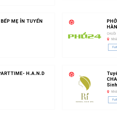
 BẾP MẸ ỈN TUYỂN
PHỞ
HÀN
CHUỖI
Nhi
Ful
PARTTIME- H.A.N.D
Tuy
CHA
Sin
Nhi
Ful