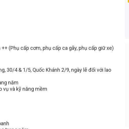
n ++ (Phụ cấp cơm, phụ cấp ca gãy, phụ cấp giữ xe)
Bạn Ơi Chú Ý
, 30/4 & 1/5, Quốc Khánh 2/9, ngày lễ đối với lao
ạo CV online, nhà
Tuyển dụng tại RAOVIEC là hoàn toàn
động tìm đến bạn
MIỄN PHÍ cho ứng viên, vì vậy công ty
hàng năm
nào thu tiền 100% là lừa đảo. RAOVIE
p vụ và kỹ năng mềm
khuyến cáo các bạn khi ứng tuyển
tuyệt đối KHÔNG NỘP BẤT KỲ KHOẢ
TIỀN NÀO, bất kể là tiền đồng phục, gi
vị trí, hay phí phỏng vấn...
oanh