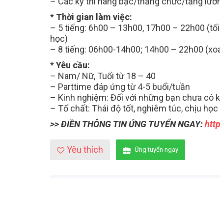
– Các kỳ thi nâng bậc/thăng chức/tăng lươ
*
Thời gian làm việc:
– 5 tiếng: 6h00 – 13h00, 17h00 – 22h00 (tối 
học)
– 8 tiếng: 06h00-14h00; 14h00 – 22h00 (xoa
*
Yêu cầu:
– Nam/ Nữ, Tuổi từ 18 – 40
– Parttime đáp ứng từ 4-5 buổi/tuần
– Kinh nghiệm: Đối với những bạn chưa có 
– Tố chất: Thái độ tốt, nghiêm túc, chịu học
>> ĐIỀN THÔNG TIN ỨNG TUYỂN NGAY:
htt
Yêu thích
Ứng tuyển ngay