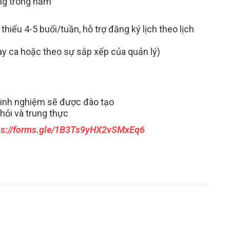
ng trong năm
thiểu 4-5 buổi/tuần, hỗ trợ đăng ký lịch theo lịch
y ca hoặc theo sự sắp xếp của quản lý)
kinh nghiệm sẽ được đào tạo
 hỏi và trung thực
ps://forms.gle/1B3Ts9yHX2vSMxEq6