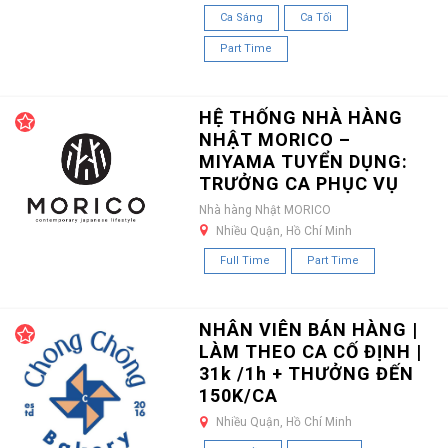
Ca Sáng
Ca Tối
Part Time
HỆ THỐNG NHÀ HÀNG
NHẬT MORICO –
MIYAMA TUYỂN DỤNG:
TRƯỞNG CA PHỤC VỤ
Nhà hàng Nhật MORICO
Nhiều Quận, Hồ Chí Minh
Full Time
Part Time
NHÂN VIÊN BÁN HÀNG |
LÀM THEO CA CỐ ĐỊNH |
31k /1h + THƯỞNG ĐẾN
150K/CA
Nhiều Quận, Hồ Chí Minh