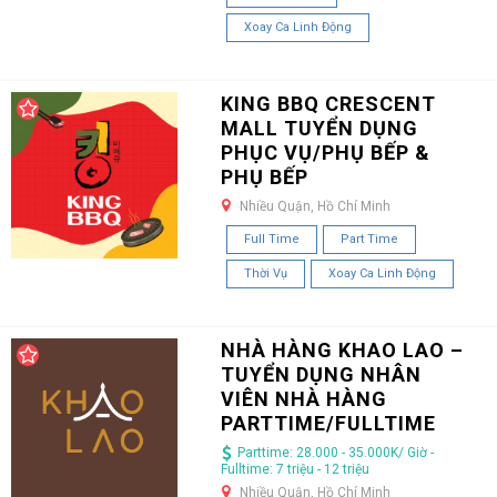
Xoay Ca Linh Động
KING BBQ CRESCENT
MALL TUYỂN DỤNG
PHỤC VỤ/PHỤ BẾP &
PHỤ BẾP
Nhiều Quận, Hồ Chí Minh
Full Time
Part Time
Thời Vụ
Xoay Ca Linh Động
NHÀ HÀNG KHAO LAO –
TUYỂN DỤNG NHÂN
VIÊN NHÀ HÀNG
PARTTIME/FULLTIME
Parttime: 28.000 - 35.000K/ Giờ -
Fulltime: 7 triệu - 12 triệu
Nhiều Quận, Hồ Chí Minh