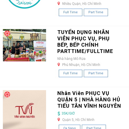
Nhiều Quận, Hồ Chí Minh
Full Time
Part Time
TUYỂN DỤNG NHÂN
VIÊN PHỤC VỤ, PHỤ
BẾP, BẾP CHÍNH
PARTTIME/FULLTIME
Nhà hàng Mô Rứa
Phú Nhuận, Hồ Chí Minh
Full Time
Part Time
Nhân Viên PHỤC VỤ
QUẬN 5 | NHÀ HÀNG HỦ
TIẾU TÂN VĨNH NGUYÊN
35K/GIỜ
Quận 5, Hồ Chí Minh
Ca Sáng
Part Time