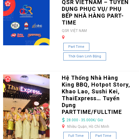
QSR VIETNAM – TUYỂN
DỤNG PHỤC VỤ/ PHỤ
BẾP NHÀ HÀNG PART-
TIME
QSR VIỆT NAM
Part Time
Thời Gian Linh Động
Hệ Thống Nhà Hàng
King BBQ, Hotpot Story,
Khao Lao, Sushi Kei,
ThaiExpress… Tuyển
Dụng
PARTTIME/FULLTIME
28.000 - 35.000K/ Giờ
Nhiều Quận, Hồ Chí Minh
Full Time
Part Time