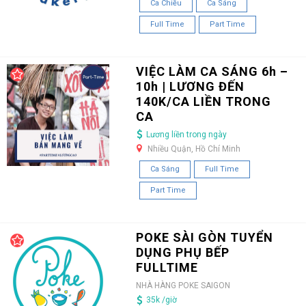
Ca Chiều
Ca Sáng
Full Time
Part Time
VIỆC LÀM CA SÁNG 6h –
10h | LƯƠNG ĐẾN
140K/CA LIỀN TRONG
CA
Lương liền trong ngày
Nhiều Quận, Hồ Chí Minh
Ca Sáng
Full Time
Part Time
POKE SÀI GÒN TUYỂN
DỤNG PHỤ BẾP
FULLTIME
NHÀ HÀNG POKE SAIGON
35k /giờ