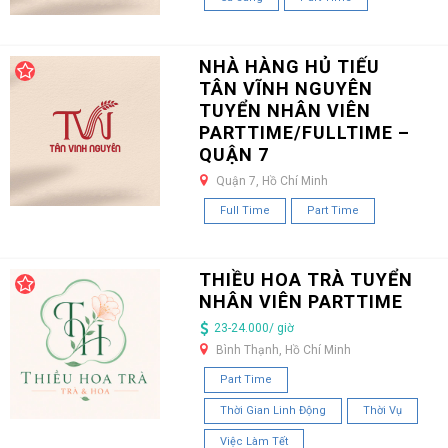
NHÀ HÀNG HỦ TIẾU
TÂN VĨNH NGUYÊN
TUYỂN NHÂN VIÊN
PARTTIME/FULLTIME –
QUẬN 7
Quận 7, Hồ Chí Minh
Full Time
Part Time
THIỀU HOA TRÀ TUYỂN
NHÂN VIÊN PARTTIME
23-24.000/ giờ
Bình Thạnh, Hồ Chí Minh
Part Time
Thời Gian Linh Động
Thời Vụ
Việc Làm Tết