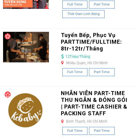
Full Time
Part Time
Thời Gian Linh Động
Tuyển Bếp, Phục Vụ
PARTTIME/FULLTIME:
8tr-12tr/Tháng
12Triệu/Tháng
Nhiều Quận, Hồ Chí Minh
Full Time
Part Time
NHÂN VIÊN PART-TIME
THU NGÂN & ĐÓNG GÓI
| PART-TIME CASHIER &
PACKING STAFF
Bình Thạnh, Hồ Chí Minh
Full Time
Part Time