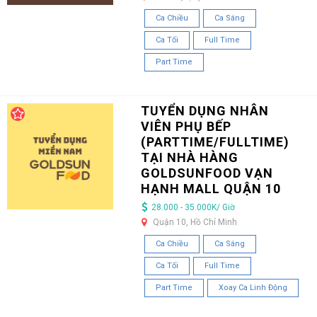
Ca Chiều
Ca Sáng
Ca Tối
Full Time
Part Time
TUYỂN DỤNG NHÂN
VIÊN PHỤ BẾP
(PARTTIME/FULLTIME)
TẠI NHÀ HÀNG
GOLDSUNFOOD VẠN
HẠNH MALL QUẬN 10
28.000 - 35.000K/ Giờ
Quận 10, Hồ Chí Minh
Ca Chiều
Ca Sáng
Ca Tối
Full Time
Part Time
Xoay Ca Linh Động