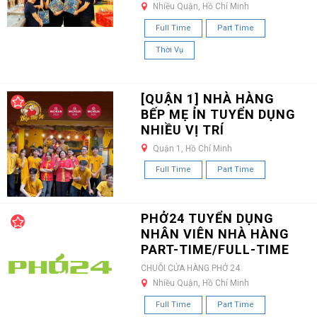
Nhiều Quận, Hồ Chí Minh
Full Time
Part Time
Thời Vụ
[QUẬN 1] NHÀ HÀNG
BẾP MẸ ỈN TUYỂN DỤNG
NHIỀU VỊ TRÍ
Quận 1, Hồ Chí Minh
Full Time
Part Time
PHỞ24 TUYỂN DỤNG
NHÂN VIÊN NHÀ HÀNG
PART-TIME/FULL-TIME
CHUỖI CỬA HÀNG PHỞ 24
Nhiều Quận, Hồ Chí Minh
Full Time
Part Time