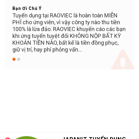
Bạn Ơi Chú Ý
Mẹo 
ển
Tuyển dụng tại RAOVIEC là hoàn toàn MIỄN
Đăng 
n
PHÍ cho ứng viên, vì vậy công ty nào thu tiền
dụng
100% là lừa đảo. RAOVIEC khuyến cáo các bạn
khi ứng tuyển tuyệt đối KHÔNG NỘP BẤT KỲ
KHOẢN TIỀN NÀO, bất kể là tiền đồng phục,
giữ vị trí, hay phí phỏng vấn...