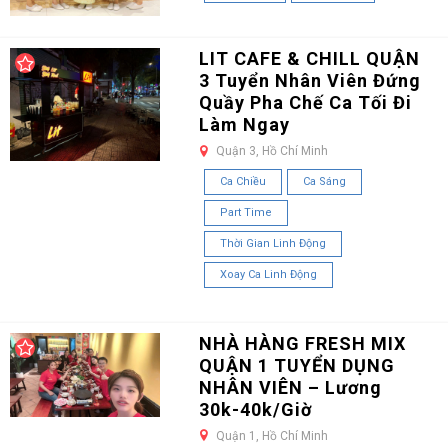
LIT CAFE & CHILL QUẬN
3 Tuyển Nhân Viên Đứng
Quầy Pha Chế Ca Tối Đi
Làm Ngay
Quận 3, Hồ Chí Minh
Ca Chiều
Ca Sáng
Part Time
Thời Gian Linh Động
Xoay Ca Linh Động
NHÀ HÀNG FRESH MIX
QUẬN 1 TUYỂN DỤNG
NHÂN VIÊN – Lương
30k-40k/Giờ
Quận 1, Hồ Chí Minh