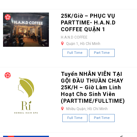
25K/Giờ – PHỤC VỤ
PARTTIME- H.A.N.D
COFFEE QUẬN 1
H.A.N.D COFFEE
Quận 1, Hồ Chí Minh
Full Time
Part Time
Tuyển NHÂN VIÊN TẠI
GỘI ĐẦU THUẦN CHAY
25K/H – Giờ Làm Linh
Hoạt Cho Sinh Viên
(PARTTIME/FULLTIME)
Nhiều Quận, Hồ Chí Minh
Full Time
Part Time