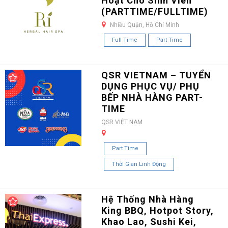
Hoạt Cho Sinh Viên
(PARTTIME/FULLTIME)
Nhiều Quận, Hồ Chí Minh
Full Time
Part Time
QSR VIETNAM – TUYỂN
DỤNG PHỤC VỤ/ PHỤ
BẾP NHÀ HÀNG PART-
TIME
QSR VIỆT NAM
Part Time
Thời Gian Linh Động
Hệ Thống Nhà Hàng
King BBQ, Hotpot Story,
Khao Lao, Sushi Kei,