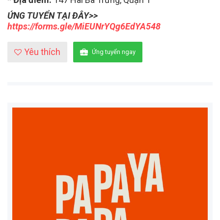
ỨNG TUYỂN TẠI ĐÂY>>
https://forms.gle/MiEUNrYQg6EdYA548
Yêu thích
Ứng tuyển ngay