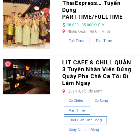
ThaiExpress… Tuyển
Dụng
PARTTIME/FULLTIME
28.000 - 35.000K/ Giờ
Nhiều Quận, Hồ Chí Minh
Full Time
Part Time
LIT CAFE & CHILL QUẬN
3 Tuyển Nhân Viên Đứng
Quầy Pha Chế Ca Tối Đi
Làm Ngay
Quận 3, Hồ Chí Minh
Ca Chiều
Ca Sáng
Part Time
Thời Gian Linh Động
Xoay Ca Linh Động