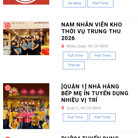
Ca Sáng
Part Time
NAM NHÂN VIÊN KHO
THỜI VỤ TRUNG THU
2026
Nhiều Quận, Hồ Chí Minh
Full Time
Part Time
Thời Vụ
[QUẬN 1] NHÀ HÀNG
BẾP MẸ ỈN TUYỂN DỤNG
NHIỀU VỊ TRÍ
Quận 1, Hồ Chí Minh
Full Time
Part Time