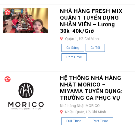
NHÀ HÀNG FRESH MIX
QUẬN 1 TUYỂN DỤNG
NHÂN VIÊN – Lương
30k-40k/Giờ
Quận 1, Hồ Chí Minh
Ca Sáng
Ca Tối
Part Time
HỆ THỐNG NHÀ HÀNG
NHẬT MORICO –
MIYAMA TUYỂN DỤNG:
TRƯỞNG CA PHỤC VỤ
Nhà hàng Nhật MORICO
Nhiều Quận, Hồ Chí Minh
Full Time
Part Time