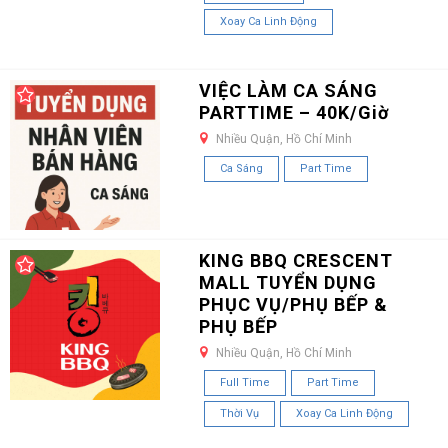
Xoay Ca Linh Động
VIỆC LÀM CA SÁNG
PARTTIME – 40K/Giờ
Nhiều Quận, Hồ Chí Minh
Ca Sáng
Part Time
KING BBQ CRESCENT
MALL TUYỂN DỤNG
PHỤC VỤ/PHỤ BẾP &
PHỤ BẾP
Nhiều Quận, Hồ Chí Minh
Full Time
Part Time
Thời Vụ
Xoay Ca Linh Động