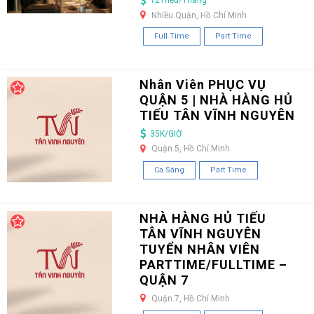
12Triệu/Tháng
Nhiều Quận, Hồ Chí Minh
Full Time
Part Time
Nhân Viên PHỤC VỤ
QUẬN 5 | NHÀ HÀNG HỦ
TIẾU TÂN VĨNH NGUYÊN
35K/GIỜ
Quận 5, Hồ Chí Minh
Ca Sáng
Part Time
NHÀ HÀNG HỦ TIẾU
TÂN VĨNH NGUYÊN
TUYỂN NHÂN VIÊN
PARTTIME/FULLTIME –
QUẬN 7
Quận 7, Hồ Chí Minh