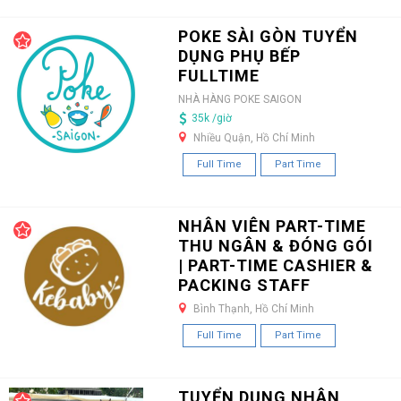
POKE SÀI GÒN TUYỂN
DỤNG PHỤ BẾP
FULLTIME
NHÀ HÀNG POKE SAIGON
35k /giờ
Nhiều Quận, Hồ Chí Minh
Full Time
Part Time
NHÂN VIÊN PART-TIME
THU NGÂN & ĐÓNG GÓI
| PART-TIME CASHIER &
PACKING STAFF
Bình Thạnh, Hồ Chí Minh
Full Time
Part Time
TUYỂN DỤNG NHÂN