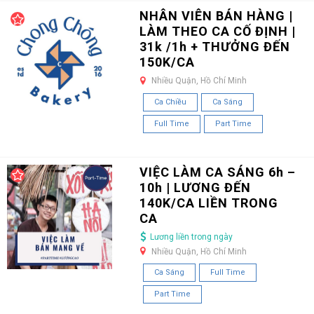
NHÂN VIÊN BÁN HÀNG |
LÀM THEO CA CỐ ĐỊNH |
31k /1h + THƯỞNG ĐẾN
150K/CA
Nhiều Quận, Hồ Chí Minh
Ca Chiều
Ca Sáng
Full Time
Part Time
VIỆC LÀM CA SÁNG 6h –
10h | LƯƠNG ĐẾN
140K/CA LIỀN TRONG
CA
Lương liền trong ngày
Nhiều Quận, Hồ Chí Minh
Ca Sáng
Full Time
Part Time