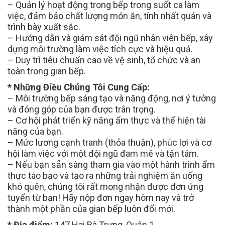
– Quản lý hoạt động trong bếp trong suốt ca làm
việc, đảm bảo chất lượng món ăn, tính nhất quán và
trình bày xuất sắc.
– Hướng dẫn và giám sát đội ngũ nhân viên bếp, xây
dựng môi trường làm việc tích cực và hiệu quả.
– Duy trì tiêu chuẩn cao về vệ sinh, tổ chức và an
toàn trong gian bếp.
* Những Điều Chúng Tôi Cung Cấp:
– Môi trường bếp sáng tạo và năng động, nơi ý tưởng
và đóng góp của bạn được trân trọng.
– Cơ hội phát triển kỹ năng ẩm thực và thể hiện tài
năng của bạn.
– Mức lương cạnh tranh (thỏa thuận), phúc lợi và cơ
hội làm việc với một đội ngũ đam mê và tận tâm.
– Nếu bạn sẵn sàng tham gia vào một hành trình ẩm
thực táo bạo và tạo ra những trải nghiệm ăn uống
khó quên, chúng tôi rất mong nhận được đơn ứng
tuyển từ bạn! Hãy nộp đơn ngay hôm nay và trở
thành một phần của gian bếp luôn đổi mới.
* Địa điểm:
147 Hai Bà Trưng, Quận 1