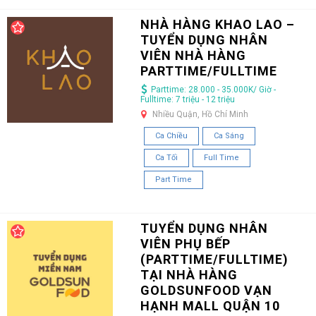
NHÀ HÀNG KHAO LAO –
TUYỂN DỤNG NHÂN
VIÊN NHÀ HÀNG
PARTTIME/FULLTIME
Parttime: 28.000 - 35.000K/ Giờ -
Fulltime: 7 triệu - 12 triệu
Nhiều Quận, Hồ Chí Minh
Ca Chiều
Ca Sáng
Ca Tối
Full Time
Part Time
TUYỂN DỤNG NHÂN
VIÊN PHỤ BẾP
(PARTTIME/FULLTIME)
TẠI NHÀ HÀNG
GOLDSUNFOOD VẠN
HẠNH MALL QUẬN 10