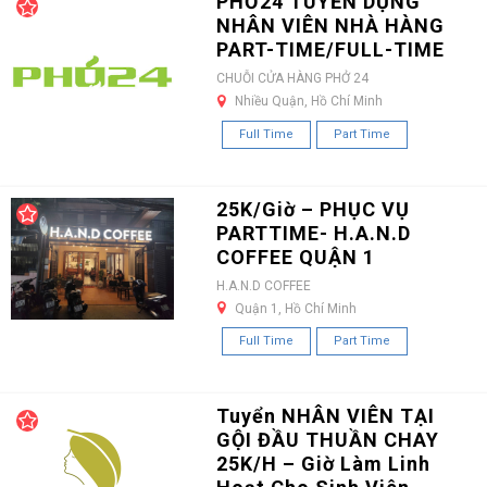
PHỞ24 TUYỂN DỤNG
NHÂN VIÊN NHÀ HÀNG
PART-TIME/FULL-TIME
CHUỖI CỬA HÀNG PHỞ 24
Nhiều Quận, Hồ Chí Minh
Full Time
Part Time
25K/Giờ – PHỤC VỤ
PARTTIME- H.A.N.D
COFFEE QUẬN 1
H.A.N.D COFFEE
Quận 1, Hồ Chí Minh
Full Time
Part Time
Tuyển NHÂN VIÊN TẠI
GỘI ĐẦU THUẦN CHAY
25K/H – Giờ Làm Linh