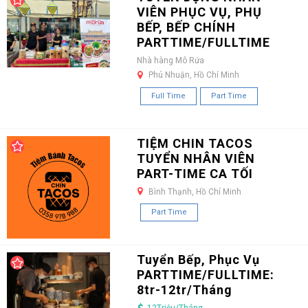
VIÊN PHỤC VỤ, PHỤ
BẾP, BẾP CHÍNH
PARTTIME/FULLTIME
Nhà hàng Mô Rứa
Phú Nhuận, Hồ Chí Minh
Full Time
Part Time
TIỆM CHIN TACOS
TUYỂN NHÂN VIÊN
PART-TIME CA TỐI
Bình Thạnh, Hồ Chí Minh
Part Time
Tuyển Bếp, Phục Vụ
PARTTIME/FULLTIME:
8tr-12tr/Tháng