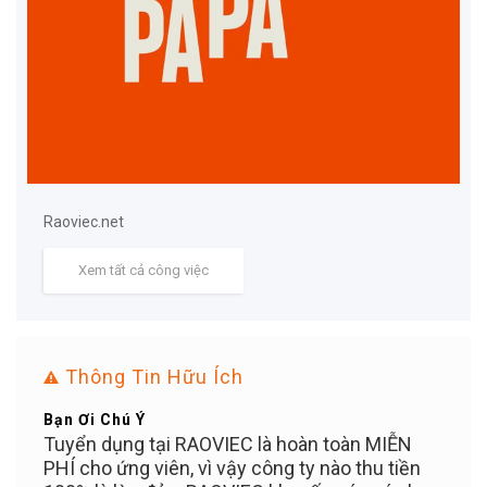
Raoviec.net
Xem tất cả công việc
Thông Tin Hữu Ích
Bạn Ơi Chú Ý
Mẹo 
ển
Tuyển dụng tại RAOVIEC là hoàn toàn MIỄN
Đăng 
n
PHÍ cho ứng viên, vì vậy công ty nào thu tiền
dụng