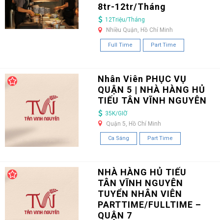
8tr-12tr/Tháng
12Triệu/Tháng
Nhiều Quận, Hồ Chí Minh
Full Time
Part Time
Nhân Viên PHỤC VỤ
QUẬN 5 | NHÀ HÀNG HỦ
TIẾU TÂN VĨNH NGUYÊN
35K/GIỜ
Quận 5, Hồ Chí Minh
Ca Sáng
Part Time
NHÀ HÀNG HỦ TIẾU
TÂN VĨNH NGUYÊN
TUYỂN NHÂN VIÊN
PARTTIME/FULLTIME –
QUẬN 7