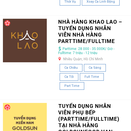
Thời Vụ
Xoay Ca Linh Động
NHÀ HÀNG KHAO LAO –
TUYỂN DỤNG NHÂN
VIÊN NHÀ HÀNG
PARTTIME/FULLTIME
Parttime: 28.000 - 35.000K/ Giờ -
Fulltime: 7 triệu - 12 triệu
Nhiều Quận, Hồ Chí Minh
Ca Chiều
Ca Sáng
Ca Tối
Full Time
Part Time
TUYỂN DỤNG NHÂN
VIÊN PHỤ BẾP
(PARTTIME/FULLTIME)
TẠI NHÀ HÀNG