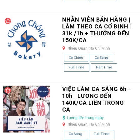
NHÂN VIÊN BÁN HÀNG |
LÀM THEO CA CỐ ĐỊNH |
31k /1h + THƯỞNG ĐẾN
150K/CA
Nhiều Quận, Hồ Chí Minh
Ca Chiều
Ca Sáng
Full Time
Part Time
VIỆC LÀM CA SÁNG 6h –
10h | LƯƠNG ĐẾN
140K/CA LIỀN TRONG
CA
Lương liền trong ngày
Nhiều Quận, Hồ Chí Minh
Ca Sáng
Full Time