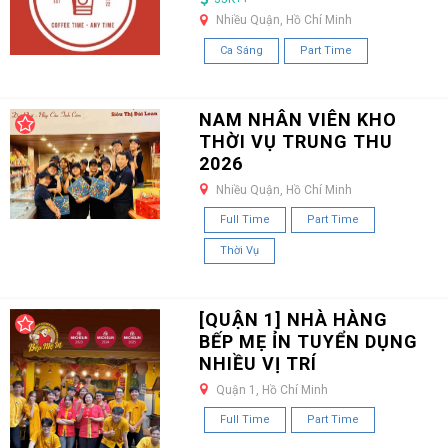
Nhiều Quận, Hồ Chí Minh
Ca Sáng
Part Time
NAM NHÂN VIÊN KHO
THỜI VỤ TRUNG THU
2026
Nhiều Quận, Hồ Chí Minh
Full Time
Part Time
Thời Vụ
[QUẬN 1] NHÀ HÀNG
BẾP MẸ ỈN TUYỂN DỤNG
NHIỀU VỊ TRÍ
Quận 1, Hồ Chí Minh
Full Time
Part Time