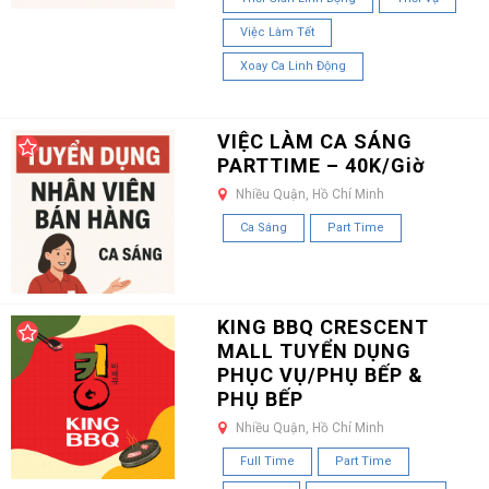
Việc Làm Tết
Xoay Ca Linh Động
VIỆC LÀM CA SÁNG
PARTTIME – 40K/Giờ
Nhiều Quận, Hồ Chí Minh
Ca Sáng
Part Time
KING BBQ CRESCENT
MALL TUYỂN DỤNG
PHỤC VỤ/PHỤ BẾP &
PHỤ BẾP
Nhiều Quận, Hồ Chí Minh
Full Time
Part Time