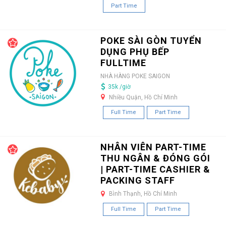
Part Time
POKE SÀI GÒN TUYỂN
DỤNG PHỤ BẾP
FULLTIME
NHÀ HÀNG POKE SAIGON
35k /giờ
Nhiều Quận, Hồ Chí Minh
Full Time
Part Time
NHÂN VIÊN PART-TIME
THU NGÂN & ĐÓNG GÓI
| PART-TIME CASHIER &
PACKING STAFF
Bình Thạnh, Hồ Chí Minh
Full Time
Part Time