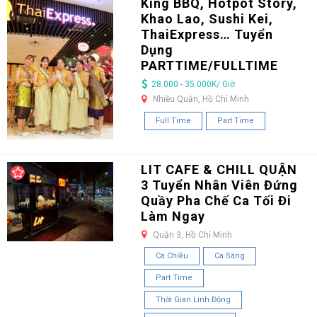
King BBQ, Hotpot Story,
Khao Lao, Sushi Kei,
ThaiExpress… Tuyển
Dụng
PARTTIME/FULLTIME
28.000 - 35.000K/ Giờ
Nhiều Quận, Hồ Chí Minh
Full Time
Part Time
LIT CAFE & CHILL QUẬN
3 Tuyển Nhân Viên Đứng
Quầy Pha Chế Ca Tối Đi
Làm Ngay
Quận 3, Hồ Chí Minh
Ca Chiều
Ca Sáng
Part Time
Thời Gian Linh Động