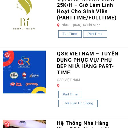
25K/H – Giờ Làm Linh
Hoạt Cho Sinh Viên
(PARTTIME/FULLTIME)
Nhiều Quận, Hồ Chí Minh
Full Time
Part Time
QSR VIETNAM – TUYỂN
DỤNG PHỤC VỤ/ PHỤ
BẾP NHÀ HÀNG PART-
TIME
QSR VIỆT NAM
Part Time
Thời Gian Linh Động
Hệ Thống Nhà Hàng