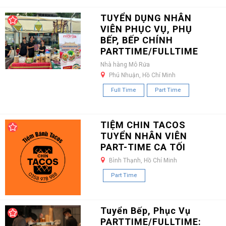
TUYỂN DỤNG NHÂN
VIÊN PHỤC VỤ, PHỤ
BẾP, BẾP CHÍNH
PARTTIME/FULLTIME
Nhà hàng Mô Rứa
Phú Nhuận, Hồ Chí Minh
Full Time
Part Time
TIỆM CHIN TACOS
TUYỂN NHÂN VIÊN
PART-TIME CA TỐI
Bình Thạnh, Hồ Chí Minh
Part Time
Tuyển Bếp, Phục Vụ
PARTTIME/FULLTIME: