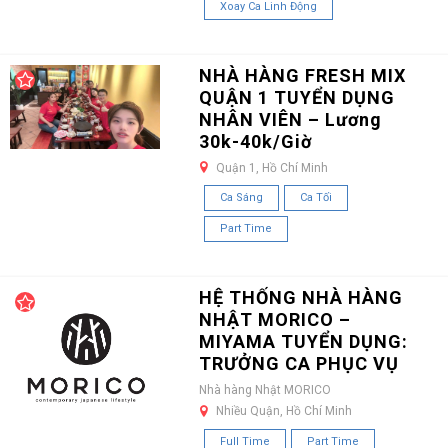
Xoay Ca Linh Động
NHÀ HÀNG FRESH MIX
QUẬN 1 TUYỂN DỤNG
NHÂN VIÊN – Lương
30k-40k/Giờ
Quận 1, Hồ Chí Minh
Ca Sáng
Ca Tối
Part Time
HỆ THỐNG NHÀ HÀNG
NHẬT MORICO –
MIYAMA TUYỂN DỤNG:
TRƯỞNG CA PHỤC VỤ
Nhà hàng Nhật MORICO
Nhiều Quận, Hồ Chí Minh
Full Time
Part Time