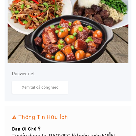
Raoviec.net
Xem tất cả công việc
Thông Tin Hữu Ích
Bạn Ơi Chú Ý
Mẹo 
ển
Tuyển dụng tại RAOVIEC là hoàn toàn MIỄN
Đăng 