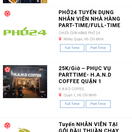
PHỞ24 TUYỂN DỤNG
NHÂN VIÊN NHÀ HÀNG
PART-TIME/FULL-TIME
CHUỖI CỬA HÀNG PHỞ 24
Nhiều Quận, Hồ Chí Minh
Full Time
Part Time
25K/Giờ – PHỤC VỤ
PARTTIME- H.A.N.D
COFFEE QUẬN 1
H.A.N.D COFFEE
Quận 1, Hồ Chí Minh
Full Time
Part Time
Tuyển NHÂN VIÊN TẠI
GỘI ĐẦU THUẦN CHAY