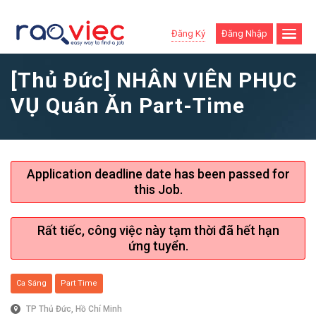
Đăng Ký
Đăng Nhập
[Thủ Đức] NHÂN VIÊN PHỤC
VỤ Quán Ăn Part-Time
Application deadline date has been passed for
this Job.
Rất tiếc, công việc này tạm thời đã hết hạn
ứng tuyển.
Ca Sáng
Part Time
TP Thủ Đức, Hồ Chí Minh