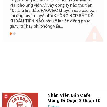
n
PHÍ cho ứng viên, vì vậy công ty nào thu tiền
dụng
100% là lừa đảo. RAOVIEC khuyến cáo các bạn
khi ứng tuyển tuyệt đối KHÔNG NỘP BẤT KỲ
KHOẢN TIỀN NÀO, bất kể là tiền đồng phục,
giữ vị trí, hay phí phỏng vấn...
Nhân Viên Bán Cafe
Mang Đi Quận 3 Quận 10
35K++