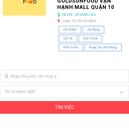
GOLDSUNFOOD VẠN
HẠNH MALL QUẬN 10
28.000 - 35.000K/ Giờ
Quận 10, Hồ Chí Minh
Ca Chiều
Ca Sáng
Ca Tối
Full Time
Part Time
Xoay Ca Linh Động
Tất cả ngành nghề