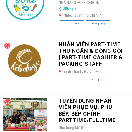
NHÀ HÀNG POKE SAIGON
35k /giờ
Nhiều Quận, Hồ Chí Minh
Full Time
Part Time
NHÂN VIÊN PART-TIME
THU NGÂN & ĐÓNG GÓI
| PART-TIME CASHIER &
PACKING STAFF
Bình Thạnh, Hồ Chí Minh
Full Time
Part Time
TUYỂN DỤNG NHÂN
VIÊN PHỤC VỤ, PHỤ
BẾP, BẾP CHÍNH
PARTTIME/FULLTIME
Nhà hàng Mô Rứa