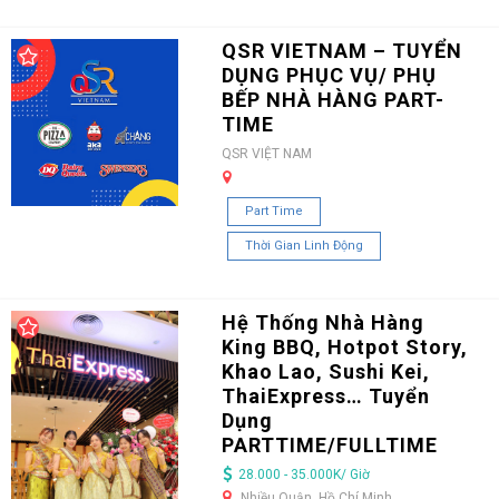
QSR VIETNAM – TUYỂN
DỤNG PHỤC VỤ/ PHỤ
BẾP NHÀ HÀNG PART-
TIME
QSR VIỆT NAM
Part Time
Thời Gian Linh Động
Hệ Thống Nhà Hàng
King BBQ, Hotpot Story,
Khao Lao, Sushi Kei,
ThaiExpress… Tuyển
Dụng
PARTTIME/FULLTIME
28.000 - 35.000K/ Giờ
Nhiều Quận, Hồ Chí Minh