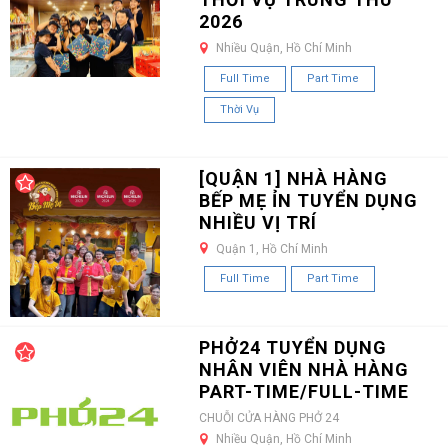
2026
Nhiều Quận, Hồ Chí Minh
Full Time
Part Time
Thời Vụ
[QUẬN 1] NHÀ HÀNG
BẾP MẸ ỈN TUYỂN DỤNG
NHIỀU VỊ TRÍ
Quận 1, Hồ Chí Minh
Full Time
Part Time
PHỞ24 TUYỂN DỤNG
NHÂN VIÊN NHÀ HÀNG
PART-TIME/FULL-TIME
CHUỖI CỬA HÀNG PHỞ 24
Nhiều Quận, Hồ Chí Minh