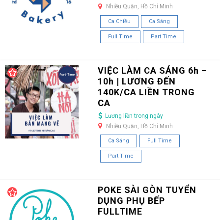
Nhiều Quận, Hồ Chí Minh
Ca Chiều
Ca Sáng
Full Time
Part Time
VIỆC LÀM CA SÁNG 6h –
10h | LƯƠNG ĐẾN
140K/CA LIỀN TRONG
CA
Lương liền trong ngày
Nhiều Quận, Hồ Chí Minh
Ca Sáng
Full Time
Part Time
POKE SÀI GÒN TUYỂN
DỤNG PHỤ BẾP
FULLTIME