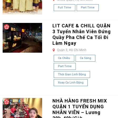
Full Time
Part Time
LIT CAFE & CHILL QUẬN
3 Tuyển Nhân Viên Đứng
Quầy Pha Chế Ca Tối Đi
Làm Ngay
Quận 3, Hồ Chí Minh
Ca Chiều
Ca Sáng
Part Time
Thời Gian Linh Động
Xoay Ca Linh Động
NHÀ HÀNG FRESH MIX
QUẬN 1 TUYỂN DỤNG
NHÂN VIÊN – Lương