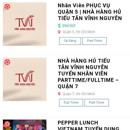
Nhân Viên PHỤC VỤ
QUẬN 5 | NHÀ HÀNG HỦ
TIẾU TÂN VĨNH NGUYÊN
35K/GIỜ
Quận 5, Hồ Chí Minh
Ca Sáng
Part Time
NHÀ HÀNG HỦ TIẾU
TÂN VĨNH NGUYÊN
TUYỂN NHÂN VIÊN
PARTTIME/FULLTIME –
QUẬN 7
Quận 7, Hồ Chí Minh
Full Time
Part Time
PEPPER LUNCH
VIETNAM TUYỂN DỤNG