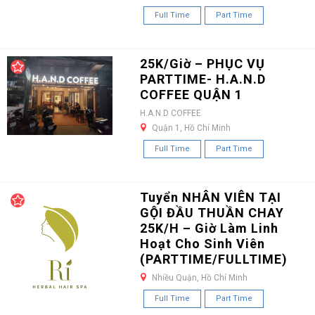
Full Time
Part Time
25K/Giờ – PHỤC VỤ
PARTTIME- H.A.N.D
COFFEE QUẬN 1
H.A.N.D COFFEE
Quận 1, Hồ Chí Minh
Full Time
Part Time
Tuyển NHÂN VIÊN TẠI
GỘI ĐẦU THUẦN CHAY
25K/H – Giờ Làm Linh
Hoạt Cho Sinh Viên
(PARTTIME/FULLTIME)
Nhiều Quận, Hồ Chí Minh
Full Time
Part Time