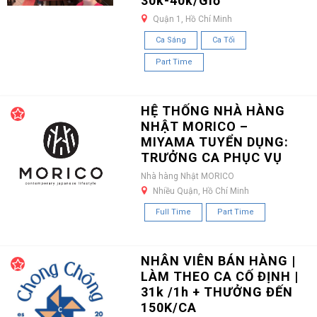
30k-40k/Giờ
Quận 1, Hồ Chí Minh
Ca Sáng
Ca Tối
Part Time
HỆ THỐNG NHÀ HÀNG
NHẬT MORICO –
MIYAMA TUYỂN DỤNG:
TRƯỞNG CA PHỤC VỤ
Nhà hàng Nhật MORICO
Nhiều Quận, Hồ Chí Minh
Full Time
Part Time
NHÂN VIÊN BÁN HÀNG |
LÀM THEO CA CỐ ĐỊNH |
31k /1h + THƯỞNG ĐẾN
150K/CA