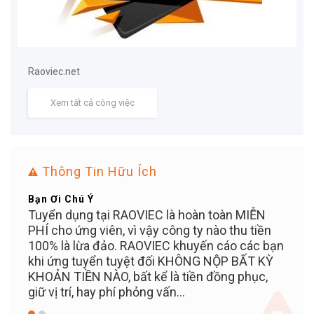
Raoviec.net
Xem tất cả công việc
Thông Tin Hữu Ích
Bạn Ơi Chú Ý
Mẹo 
ển
Tuyển dụng tại RAOVIEC là hoàn toàn MIỄN
Đăng 
n
PHÍ cho ứng viên, vì vậy công ty nào thu tiền
dụng
100% là lừa đảo. RAOVIEC khuyến cáo các bạn
khi ứng tuyển tuyệt đối KHÔNG NỘP BẤT KỲ
KHOẢN TIỀN NÀO, bất kể là tiền đồng phục,
giữ vị trí, hay phí phỏng vấn...