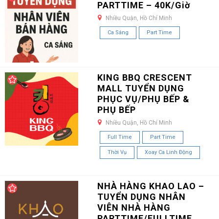
PARTTIME – 40K/Giờ
Nhiều Quận, Hồ Chí Minh
Ca Sáng
Part Time
KING BBQ CRESCENT
MALL TUYỂN DỤNG
PHỤC VỤ/PHỤ BẾP &
PHỤ BẾP
Nhiều Quận, Hồ Chí Minh
Full Time
Part Time
Thời Vụ
Xoay Ca Linh Động
NHÀ HÀNG KHAO LAO –
TUYỂN DỤNG NHÂN
VIÊN NHÀ HÀNG
PARTTIME/FULLTIME