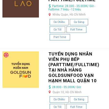
Parttime: 28.000 - 35.000K/ Giờ -
Fulltime: 7 triệu - 12 triệu
Nhiều Quận, Hồ Chí Minh
Ca Chiều
Ca Sáng
Ca Tối
Full Time
Part Time
TUYỂN DỤNG NHÂN
VIÊN PHỤ BẾP
(PARTTIME/FULLTIME)
TẠI NHÀ HÀNG
GOLDSUNFOOD VẠN
HẠNH MALL QUẬN 10
28.000 - 35.000K/ Giờ
Quận 10, Hồ Chí Minh
Ca Chiều
Ca Sáng
Ca Tối
Full Time