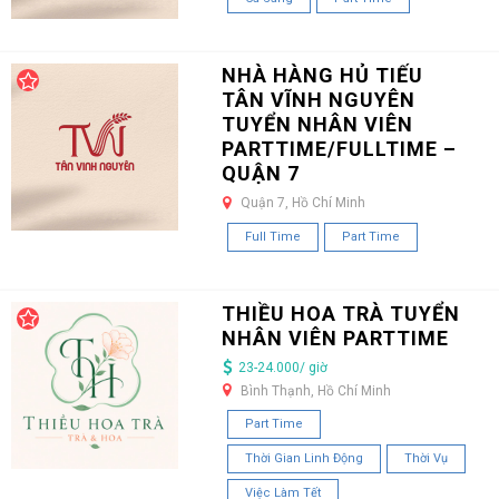
NHÀ HÀNG HỦ TIẾU
TÂN VĨNH NGUYÊN
TUYỂN NHÂN VIÊN
PARTTIME/FULLTIME –
QUẬN 7
Quận 7, Hồ Chí Minh
Full Time
Part Time
THIỀU HOA TRÀ TUYỂN
NHÂN VIÊN PARTTIME
23-24.000/ giờ
Bình Thạnh, Hồ Chí Minh
Part Time
Thời Gian Linh Động
Thời Vụ
Việc Làm Tết