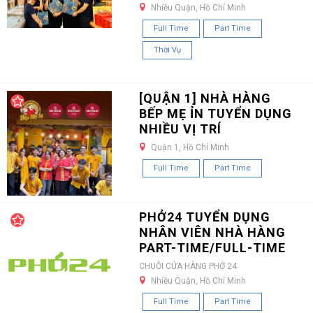
Nhiều Quận, Hồ Chí Minh
Full Time
Part Time
Thời Vụ
[QUẬN 1] NHÀ HÀNG
BẾP MẸ ỈN TUYỂN DỤNG
NHIỀU VỊ TRÍ
Quận 1, Hồ Chí Minh
Full Time
Part Time
PHỞ24 TUYỂN DỤNG
NHÂN VIÊN NHÀ HÀNG
PART-TIME/FULL-TIME
CHUỖI CỬA HÀNG PHỞ 24
Nhiều Quận, Hồ Chí Minh
Full Time
Part Time