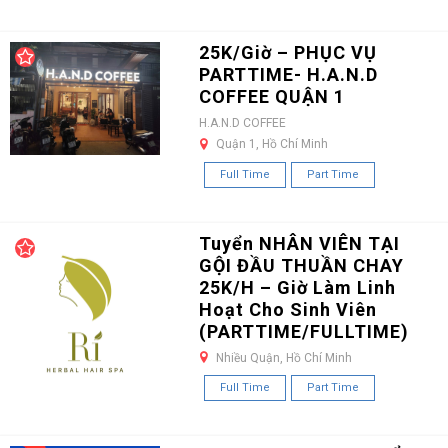
25K/Giờ – PHỤC VỤ
PARTTIME- H.A.N.D
COFFEE QUẬN 1
H.A.N.D COFFEE
Quận 1, Hồ Chí Minh
Full Time
Part Time
Tuyển NHÂN VIÊN TẠI
GỘI ĐẦU THUẦN CHAY
25K/H – Giờ Làm Linh
Hoạt Cho Sinh Viên
(PARTTIME/FULLTIME)
Nhiều Quận, Hồ Chí Minh
Full Time
Part Time