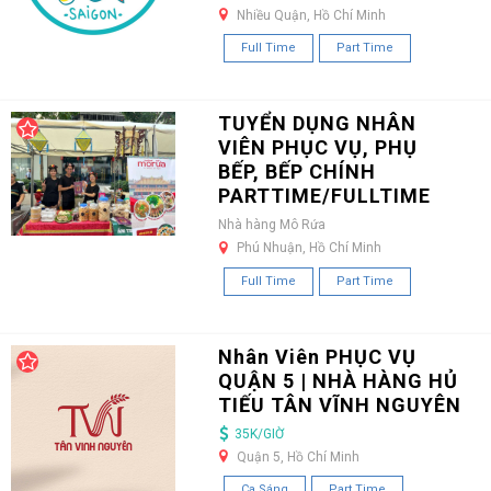
Nhiều Quận, Hồ Chí Minh
Full Time
Part Time
TUYỂN DỤNG NHÂN
VIÊN PHỤC VỤ, PHỤ
BẾP, BẾP CHÍNH
PARTTIME/FULLTIME
Nhà hàng Mô Rứa
Phú Nhuận, Hồ Chí Minh
Full Time
Part Time
Nhân Viên PHỤC VỤ
QUẬN 5 | NHÀ HÀNG HỦ
TIẾU TÂN VĨNH NGUYÊN
35K/GIỜ
Quận 5, Hồ Chí Minh
Ca Sáng
Part Time