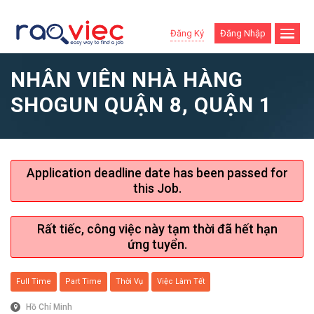
Đăng Ký
Đăng Nhập
NHÂN VIÊN NHÀ HÀNG
SHOGUN QUẬN 8, QUẬN 1
Application deadline date has been passed for
this Job.
Rất tiếc, công việc này tạm thời đã hết hạn
ứng tuyển.
Full Time
Part Time
Thời Vụ
Việc Làm Tết
Hồ Chí Minh