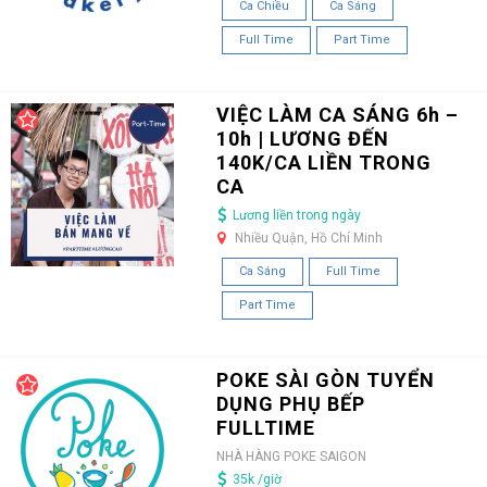
Ca Chiều
Ca Sáng
Full Time
Part Time
VIỆC LÀM CA SÁNG 6h –
10h | LƯƠNG ĐẾN
140K/CA LIỀN TRONG
CA
Lương liền trong ngày
Nhiều Quận, Hồ Chí Minh
Ca Sáng
Full Time
Part Time
POKE SÀI GÒN TUYỂN
DỤNG PHỤ BẾP
FULLTIME
NHÀ HÀNG POKE SAIGON
35k /giờ