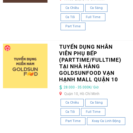
Ca Chiều
Ca Sáng
Ca Tối
Full Time
Part Time
TUYỂN DỤNG NHÂN
VIÊN PHỤ BẾP
(PARTTIME/FULLTIME)
TẠI NHÀ HÀNG
GOLDSUNFOOD VẠN
HẠNH MALL QUẬN 10
28.000 - 35.000K/ Giờ
Quận 10, Hồ Chí Minh
Ca Chiều
Ca Sáng
Ca Tối
Full Time
Part Time
Xoay Ca Linh Động