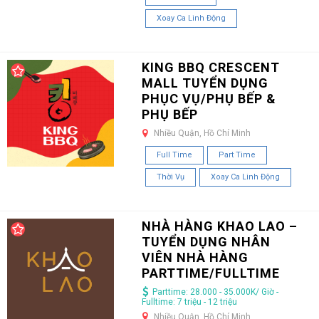
Xoay Ca Linh Động
KING BBQ CRESCENT
MALL TUYỂN DỤNG
PHỤC VỤ/PHỤ BẾP &
PHỤ BẾP
Nhiều Quận, Hồ Chí Minh
Full Time
Part Time
Thời Vụ
Xoay Ca Linh Động
NHÀ HÀNG KHAO LAO –
TUYỂN DỤNG NHÂN
VIÊN NHÀ HÀNG
PARTTIME/FULLTIME
Parttime: 28.000 - 35.000K/ Giờ -
Fulltime: 7 triệu - 12 triệu
Nhiều Quận, Hồ Chí Minh