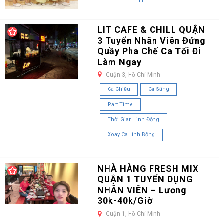
LIT CAFE & CHILL QUẬN
3 Tuyển Nhân Viên Đứng
Quầy Pha Chế Ca Tối Đi
Làm Ngay
Quận 3, Hồ Chí Minh
Ca Chiều
Ca Sáng
Part Time
Thời Gian Linh Động
Xoay Ca Linh Động
NHÀ HÀNG FRESH MIX
QUẬN 1 TUYỂN DỤNG
NHÂN VIÊN – Lương
30k-40k/Giờ
Quận 1, Hồ Chí Minh