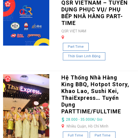
QSR VIETNAM – TUYỂN
DỤNG PHỤC VỤ/ PHỤ
BẾP NHÀ HÀNG PART-
TIME
QSR VIỆT NAM
Part Time
Thời Gian Linh Động
Hệ Thống Nhà Hàng
King BBQ, Hotpot Story,
Khao Lao, Sushi Kei,
ThaiExpress… Tuyển
Dụng
PARTTIME/FULLTIME
28.000 - 35.000K/ Giờ
Nhiều Quận, Hồ Chí Minh
Full Time
Part Time