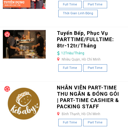
Full Time
Part Time
Thời Gian Linh Động
Tuyển Bếp, Phục Vụ
PARTTIME/FULLTIME:
8tr-12tr/Tháng
12Triệu/Tháng
Nhiều Quận, Hồ Chí Minh
Full Time
Part Time
NHÂN VIÊN PART-TIME
THU NGÂN & ĐÓNG GÓI
| PART-TIME CASHIER &
PACKING STAFF
Bình Thạnh, Hồ Chí Minh
Full Time
Part Time