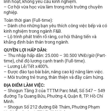
linh hoạt, không yêu cầu kinh nghiệm.
– Cơ hội vừa học vừa làm trong môi trường chuyên
nghiệp.
Toàn thời gian (Full-time):
– Dành cho những bạn yêu thích công việc bếp và có
kinh nghiệm trong ngành F&B.
– Lộ trình phát triển rõ ràng, cơ hội thăng tiến và
khẳng định bản thân trong ngành.
QUYỀN LỢI HẤP DẪN:
– Thu nhập hấp dẫn: 25.000 – 30.500 VNĐ/giờ (Part-
time), chế độ lương cạnh tranh (Full-time).
– Lương Lễ/Tết x400%.
– Được đào tạo bài bản, nâng cao kỹ năng làm việc.
– Môi trường trẻ trung, thân thiện và đầy cảm hứng.
ĐỊA ĐIỂM LÀM VIỆC:
– Shogun Tầng 3 của TTTM Parc Mall, Số 547 – 549
đường Tạ Quang Bửu, Phường 4, Quận 8, TP. Hồ Chí
Minh.
– Shogun Số 212 đường Đề Thám, Phường Phạm