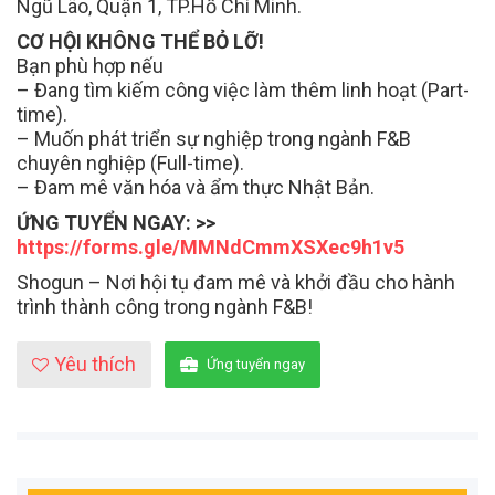
Ngũ Lão, Quận 1, TP.Hồ Chí Minh.
CƠ HỘI KHÔNG THỂ BỎ LỠ!
Bạn phù hợp nếu
– Đang tìm kiếm công việc làm thêm linh hoạt (Part-
time).
– Muốn phát triển sự nghiệp trong ngành F&B
chuyên nghiệp (Full-time).
– Đam mê văn hóa và ẩm thực Nhật Bản.
ỨNG TUYỂN NGAY: >>
https://forms.gle/MMNdCmmXSXec9h1v5
Shogun – Nơi hội tụ đam mê và khởi đầu cho hành
trình thành công trong ngành F&B!
Yêu thích
Ứng tuyển ngay