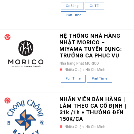
Ca Sáng
Ca Tối
Part Time
HỆ THỐNG NHÀ HÀNG
NHẬT MORICO –
MIYAMA TUYỂN DỤNG:
TRƯỞNG CA PHỤC VỤ
Nhà hàng Nhật MORICO
Nhiều Quận, Hồ Chí Minh
Full Time
Part Time
NHÂN VIÊN BÁN HÀNG |
LÀM THEO CA CỐ ĐỊNH |
31k /1h + THƯỞNG ĐẾN
150K/CA
Nhiều Quận, Hồ Chí Minh