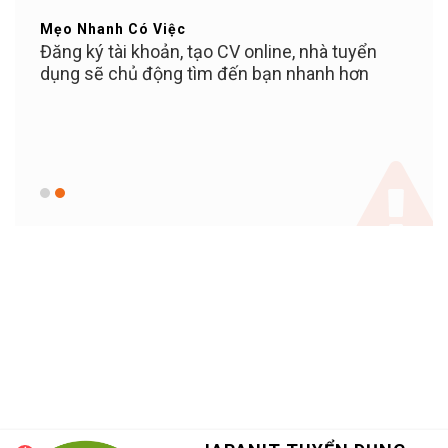
Mẹo Nhanh Có Việc
Bạn Ơ
ỄN
Đăng ký tài khoản, tạo CV online, nhà tuyển
Tuyể
iền
dụng sẽ chủ động tìm đến bạn nhanh hơn
PHÍ c
c bạn
100%
 KỲ
khi 
c,
KHOẢ
giữ v