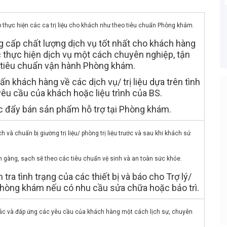
 thực hiện các ca trị liệu cho khách như theo tiêu chuẩn Phòng khám.
ấp chất lượng dịch vụ tốt nhất cho khách hàng
 thực hiện dịch vụ một cách chuyên nghiệp, tận
 tiêu chuẩn vận hành Phòng khám.
khách hàng về các dịch vụ/ trị liệu dựa trên tình
yêu cầu của khách hoặc liệu trình của BS.
ẩy bán sản phẩm hỗ trợ tại Phòng khám.
Bạn Ơi Chú Ý
ạo CV online, nhà
Tuyển dụng tại RAOVIEC là hoàn toàn
 chuẩn bị giường trị liệu/ phòng trị liệu trước và sau khi khách sử
động tìm đến bạn
MIỄN PHÍ cho ứng viên, vì vậy công ty
nào thu tiền 100% là lừa đảo. RAOVIE
khuyến cáo các bạn khi ứng tuyển
 gàng, sạch sẽ theo các tiêu chuẩn vệ sinh và an toàn sức khỏe.
tuyệt đối KHÔNG NỘP BẤT KỲ KHOẢ
a tình trạng của các thiết bị và báo cho Trợ lý/
TIỀN NÀO, bất kể là tiền đồng phục, gi
Phòng khám nếu có nhu cầu sửa chữa hoặc bảo trì.
vị trí, hay phí phỏng vấn...
và đáp ứng các yêu cầu của khách hàng một cách lịch sự, chuyên