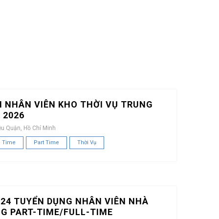
 NHÂN VIÊN KHO THỜI VỤ TRUNG
 2026
ều Quận, Hồ Chí Minh
l Time
Part Time
Thời Vụ
24 TUYỂN DỤNG NHÂN VIÊN NHÀ
G PART-TIME/FULL-TIME