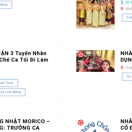
28.0
 Động
Nhi
Ful
UẬN 3 Tuyển Nhân
NHÀ
Chế Ca Tối Đi Làm
DỤN
Quậ
Ca
art Time
 Ca Linh Động
G NHẬT MORICO –
NHÂ
G: TRƯỞNG CA
CỐ 