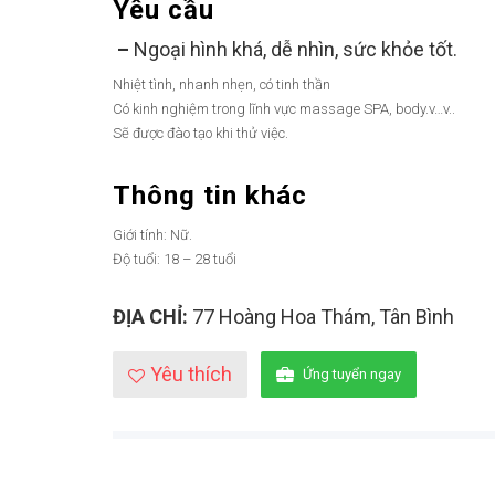
Yêu cầu
–
Ngoại hình khá, dễ nhìn, sức khỏe tốt.
Nhiệt tình, nhanh nhẹn, có tinh thần
Có kinh nghiệm trong lĩnh vực massage SPA, body.v…v..
Sẽ được đào tạo khi thử việc.
Thông tin khác
Giới tính: Nữ.
Độ tuổi: 18 – 28 tuổi
ĐỊA CHỈ:
77 Hoàng Hoa Thám, Tân Bình
Yêu thích
Ứng tuyển ngay