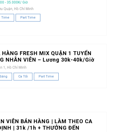
00 - 35.000K/ Giờ
ều Quận, Hồ Chí Minh
l Time
Part Time
 HÀNG FRESH MIX QUẬN 1 TUYỂN
G NHÂN VIÊN – Lương 30k-40k/Giờ
n 1, Hồ Chí Minh
 Sáng
Ca Tối
Part Time
N VIÊN BÁN HÀNG | LÀM THEO CA
ĐỊNH | 31k /1h + THƯỞNG ĐẾN