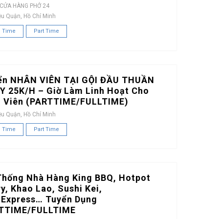
 CỬA HÀNG PHỞ 24
ều Quận, Hồ Chí Minh
l Time
Part Time
ển NHÂN VIÊN TẠI GỘI ĐẦU THUẦN
Y 25K/H – Giờ Làm Linh Hoạt Cho
h Viên (PARTTIME/FULLTIME)
ều Quận, Hồ Chí Minh
l Time
Part Time
Thống Nhà Hàng King BBQ, Hotpot
y, Khao Lao, Sushi Kei,
iExpress… Tuyển Dụng
TTIME/FULLTIME