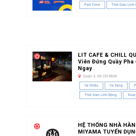
Part Time
Thời Gian Linh
LIT CAFE & CHILL Q
Viên Đứng Quầy Pha 
Ngay
Quận 3, Hồ Chí Minh
Ca Chiều
Ca Sáng
P
Thời Gian Linh Động
Xoay
HỆ THỐNG NHÀ HÀN
MIYAMA TUYỂN DỤN