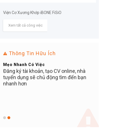
Viện Cơ Xương Khớp iBONE FiSiO
Xem tất cả công việc
Thông Tin Hữu Ích
Mẹo Nhanh Có Việc
Bạn Ơi Chú Ý
Đăng ký tài khoản, tạo CV online, nhà
Tuyển dụng tại 
tuyển dụng sẽ chủ động tìm đến bạn
MIỄN PHÍ cho ứn
C
nhanh hơn
nào thu tiền 10
khuyến cáo các 
N
tuyệt đối KHÔ
ữ
TIỀN NÀO, bất kể
vị trí, hay phí ph