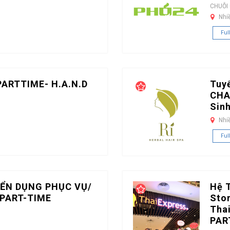
CHUỖI
Nhi
Ful
PARTTIME- H.A.N.D
Tuy
CHA
Sin
Nhi
Ful
ỂN DỤNG PHỤC VỤ/
Hệ 
PART-TIME
Stor
Tha
PAR