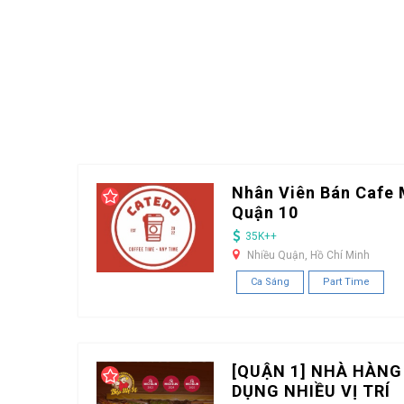
Nhân Viên Bán Cafe 
Quận 10
35K++
Nhiều Quận, Hồ Chí Minh
Ca Sáng
Part Time
[QUẬN 1] NHÀ HÀNG
DỤNG NHIỀU VỊ TRÍ