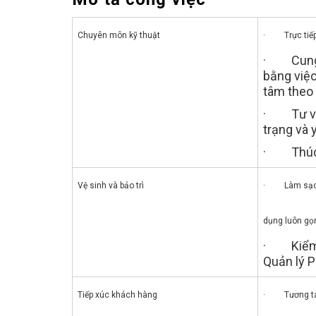
Chuyên môn kỹ thuật
· Trực tiếp
· Cung c
bằng việc
tâm theo
· Tư vấn 
trạng và 
· Thúc đ
Mẹo Nhanh Có Việc
Đăng ký tài khoản, t
Vệ sinh và bảo trì
· Làm sạch và
tuyển dụng sẽ chủ 
nhanh hơn
dụng luôn gọn
· Kiểm tr
Quản lý 
Tiếp xúc khách hàng
· Tương tác 