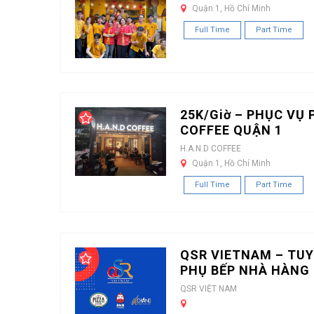
Quận 1, Hồ Chí Minh
Full Time
Part Time
25K/Giờ – PHỤC VỤ 
COFFEE QUẬN 1
H.A.N.D COFFEE
Quận 1, Hồ Chí Minh
Full Time
Part Time
QSR VIETNAM – TUY
PHỤ BẾP NHÀ HÀNG 
QSR VIỆT NAM