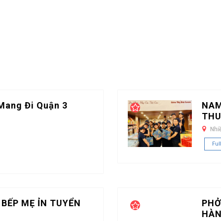
Mang Đi Quận 3
NAM
THU
Nhi
Ful
 BẾP MẸ ỈN TUYỂN
PHỞ
HÀN