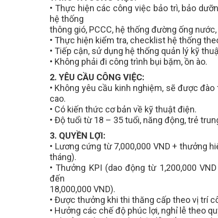
•
Thực hiện các công việc bảo trì, bảo dưỡ
hệ thống
thông gió, PCCC, hệ thống đường ống nước,
•
Thực hiện kiểm tra, checklist hệ thống the
•
Tiếp cận, sử dụng hệ thống quản lý kỹ thu
•
Không phải đi công trình bụi bặm, ồn ào.
2. YÊU CẦU CÔNG VIỆC:
•
Không yêu cầu kinh nghiệm, sẽ được đào 
cao.
•
Có kiến thức cơ bản về kỹ thuật điện.
•
Độ tuổi từ 18 – 35 tuổi, năng động, trẻ trun
3. QUYỀN LỢI:
•
Lương cứng từ
7,000,000 VND
+ thưởng hi
tháng).
•
Thưởng KPI (dao động từ 1,200,000 VND
đến
18,000,000 VND).
•
Được thưởng khi thi thăng cấp theo vị trí c
•
Hưởng các chế độ phúc lợi, nghỉ lễ theo 