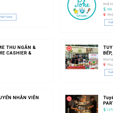
NHÀ H
35k 
Nhi
Part Time
Ful
ME THU NGÂN &
TUY
ME CASHIER &
BẾP
Nhà h
Phú
Ful
UYỂN NHÂN VIÊN
Tuy
PAR
12T