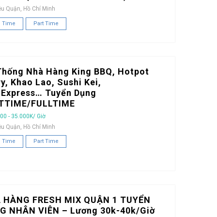
ều Quận, Hồ Chí Minh
l Time
Part Time
Thống Nhà Hàng King BBQ, Hotpot
y, Khao Lao, Sushi Kei,
iExpress… Tuyển Dụng
TTIME/FULLTIME
00 - 35.000K/ Giờ
ều Quận, Hồ Chí Minh
l Time
Part Time
 HÀNG FRESH MIX QUẬN 1 TUYỂN
G NHÂN VIÊN – Lương 30k-40k/Giờ