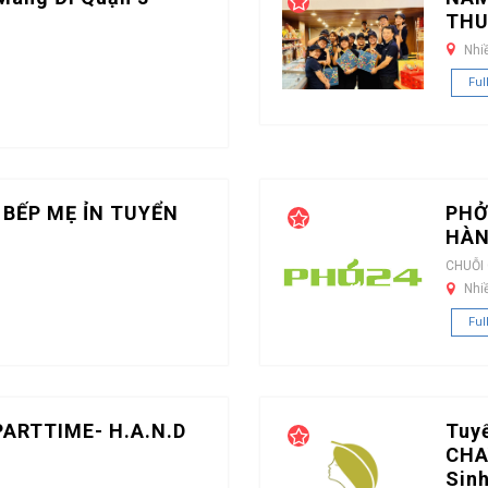
THU
Nhi
Ful
 BẾP MẸ ỈN TUYỂN
PHỞ
HÀN
CHUỖI
Nhi
Ful
PARTTIME- H.A.N.D
Tuy
CHA
Sin