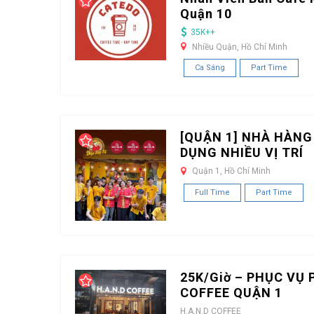
Quận 10
35K++
Nhiều Quận, Hồ Chí Minh
Ca Sáng
Part Time
[QUẬN 1] NHÀ HÀNG
DỤNG NHIỀU VỊ TRÍ
Quận 1, Hồ Chí Minh
Full Time
Part Time
25K/Giờ – PHỤC VỤ 
COFFEE QUẬN 1
H.A.N.D COFFEE