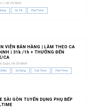
n 1, Hồ Chí Minh
 Sáng
Ca Tối
Part Time
N VIÊN BÁN HÀNG | LÀM THEO CA
ĐỊNH | 31k /1h + THƯỞNG ĐẾN
K/CA
ều Quận, Hồ Chí Minh
Chiều
Ca Sáng
Full Time
Part Time
E SÀI GÒN TUYỂN DỤNG PHỤ BẾP
LTIME