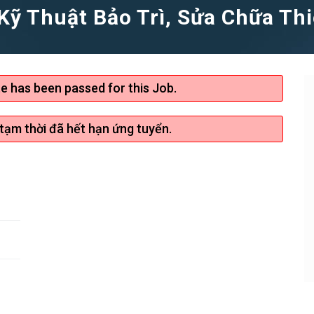
ỹ Thuật Bảo Trì, Sửa Chữa Thi
te has been passed for this Job.
 tạm thời đã hết hạn ứng tuyển.
Bạn Ơi Chú Ý
ạo CV online, nhà
Tuyển dụng tại RAOVIEC là hoàn toàn
động tìm đến bạn
MIỄN PHÍ cho ứng viên, vì vậy công ty
nào thu tiền 100% là lừa đảo. RAOVIE
khuyến cáo các bạn khi ứng tuyển
tuyệt đối KHÔNG NỘP BẤT KỲ KHOẢ
TIỀN NÀO, bất kể là tiền đồng phục, gi
vị trí, hay phí phỏng vấn...