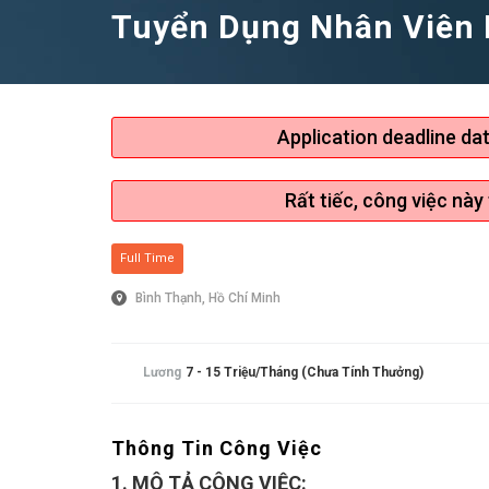
Tuyển Dụng Nhân Viên K
Application deadline da
Rất tiếc, công việc này
Mẹo Nhanh Có Việc
Đăng ký tài khoản, t
tuyển dụng sẽ chủ 
Full Time
nhanh hơn
Bình Thạnh, Hồ Chí Minh
Lương
7 - 15 Triệu/tháng (Chưa Tính Thưởng)
Thông Tin Công Việc
1. MÔ TẢ CÔNG VIỆC: