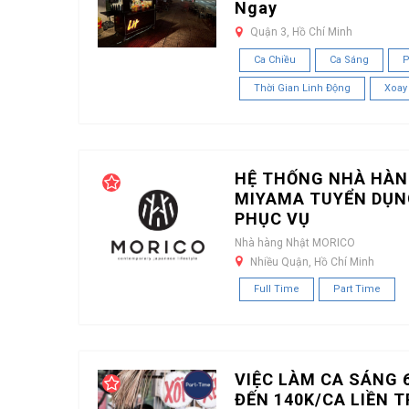
Ngay
Quận 3, Hồ Chí Minh
Ca Chiều
Ca Sáng
P
Thời Gian Linh Động
Xoay
HỆ THỐNG NHÀ HÀN
MIYAMA TUYỂN DỤN
PHỤC VỤ
Nhà hàng Nhật MORICO
Nhiều Quận, Hồ Chí Minh
Full Time
Part Time
VIỆC LÀM CA SÁNG 6
ĐẾN 140K/CA LIỀN 