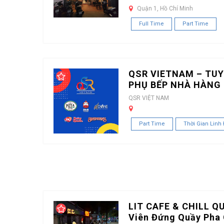
Quận 1, Hồ Chí Minh
Full Time
Part Time
QSR VIETNAM – TUY
PHỤ BẾP NHÀ HÀNG 
QSR VIỆT NAM
Part Time
Thời Gian Linh
LIT CAFE & CHILL Q
Viên Đứng Quầy Pha 