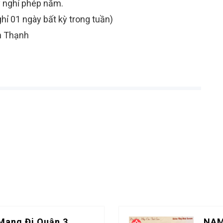
y nghỉ phép năm.
hỉ 01 ngày bất kỳ trong tuần)
h Thạnh
Mang Đi Quận 3
NAM