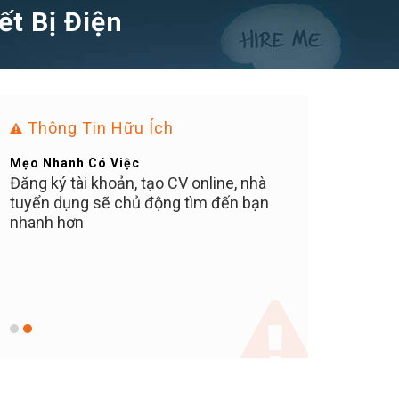
ết Bị Điện
Thông Tin Hữu Ích
Mẹo Nhanh Có Việc
Bạn Ơi Chú Ý
Đăng ký tài khoản, tạo CV online, nhà
Tuyển dụng tại 
tuyển dụng sẽ chủ động tìm đến bạn
MIỄN PHÍ cho ứn
C
nhanh hơn
nào thu tiền 10
khuyến cáo các 
N
tuyệt đối KHÔ
ữ
TIỀN NÀO, bất kể
vị trí, hay phí ph