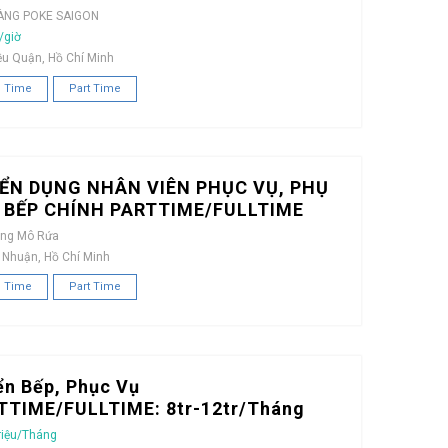
ÀNG POKE SAIGON
/giờ
ều Quận, Hồ Chí Minh
l Time
Part Time
ỂN DỤNG NHÂN VIÊN PHỤC VỤ, PHỤ
, BẾP CHÍNH PARTTIME/FULLTIME
àng Mô Rứa
 Nhuận, Hồ Chí Minh
l Time
Part Time
ển Bếp, Phục Vụ
TTIME/FULLTIME: 8tr-12tr/Tháng
riệu/Tháng