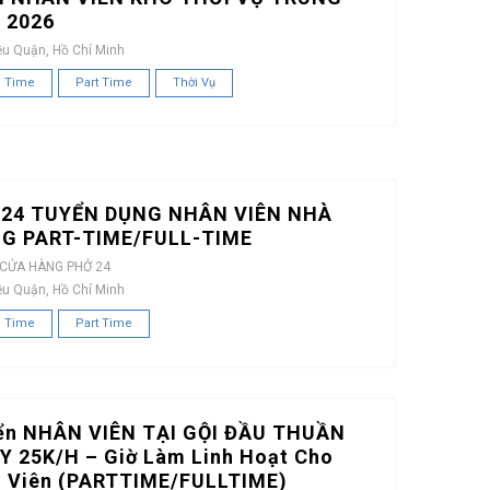
 2026
ều Quận, Hồ Chí Minh
l Time
Part Time
Thời Vụ
24 TUYỂN DỤNG NHÂN VIÊN NHÀ
G PART-TIME/FULL-TIME
 CỬA HÀNG PHỞ 24
ều Quận, Hồ Chí Minh
l Time
Part Time
ển NHÂN VIÊN TẠI GỘI ĐẦU THUẦN
Y 25K/H – Giờ Làm Linh Hoạt Cho
h Viên (PARTTIME/FULLTIME)