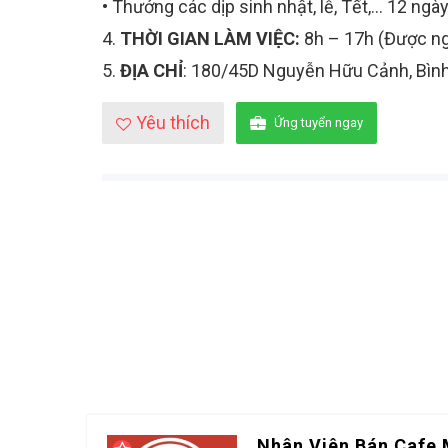
•
Thưởng các dịp sinh nhật, lễ, Tết,… 12 ngà
4.
THỜI GIAN LÀM VIỆC:
8h – 17h (Được ng
5.
ĐỊA CHỈ
: 180/45D Nguyễn Hữu Cảnh, Bìn
Yêu thích
Ứng tuyển ngay
Nhân Viên Bán Cafe 