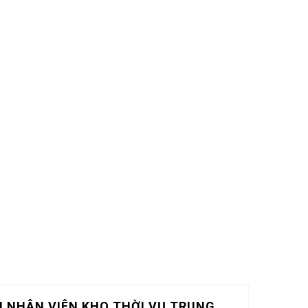
 NHÂN VIÊN KHO THỜI VỤ TRUNG