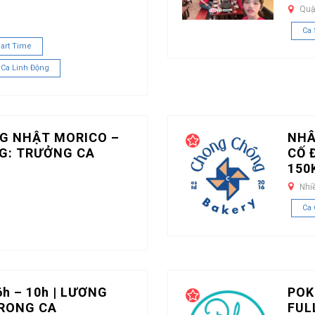
Quậ
Ca
art Time
 Ca Linh Động
G NHẬT MORICO –
NHÂ
G: TRƯỞNG CA
CỐ 
150
Nhi
Ca 
h – 10h | LƯƠNG
POK
TRONG CA
FUL