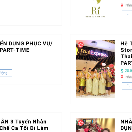
Nhi
Ful
ỂN DỤNG PHỤC VỤ/
Hệ 
PART-TIME
Stor
Tha
PAR
28.0
 Động
Nhi
Ful
UẬN 3 Tuyển Nhân
NHÀ
Chế Ca Tối Đi Làm
DỤN