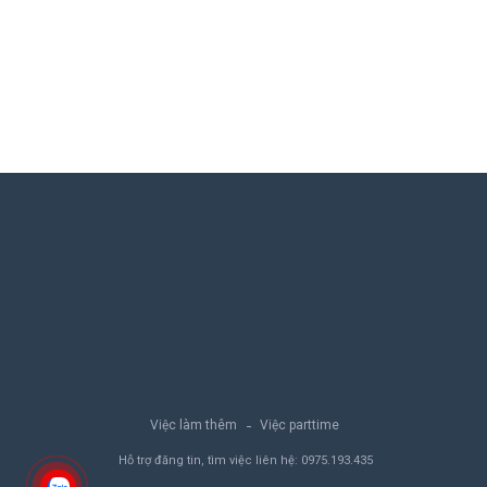
Việc làm thêm
Việc parttime
Hỗ trợ đăng tin, tìm việc liên hệ:
0975.193.435