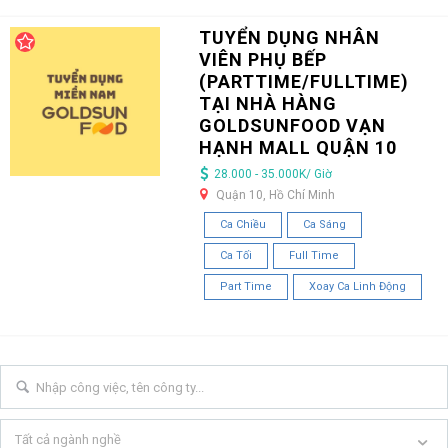
TUYỂN DỤNG NHÂN
VIÊN PHỤ BẾP
(PARTTIME/FULLTIME)
TẠI NHÀ HÀNG
GOLDSUNFOOD VẠN
HẠNH MALL QUẬN 10
28.000 - 35.000K/ Giờ
Quận 10, Hồ Chí Minh
Ca Chiều
Ca Sáng
Ca Tối
Full Time
Part Time
Xoay Ca Linh Động
Tất cả ngành nghề