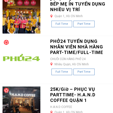
BẾP MẸ ỈN TUYỂN DỤNG
NHIỀU VỊ TRÍ
Quận 1, Hồ Chí Minh
Full Time
Part Time
PHỞ24 TUYỂN DỤNG
NHÂN VIÊN NHÀ HÀNG
PART-TIME/FULL-TIME
CHUỖI CỬA HÀNG PHỞ 24
Nhiều Quận, Hồ Chí Minh
Full Time
Part Time
25K/Giờ – PHỤC VỤ
PARTTIME- H.A.N.D
COFFEE QUẬN 1
H.A.N.D COFFEE
Quận 1, Hồ Chí Minh