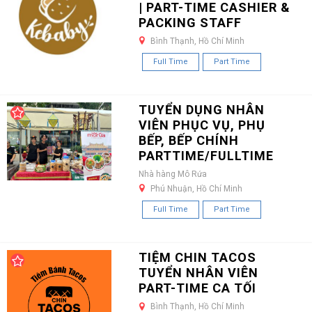
| PART-TIME CASHIER &
PACKING STAFF
Bình Thạnh, Hồ Chí Minh
Full Time
Part Time
TUYỂN DỤNG NHÂN
VIÊN PHỤC VỤ, PHỤ
BẾP, BẾP CHÍNH
PARTTIME/FULLTIME
Nhà hàng Mô Rứa
Phú Nhuận, Hồ Chí Minh
Full Time
Part Time
TIỆM CHIN TACOS
TUYỂN NHÂN VIÊN
PART-TIME CA TỐI
Bình Thạnh, Hồ Chí Minh