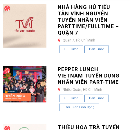
NHÀ HÀNG HỦ TIẾU
TÂN VĨNH NGUYÊN
TUYỂN NHÂN VIÊN
PARTTIME/FULLTIME –
QUẬN 7
Quận 7, Hồ Chí Minh
Full Time
Part Time
PEPPER LUNCH
VIETNAM TUYỂN DỤNG
NHÂN VIÊN PART-TIME
Nhiều Quận, Hồ Chí Minh
Full Time
Part Time
Thời Gian Linh Động
THIỀU HOA TRÀ TUYỂN