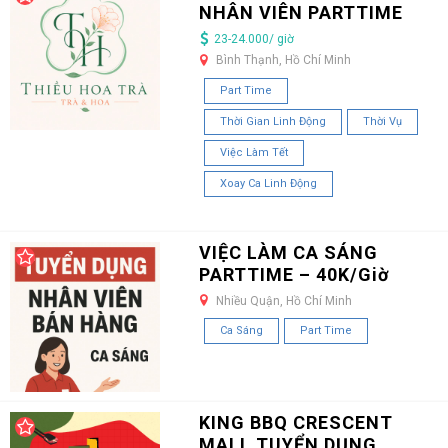
NHÂN VIÊN PARTTIME
23-24.000/ giờ
Bình Thạnh, Hồ Chí Minh
Part Time
Thời Gian Linh Động
Thời Vụ
Việc Làm Tết
Xoay Ca Linh Động
VIỆC LÀM CA SÁNG
PARTTIME – 40K/Giờ
Nhiều Quận, Hồ Chí Minh
Ca Sáng
Part Time
KING BBQ CRESCENT
MALL TUYỂN DỤNG