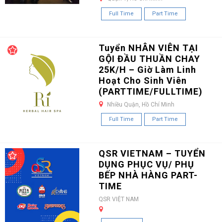
Full Time
Part Time
Tuyển NHÂN VIÊN TẠI
GỘI ĐẦU THUẦN CHAY
25K/H – Giờ Làm Linh
Hoạt Cho Sinh Viên
(PARTTIME/FULLTIME)
Nhiều Quận, Hồ Chí Minh
Full Time
Part Time
QSR VIETNAM – TUYỂN
DỤNG PHỤC VỤ/ PHỤ
BẾP NHÀ HÀNG PART-
TIME
QSR VIỆT NAM