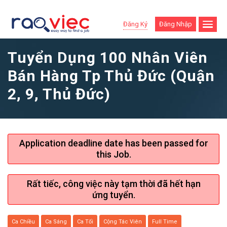
Đăng Ký
Đăng Nhập
Tuyển Dụng 100 Nhân Viên
Bán Hàng Tp Thủ Đức (Quận
2, 9, Thủ Đức)
Application deadline date has been passed for
this Job.
Rất tiếc, công việc này tạm thời đã hết hạn
ứng tuyển.
Ca Chiều
Ca Sáng
Ca Tối
Cộng Tác Viên
Full Time