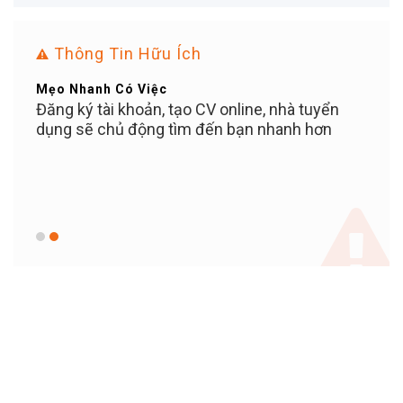
Thông Tin Hữu Ích
Mẹo Nhanh Có Việc
Bạn Ơ
ỄN
Đăng ký tài khoản, tạo CV online, nhà tuyển
Tuyể
iền
dụng sẽ chủ động tìm đến bạn nhanh hơn
PHÍ c
c bạn
100%
 KỲ
khi 
c,
KHOẢ
giữ v