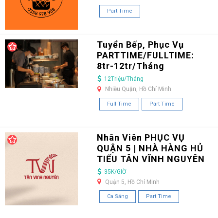
Part Time
Tuyển Bếp, Phục Vụ
PARTTIME/FULLTIME:
8tr-12tr/Tháng
12Triệu/Tháng
Nhiều Quận, Hồ Chí Minh
Full Time
Part Time
Nhân Viên PHỤC VỤ
QUẬN 5 | NHÀ HÀNG HỦ
TIẾU TÂN VĨNH NGUYÊN
35K/GIỜ
Quận 5, Hồ Chí Minh
Ca Sáng
Part Time