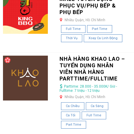
PHỤC VỤ/PHỤ BẾP &
PHỤ BẾP
Nhiều Quận, Hồ Chí Minh
Full Time
Part Time
Thời Vụ
Xoay Ca Linh Động
NHÀ HÀNG KHAO LAO –
TUYỂN DỤNG NHÂN
VIÊN NHÀ HÀNG
PARTTIME/FULLTIME
Parttime: 28.000 - 35.000K/ Giờ -
Fulltime: 7 triệu - 12 triệu
Nhiều Quận, Hồ Chí Minh
Ca Chiều
Ca Sáng
Ca Tối
Full Time
Part Time