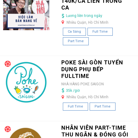
140K/CA LIỀN TRONG
CA
Lương liền trong ngày
Nhiều Quận, Hồ Chí Minh
Ca Sáng
Full Time
Part Time
POKE SÀI GÒN TUYỂN
DỤNG PHỤ BẾP
FULLTIME
NHÀ HÀNG POKE SAIGON
35k /giờ
Nhiều Quận, Hồ Chí Minh
Full Time
Part Time
NHÂN VIÊN PART-TIME
THU NGÂN & ĐÓNG GÓI