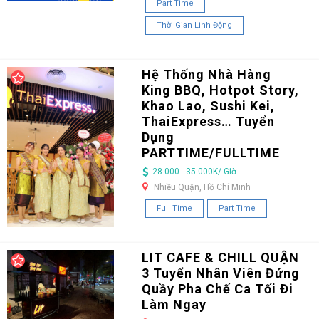
Part Time
Thời Gian Linh Động
Hệ Thống Nhà Hàng
King BBQ, Hotpot Story,
Khao Lao, Sushi Kei,
ThaiExpress… Tuyển
Dụng
PARTTIME/FULLTIME
28.000 - 35.000K/ Giờ
Nhiều Quận, Hồ Chí Minh
Full Time
Part Time
LIT CAFE & CHILL QUẬN
3 Tuyển Nhân Viên Đứng
Quầy Pha Chế Ca Tối Đi
Làm Ngay