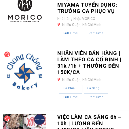
MIYAMA TUYỂN DỤNG:
TRƯỞNG CA PHỤC VỤ
Nhà hàng Nhật MORICO
Nhiều Quận, Hồ Chí Minh
Full Time
Part Time
NHÂN VIÊN BÁN HÀNG |
LÀM THEO CA CỐ ĐỊNH |
31k /1h + THƯỞNG ĐẾN
150K/CA
Nhiều Quận, Hồ Chí Minh
Ca Chiều
Ca Sáng
Full Time
Part Time
VIỆC LÀM CA SÁNG 6h –
10h | LƯƠNG ĐẾN