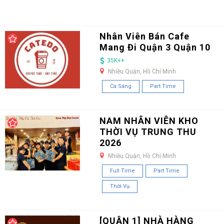
Nhân Viên Bán Cafe
Mang Đi Quận 3 Quận 10
35K++
Nhiều Quận, Hồ Chí Minh
Ca Sáng
Part Time
NAM NHÂN VIÊN KHO
THỜI VỤ TRUNG THU
2026
Nhiều Quận, Hồ Chí Minh
Full Time
Part Time
Thời Vụ
[QUẬN 1] NHÀ HÀNG