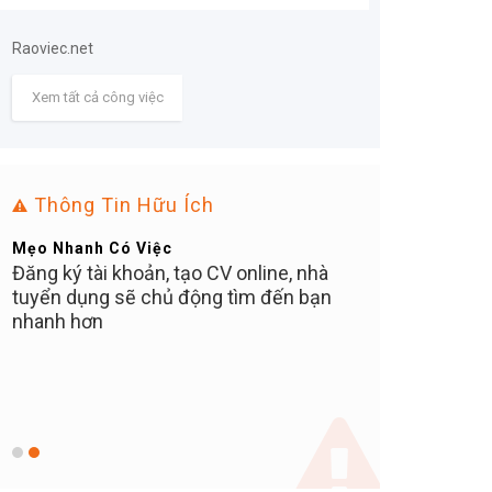
Raoviec.net
Xem tất cả công việc
Thông Tin Hữu Ích
Mẹo Nhanh Có Việc
Bạn Ơi Chú Ý
Đăng ký tài khoản, tạo CV online, nhà
Tuyển dụng tại 
tuyển dụng sẽ chủ động tìm đến bạn
MIỄN PHÍ cho ứn
C
nhanh hơn
nào thu tiền 10
khuyến cáo các 
N
tuyệt đối KHÔ
ữ
TIỀN NÀO, bất kể
vị trí, hay phí ph