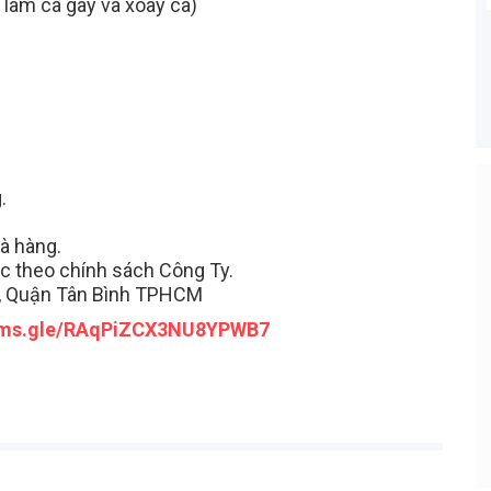
ể làm ca gãy và xoay ca)
.
à hàng.
Bạn Ơi Chú Ý
ệc theo chính sách Công Ty.
ạo CV online, nhà
Tuyển dụng tại RAOVIEC là hoàn toàn
, Quận Tân Bình TPHCM
động tìm đến bạn
MIỄN PHÍ cho ứng viên, vì vậy công ty
nào thu tiền 100% là lừa đảo. RAOVIE
orms.gle/RAqPiZCX3NU8YPWB7
khuyến cáo các bạn khi ứng tuyển
tuyệt đối KHÔNG NỘP BẤT KỲ KHOẢ
TIỀN NÀO, bất kể là tiền đồng phục, gi
vị trí, hay phí phỏng vấn...