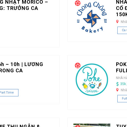
G NHẬT MORICO –
NHÂ
G: TRƯỞNG CA
CỐ 
150
Nhi
Ca 
h – 10h | LƯƠNG
POK
TRONG CA
FUL
NHÀ H
35k 
Nhi
Part Time
Ful
ME THU NGÂN &
TUY