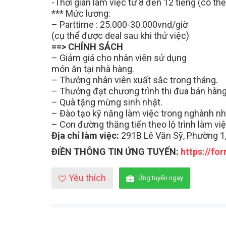
-Thời gian làm việc từ 8 đến 12 tiếng (có th
*** Mức lương:
– Parttime : 25.000-30.000vnd/giờ
(cụ thể được deal sau khi thử việc)
==> CHÍNH SÁCH
– Giảm giá cho nhân viên sử dụng
món ăn tại nhà hàng.
– Thưởng nhân viên xuất sắc trong tháng.
– Thưởng đạt chương trình thi đua bán hàng
– Quà tặng mừng sinh nhật.
– Đào tạo kỹ năng làm việc trong nghành nh
Mẹo Nhanh Có Việc
– Con đường thăng tiến theo lộ trình làm vi
Đăng ký tài khoản, t
Địa chỉ làm việc:
291B Lê Văn Sỹ, Phường 1
tuyển dụng sẽ chủ 
nhanh hơn
ĐIỀN THÔNG TIN ỨNG TUYỂN:
https://f
Yêu thích
Ứng tuyển ngay