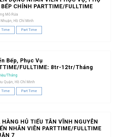
, BẾP CHÍNH PARTTIME/FULLTIME
àng Mô Rứa
 Nhuận, Hồ Chí Minh
l Time
Part Time
ển Bếp, Phục Vụ
TTIME/FULLTIME: 8tr-12tr/Tháng
riệu/Tháng
ều Quận, Hồ Chí Minh
l Time
Part Time
 HÀNG HỦ TIẾU TÂN VĨNH NGUYÊN
ỂN NHÂN VIÊN PARTTIME/FULLTIME
UẬN 7