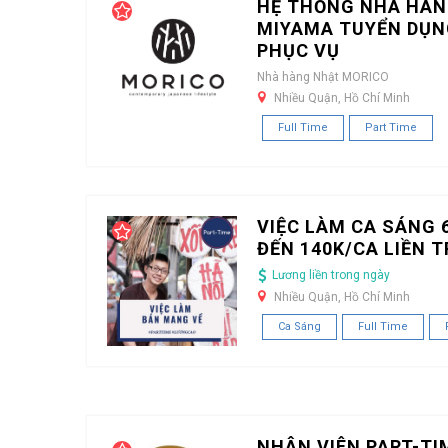
HỆ THỐNG NHÀ HÀN
MIYAMA TUYỂN DỤN
PHỤC VỤ
Nhà hàng Nhật MORICO
Nhiều Quận, Hồ Chí Minh
Full Time
Part Time
VIỆC LÀM CA SÁNG 6
ĐẾN 140K/CA LIỀN 
Lương liền trong ngày
Nhiều Quận, Hồ Chí Minh
Ca Sáng
Full Time
NHÂN VIÊN PART-TI