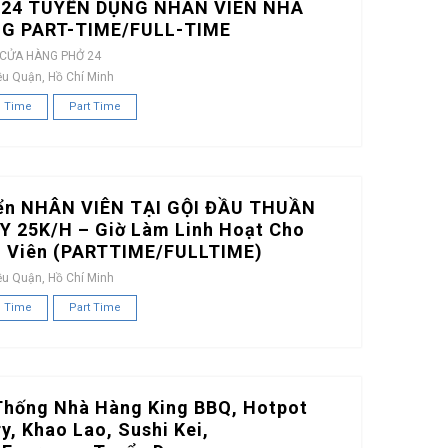
24 TUYỂN DỤNG NHÂN VIÊN NHÀ
G PART-TIME/FULL-TIME
 CỬA HÀNG PHỞ 24
ều Quận, Hồ Chí Minh
l Time
Part Time
ển NHÂN VIÊN TẠI GỘI ĐẦU THUẦN
Y 25K/H – Giờ Làm Linh Hoạt Cho
h Viên (PARTTIME/FULLTIME)
ều Quận, Hồ Chí Minh
l Time
Part Time
Thống Nhà Hàng King BBQ, Hotpot
y, Khao Lao, Sushi Kei,