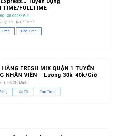
iExpress… Tuyển Dụng
TTIME/FULLTIME
00 - 35.000K/ Giờ
ều Quận, Hồ Chí Minh
l Time
Part Time
 HÀNG FRESH MIX QUẬN 1 TUYỂN
G NHÂN VIÊN – Lương 30k-40k/Giờ
n 1, Hồ Chí Minh
 Sáng
Ca Tối
Part Time