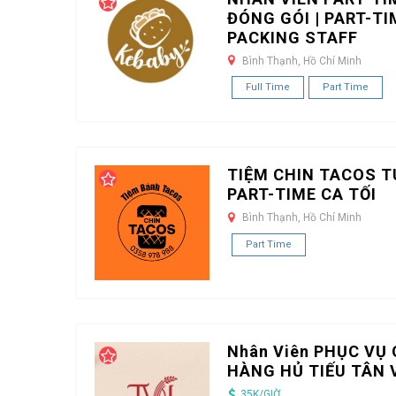
ĐÓNG GÓI | PART-TI
PACKING STAFF
Bình Thạnh, Hồ Chí Minh
Full Time
Part Time
TIỆM CHIN TACOS T
PART-TIME CA TỐI
Bình Thạnh, Hồ Chí Minh
Part Time
Nhân Viên PHỤC VỤ 
HÀNG HỦ TIẾU TÂN 
35K/GIỜ