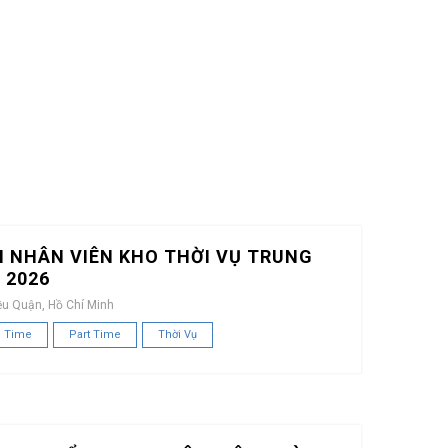
 NHÂN VIÊN KHO THỜI VỤ TRUNG
 2026
ều Quận, Hồ Chí Minh
l Time
Part Time
Thời Vụ