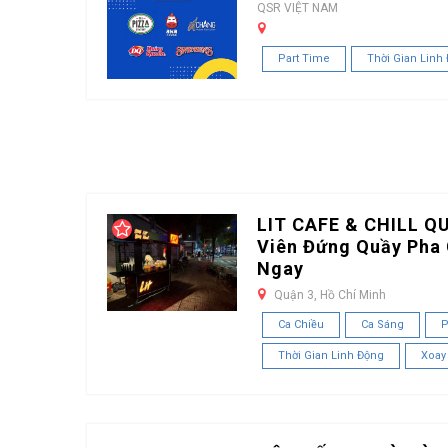
QSR VIỆT NAM
Part Time
Thời Gian Linh
LIT CAFE & CHILL Q
Viên Đứng Quầy Pha 
Ngay
Quận 3, Hồ Chí Minh
Ca Chiều
Ca Sáng
P
Thời Gian Linh Động
Xoay