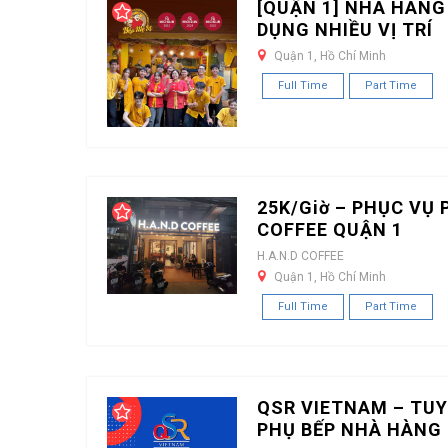
[QUẬN 1] NHÀ HÀNG
DỤNG NHIỀU VỊ TRÍ
Quận 1, Hồ Chí Minh
Full Time
Part Time
25K/Giờ – PHỤC VỤ 
COFFEE QUẬN 1
H.A.N.D COFFEE
Quận 1, Hồ Chí Minh
Full Time
Part Time
QSR VIETNAM – TUY
PHỤ BẾP NHÀ HÀNG 