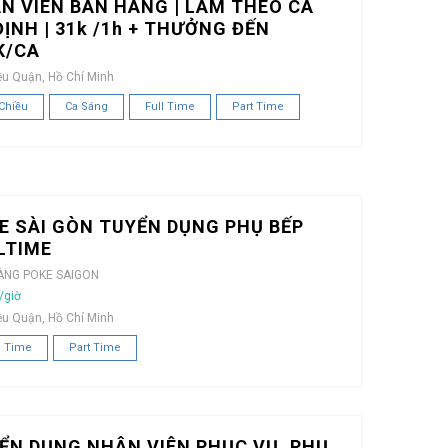
N VIÊN BÁN HÀNG | LÀM THEO CA
ĐỊNH | 31k /1h + THƯỞNG ĐẾN
K/CA
ều Quận, Hồ Chí Minh
Chiều
Ca Sáng
Full Time
Part Time
E SÀI GÒN TUYỂN DỤNG PHỤ BẾP
LTIME
ÀNG POKE SAIGON
/giờ
ều Quận, Hồ Chí Minh
l Time
Part Time
ỂN DỤNG NHÂN VIÊN PHỤC VỤ, PHỤ