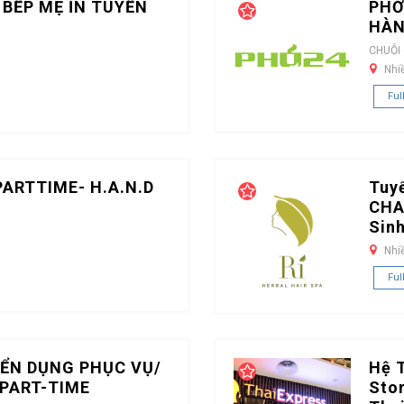
 BẾP MẸ ỈN TUYỂN
PHỞ
HÀN
CHUỖI
Nhi
Ful
PARTTIME- H.A.N.D
Tuy
CHA
Sin
Nhi
Ful
ỂN DỤNG PHỤC VỤ/
Hệ 
PART-TIME
Stor