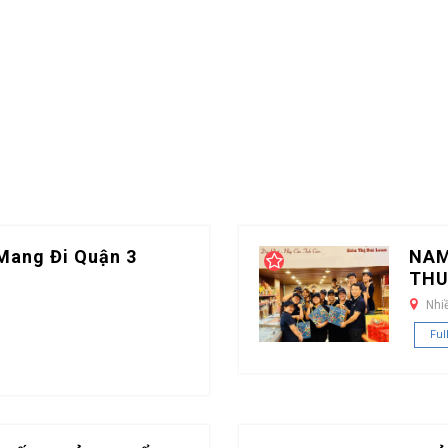
Mang Đi Quận 3
NAM
THU
Nhi
Ful