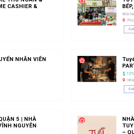
ME CASHIER &
BẾP
Nhà h
Phú
Ful
UYỂN NHÂN VIÊN
Tuy
PAR
12T
Nhi
Ful
QUẬN 5 | NHÀ
NHÀ
VĨNH NGUYÊN
TUY
– Q