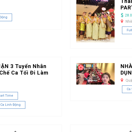
Tha
PAR
28.0
 Động
Nhi
Ful
UẬN 3 Tuyển Nhân
NHÀ
Chế Ca Tối Đi Làm
DỤN
Quậ
Ca
art Time
 Ca Linh Động