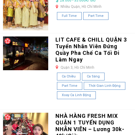
28.000 - 35.000K/ Giờ
Nhiều Quận, Hồ Chí Minh
Full Time
Part Time
LIT CAFE & CHILL QUẬN 3
Tuyển Nhân Viên Đứng
Quầy Pha Chế Ca Tối Đi
Làm Ngay
Quận 3, Hồ Chí Minh
Ca Chiều
Ca Sáng
Part Time
Thời Gian Linh Động
Xoay Ca Linh Động
NHÀ HÀNG FRESH MIX
QUẬN 1 TUYỂN DỤNG
NHÂN VIÊN – Lương 30k-