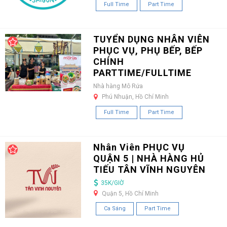
Full Time
Part Time
TUYỂN DỤNG NHÂN VIÊN
PHỤC VỤ, PHỤ BẾP, BẾP
CHÍNH
PARTTIME/FULLTIME
Nhà hàng Mô Rứa
Phú Nhuận, Hồ Chí Minh
Full Time
Part Time
Nhân Viên PHỤC VỤ
QUẬN 5 | NHÀ HÀNG HỦ
TIẾU TÂN VĨNH NGUYÊN
35K/GIỜ
Quận 5, Hồ Chí Minh
Ca Sáng
Part Time