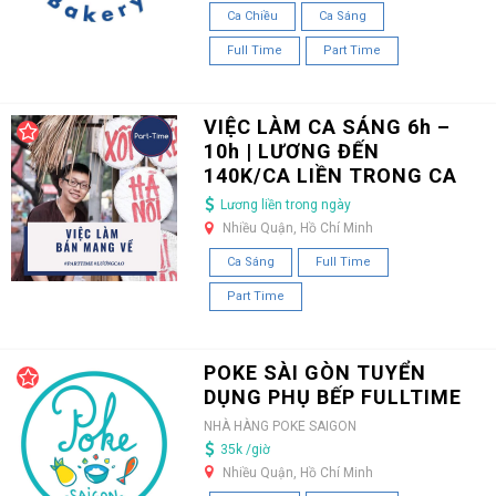
Ca Chiều
Ca Sáng
Full Time
Part Time
VIỆC LÀM CA SÁNG 6h –
10h | LƯƠNG ĐẾN
140K/CA LIỀN TRONG CA
Lương liền trong ngày
Nhiều Quận, Hồ Chí Minh
Ca Sáng
Full Time
Part Time
POKE SÀI GÒN TUYỂN
DỤNG PHỤ BẾP FULLTIME
NHÀ HÀNG POKE SAIGON
35k /giờ
Nhiều Quận, Hồ Chí Minh