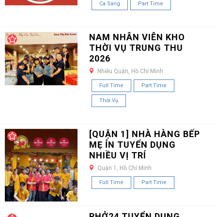
Ca Sáng
Part Time
NAM NHÂN VIÊN KHO
THỜI VỤ TRUNG THU
2026
Nhiều Quận, Hồ Chí Minh
Full Time
Part Time
Thời Vụ
[QUẬN 1] NHÀ HÀNG BẾP
MẸ ỈN TUYỂN DỤNG
NHIỀU VỊ TRÍ
Quận 1, Hồ Chí Minh
Full Time
Part Time
PHỞ24 TUYỂN DỤNG