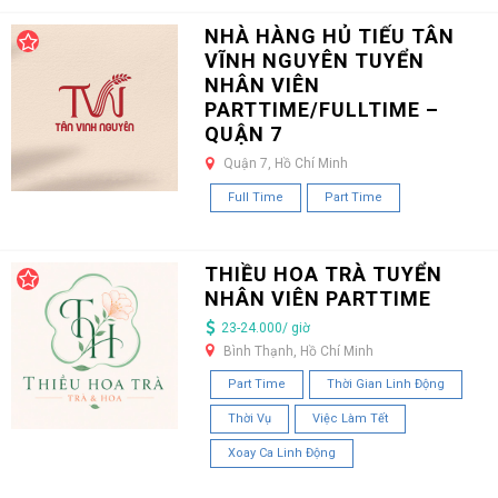
NHÀ HÀNG HỦ TIẾU TÂN
VĨNH NGUYÊN TUYỂN
NHÂN VIÊN
PARTTIME/FULLTIME –
QUẬN 7
Quận 7, Hồ Chí Minh
Full Time
Part Time
THIỀU HOA TRÀ TUYỂN
NHÂN VIÊN PARTTIME
23-24.000/ giờ
Bình Thạnh, Hồ Chí Minh
Part Time
Thời Gian Linh Động
Thời Vụ
Việc Làm Tết
Xoay Ca Linh Động