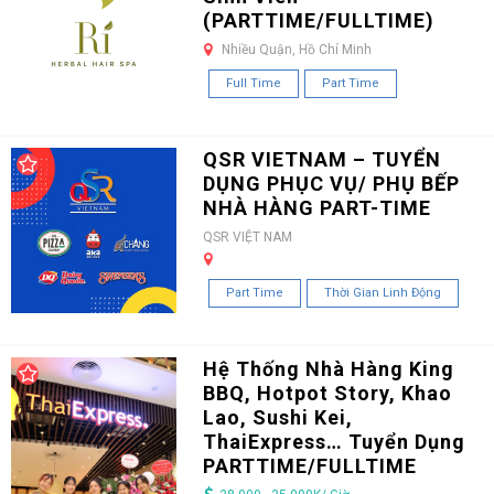
(PARTTIME/FULLTIME)
Nhiều Quận, Hồ Chí Minh
Full Time
Part Time
QSR VIETNAM – TUYỂN
DỤNG PHỤC VỤ/ PHỤ BẾP
NHÀ HÀNG PART-TIME
QSR VIỆT NAM
Part Time
Thời Gian Linh Động
Hệ Thống Nhà Hàng King
BBQ, Hotpot Story, Khao
Lao, Sushi Kei,
ThaiExpress… Tuyển Dụng
PARTTIME/FULLTIME