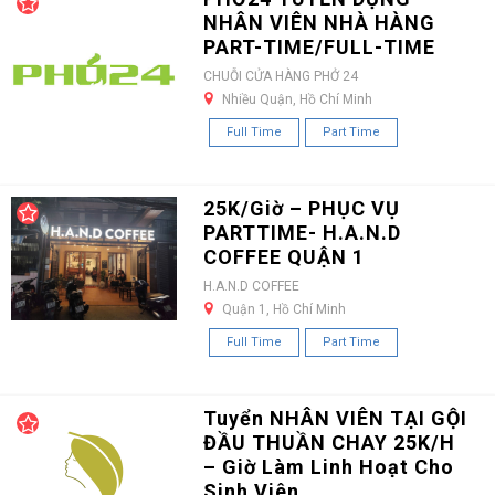
NHÂN VIÊN NHÀ HÀNG
PART-TIME/FULL-TIME
CHUỖI CỬA HÀNG PHỞ 24
Nhiều Quận, Hồ Chí Minh
Full Time
Part Time
25K/Giờ – PHỤC VỤ
PARTTIME- H.A.N.D
COFFEE QUẬN 1
H.A.N.D COFFEE
Quận 1, Hồ Chí Minh
Full Time
Part Time
Tuyển NHÂN VIÊN TẠI GỘI
ĐẦU THUẦN CHAY 25K/H
– Giờ Làm Linh Hoạt Cho
Sinh Viên