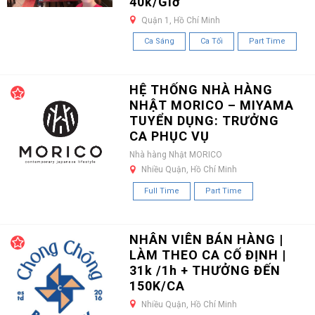
40k/Giờ
Quận 1, Hồ Chí Minh
Ca Sáng
Ca Tối
Part Time
HỆ THỐNG NHÀ HÀNG
NHẬT MORICO – MIYAMA
TUYỂN DỤNG: TRƯỞNG
CA PHỤC VỤ
Nhà hàng Nhật MORICO
Nhiều Quận, Hồ Chí Minh
Full Time
Part Time
NHÂN VIÊN BÁN HÀNG |
LÀM THEO CA CỐ ĐỊNH |
31k /1h + THƯỞNG ĐẾN
150K/CA
Nhiều Quận, Hồ Chí Minh