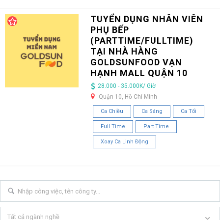
TUYỂN DỤNG NHÂN VIÊN
PHỤ BẾP
(PARTTIME/FULLTIME)
TẠI NHÀ HÀNG
GOLDSUNFOOD VẠN
HẠNH MALL QUẬN 10
28.000 - 35.000K/ Giờ
Quận 10, Hồ Chí Minh
Ca Chiều
Ca Sáng
Ca Tối
Full Time
Part Time
Xoay Ca Linh Động
Tất cả ngành nghề