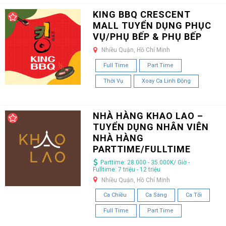
KING BBQ CRESCENT
MALL TUYỂN DỤNG PHỤC
VỤ/PHỤ BẾP & PHỤ BẾP
Nhiều Quận, Hồ Chí Minh
Full Time
Part Time
Thời Vụ
Xoay Ca Linh Động
NHÀ HÀNG KHAO LAO –
TUYỂN DỤNG NHÂN VIÊN
NHÀ HÀNG
PARTTIME/FULLTIME
Parttime: 28.000 - 35.000K/ Giờ -
Fulltime: 7 triệu - 12 triệu
Nhiều Quận, Hồ Chí Minh
Ca Chiều
Ca Sáng
Ca Tối
Full Time
Part Time