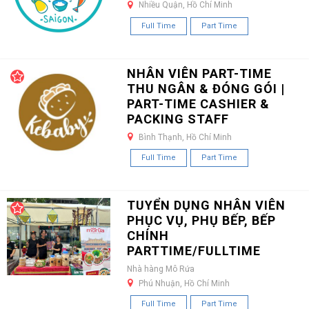
Nhiều Quận, Hồ Chí Minh
Full Time
Part Time
NHÂN VIÊN PART-TIME
THU NGÂN & ĐÓNG GÓI |
PART-TIME CASHIER &
PACKING STAFF
Bình Thạnh, Hồ Chí Minh
Full Time
Part Time
TUYỂN DỤNG NHÂN VIÊN
PHỤC VỤ, PHỤ BẾP, BẾP
CHÍNH
PARTTIME/FULLTIME
Nhà hàng Mô Rứa
Phú Nhuận, Hồ Chí Minh
Full Time
Part Time