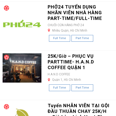
PHỞ24 TUYỂN DỤNG
NHÂN VIÊN NHÀ HÀNG
PART-TIME/FULL-TIME
CHUỖI CỬA HÀNG PHỞ 24
Nhiều Quận, Hồ Chí Minh
Full Time
Part Time
25K/Giờ – PHỤC VỤ
PARTTIME- H.A.N.D
COFFEE QUẬN 1
H.A.N.D COFFEE
Quận 1, Hồ Chí Minh
Full Time
Part Time
Tuyển NHÂN VIÊN TẠI GỘI
ĐẦU THUẦN CHAY 25K/H