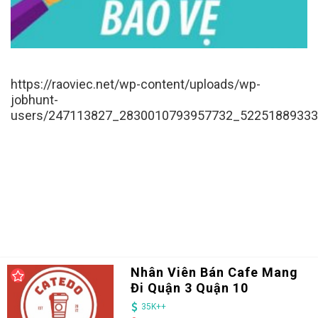
https://raoviec.net/wp-content/uploads/wp-
jobhunt-
users/247113827_2830010793957732_52251889333
Nhân Viên Bán Cafe Mang
Đi Quận 3 Quận 10
35K++