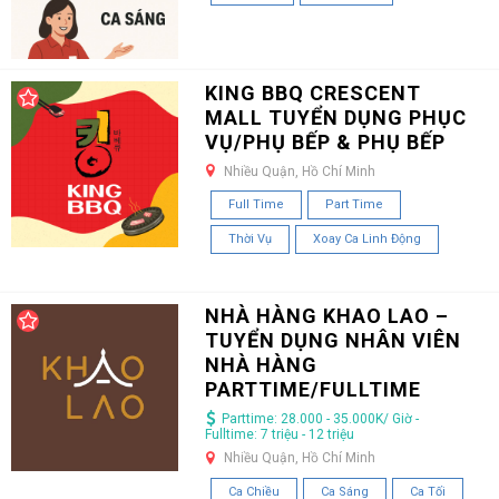
KING BBQ CRESCENT
MALL TUYỂN DỤNG PHỤC
VỤ/PHỤ BẾP & PHỤ BẾP
Nhiều Quận, Hồ Chí Minh
Full Time
Part Time
Thời Vụ
Xoay Ca Linh Động
NHÀ HÀNG KHAO LAO –
TUYỂN DỤNG NHÂN VIÊN
NHÀ HÀNG
PARTTIME/FULLTIME
Parttime: 28.000 - 35.000K/ Giờ -
Fulltime: 7 triệu - 12 triệu
Nhiều Quận, Hồ Chí Minh
Ca Chiều
Ca Sáng
Ca Tối