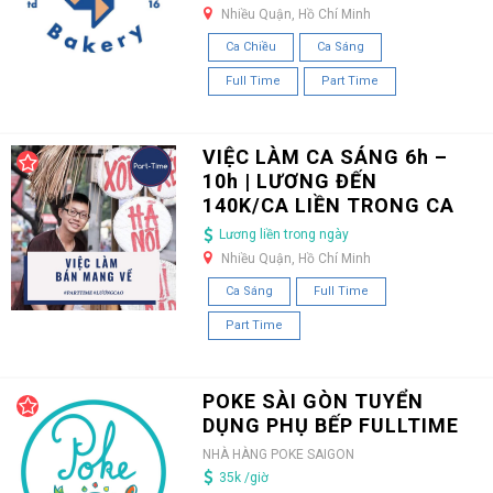
Nhiều Quận, Hồ Chí Minh
Ca Chiều
Ca Sáng
Full Time
Part Time
VIỆC LÀM CA SÁNG 6h –
10h | LƯƠNG ĐẾN
140K/CA LIỀN TRONG CA
Lương liền trong ngày
Nhiều Quận, Hồ Chí Minh
Ca Sáng
Full Time
Part Time
POKE SÀI GÒN TUYỂN
DỤNG PHỤ BẾP FULLTIME
NHÀ HÀNG POKE SAIGON
35k /giờ