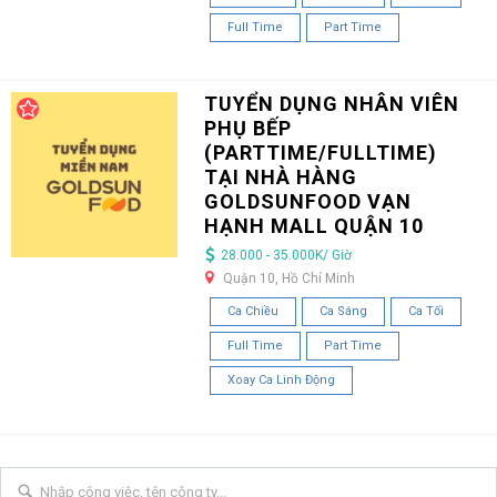
Full Time
Part Time
TUYỂN DỤNG NHÂN VIÊN
PHỤ BẾP
(PARTTIME/FULLTIME)
TẠI NHÀ HÀNG
GOLDSUNFOOD VẠN
HẠNH MALL QUẬN 10
28.000 - 35.000K/ Giờ
Quận 10, Hồ Chí Minh
Ca Chiều
Ca Sáng
Ca Tối
Full Time
Part Time
Xoay Ca Linh Động