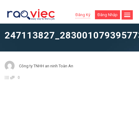
Đăng Ký
Đăng Nhập
247113827_28300107939577
Công ty TNHH an ninh Toàn An
0