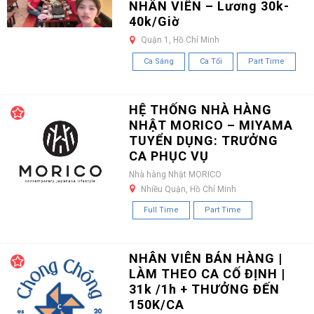
NHÂN VIÊN – Lương 30k-
40k/Giờ
Quận 1, Hồ Chí Minh
Ca Sáng
Ca Tối
Part Time
HỆ THỐNG NHÀ HÀNG
NHẬT MORICO – MIYAMA
TUYỂN DỤNG: TRƯỞNG
CA PHỤC VỤ
Nhà hàng Nhật MORICO
Nhiều Quận, Hồ Chí Minh
Full Time
Part Time
NHÂN VIÊN BÁN HÀNG |
LÀM THEO CA CỐ ĐỊNH |
31k /1h + THƯỞNG ĐẾN
150K/CA