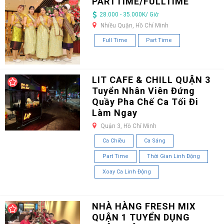
PARTTIME/FULLTIME
28.000 - 35.000K/ Giờ
Nhiều Quận, Hồ Chí Minh
Full Time
Part Time
LIT CAFE & CHILL QUẬN 3
Tuyển Nhân Viên Đứng
Quầy Pha Chế Ca Tối Đi
Làm Ngay
Quận 3, Hồ Chí Minh
Ca Chiều
Ca Sáng
Part Time
Thời Gian Linh Động
Xoay Ca Linh Động
NHÀ HÀNG FRESH MIX
QUẬN 1 TUYỂN DỤNG