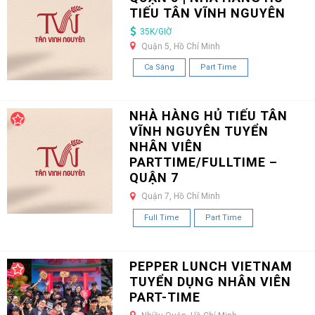
TIẾU TÂN VĨNH NGUYÊN
35K/GIỜ
Quận 5, Hồ Chí Minh
Ca Sáng
Part Time
NHÀ HÀNG HỦ TIẾU TÂN
VĨNH NGUYÊN TUYỂN
NHÂN VIÊN
PARTTIME/FULLTIME –
QUẬN 7
Quận 7, Hồ Chí Minh
Full Time
Part Time
PEPPER LUNCH VIETNAM
TUYỂN DỤNG NHÂN VIÊN
PART-TIME