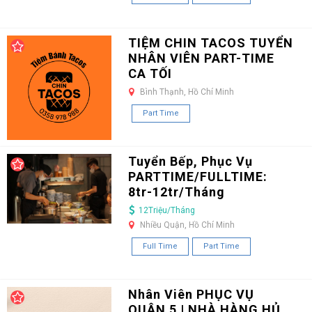
TIỆM CHIN TACOS TUYỂN
NHÂN VIÊN PART-TIME
CA TỐI
Bình Thạnh, Hồ Chí Minh
Part Time
Tuyển Bếp, Phục Vụ
PARTTIME/FULLTIME:
8tr-12tr/Tháng
12Triệu/Tháng
Nhiều Quận, Hồ Chí Minh
Full Time
Part Time
Nhân Viên PHỤC VỤ
QUẬN 5 | NHÀ HÀNG HỦ