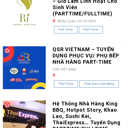
– Giờ Làm Linh Hoạt Cho
Sinh Viên
(PARTTIME/FULLTIME)
Nhiều Quận, Hồ Chí Minh
Full Time
Part Time
QSR VIETNAM – TUYỂN
DỤNG PHỤC VỤ/ PHỤ BẾP
NHÀ HÀNG PART-TIME
QSR VIỆT NAM
Part Time
Thời Gian Linh Động
Hệ Thống Nhà Hàng King
BBQ, Hotpot Story, Khao
Lao, Sushi Kei,
ThaiExpress… Tuyển Dụng