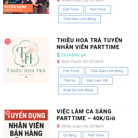
Nhiều Quận, Hồ Chí Minh
Full Time
Part Time
Thời Gian Linh Động
THIỀU HOA TRÀ TUYỂN
NHÂN VIÊN PARTTIME
23-24.000/ giờ
Bình Thạnh, Hồ Chí Minh
Part Time
Thời Gian Linh Động
Thời Vụ
Việc Làm Tết
Xoay Ca Linh Động
VIỆC LÀM CA SÁNG
PARTTIME – 40K/Giờ
Nhiều Quận, Hồ Chí Minh
Ca Sáng
Part Time