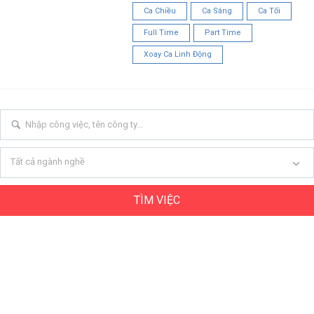
Ca Chiều
Ca Sáng
Ca Tối
Full Time
Part Time
Xoay Ca Linh Động
Tất cả ngành nghề