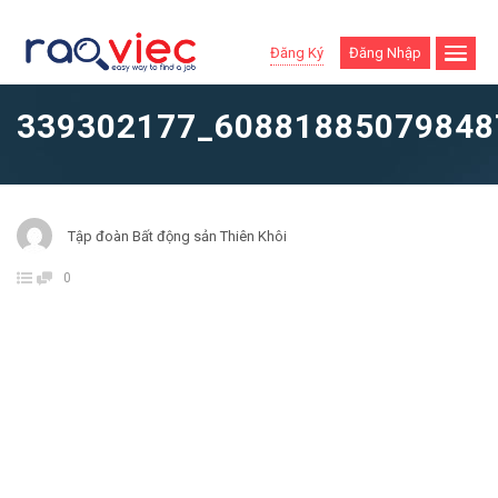
Đăng Ký
Đăng Nhập
339302177_60881885079848
Tập đoàn Bất động sản Thiên Khôi
0