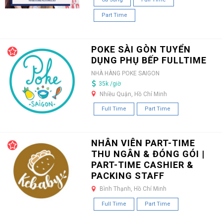
Part Time
POKE SÀI GÒN TUYỂN
DỤNG PHỤ BẾP FULLTIME
NHÀ HÀNG POKE SAIGON
35k /giờ
Nhiều Quận, Hồ Chí Minh
Full Time
Part Time
NHÂN VIÊN PART-TIME
THU NGÂN & ĐÓNG GÓI |
PART-TIME CASHIER &
PACKING STAFF
Bình Thạnh, Hồ Chí Minh
Full Time
Part Time