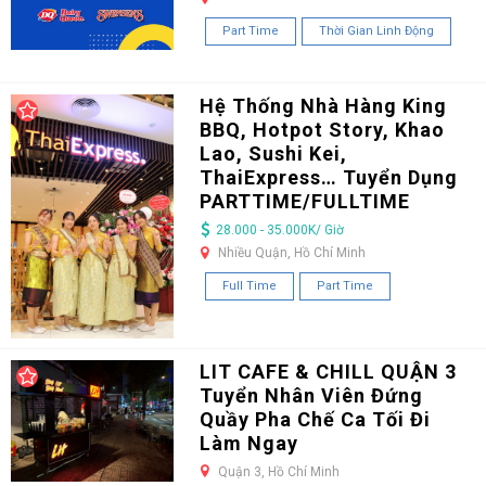
Part Time
Thời Gian Linh Động
Hệ Thống Nhà Hàng King
BBQ, Hotpot Story, Khao
Lao, Sushi Kei,
ThaiExpress… Tuyển Dụng
PARTTIME/FULLTIME
28.000 - 35.000K/ Giờ
Nhiều Quận, Hồ Chí Minh
Full Time
Part Time
LIT CAFE & CHILL QUẬN 3
Tuyển Nhân Viên Đứng
Quầy Pha Chế Ca Tối Đi
Làm Ngay
Quận 3, Hồ Chí Minh