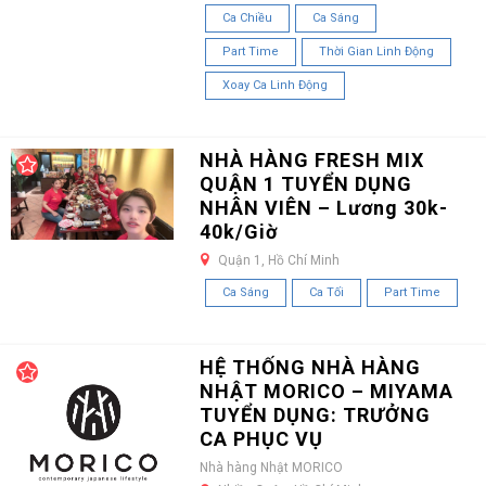
Ca Chiều
Ca Sáng
Part Time
Thời Gian Linh Động
Xoay Ca Linh Động
NHÀ HÀNG FRESH MIX
QUẬN 1 TUYỂN DỤNG
NHÂN VIÊN – Lương 30k-
40k/Giờ
Quận 1, Hồ Chí Minh
Ca Sáng
Ca Tối
Part Time
HỆ THỐNG NHÀ HÀNG
NHẬT MORICO – MIYAMA
TUYỂN DỤNG: TRƯỞNG
CA PHỤC VỤ
Nhà hàng Nhật MORICO