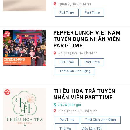
Quận 7, Hồ Chí Minh
Full Time
Part Time
PEPPER LUNCH VIETNAM
TUYỂN DỤNG NHÂN VIÊN
PART-TIME
Nhiều Quận, Hồ Chí Minh
Full Time
Part Time
Thời Gian Linh Động
THIỀU HOA TRÀ TUYỂN
NHÂN VIÊN PARTTIME
23-24.000/ giờ
Bình Thạnh, Hồ Chí Minh
Part Time
Thời Gian Linh Động
Thời Vụ
Việc Làm Tết