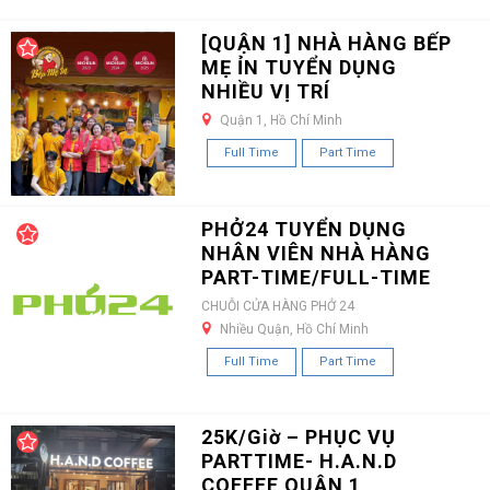
[QUẬN 1] NHÀ HÀNG BẾP
MẸ ỈN TUYỂN DỤNG
NHIỀU VỊ TRÍ
Quận 1, Hồ Chí Minh
Full Time
Part Time
PHỞ24 TUYỂN DỤNG
NHÂN VIÊN NHÀ HÀNG
PART-TIME/FULL-TIME
CHUỖI CỬA HÀNG PHỞ 24
Nhiều Quận, Hồ Chí Minh
Full Time
Part Time
25K/Giờ – PHỤC VỤ
PARTTIME- H.A.N.D
COFFEE QUẬN 1