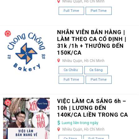
Nhiều Quận, Hồ Chí Minh
Full Time
Part Time
NHÂN VIÊN BÁN HÀNG |
LÀM THEO CA CỐ ĐỊNH |
31k /1h + THƯỞNG ĐẾN
150K/CA
Nhiều Quận, Hồ Chí Minh
Ca Chiều
Ca Sáng
Full Time
Part Time
VIỆC LÀM CA SÁNG 6h –
10h | LƯƠNG ĐẾN
140K/CA LIỀN TRONG CA
Lương liền trong ngày
Nhiều Quận, Hồ Chí Minh
Ca Sáng
Full Time