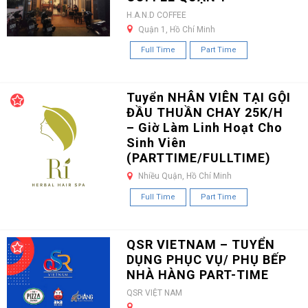
H.A.N.D COFFEE
Quận 1, Hồ Chí Minh
Full Time
Part Time
Tuyển NHÂN VIÊN TẠI GỘI
ĐẦU THUẦN CHAY 25K/H
– Giờ Làm Linh Hoạt Cho
Sinh Viên
(PARTTIME/FULLTIME)
Nhiều Quận, Hồ Chí Minh
Full Time
Part Time
QSR VIETNAM – TUYỂN
DỤNG PHỤC VỤ/ PHỤ BẾP
NHÀ HÀNG PART-TIME
QSR VIỆT NAM