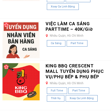
Xoay Ca Linh Động
VIỆC LÀM CA SÁNG
PARTTIME – 40K/Giờ
Nhiều Quận, Hồ Chí Minh
Ca Sáng
Part Time
KING BBQ CRESCENT
MALL TUYỂN DỤNG PHỤC
VỤ/PHỤ BẾP & PHỤ BẾP
Nhiều Quận, Hồ Chí Minh
Full Time
Part Time
Thời Vụ
Xoay Ca Linh Động