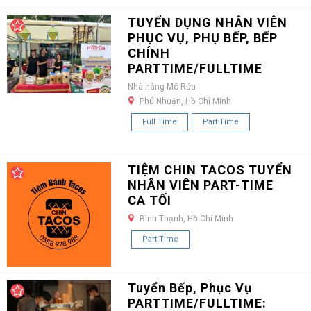
TUYỂN DỤNG NHÂN VIÊN
PHỤC VỤ, PHỤ BẾP, BẾP
CHÍNH
PARTTIME/FULLTIME
Nhà hàng Mô Rứa
Phú Nhuận, Hồ Chí Minh
Full Time
Part Time
TIỆM CHIN TACOS TUYỂN
NHÂN VIÊN PART-TIME
CA TỐI
Bình Thạnh, Hồ Chí Minh
Part Time
Tuyển Bếp, Phục Vụ
PARTTIME/FULLTIME: