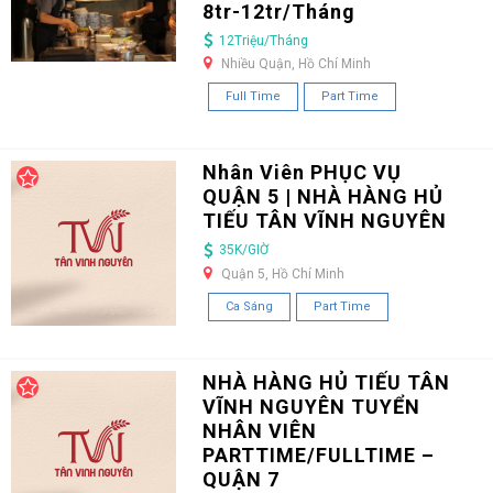
8tr-12tr/Tháng
12Triệu/Tháng
Nhiều Quận, Hồ Chí Minh
Full Time
Part Time
Nhân Viên PHỤC VỤ
QUẬN 5 | NHÀ HÀNG HỦ
TIẾU TÂN VĨNH NGUYÊN
35K/GIỜ
Quận 5, Hồ Chí Minh
Ca Sáng
Part Time
NHÀ HÀNG HỦ TIẾU TÂN
VĨNH NGUYÊN TUYỂN
NHÂN VIÊN
PARTTIME/FULLTIME –
QUẬN 7