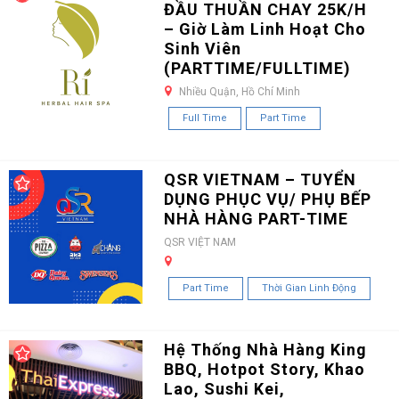
ĐẦU THUẦN CHAY 25K/H
– Giờ Làm Linh Hoạt Cho
Sinh Viên
(PARTTIME/FULLTIME)
Nhiều Quận, Hồ Chí Minh
Full Time
Part Time
QSR VIETNAM – TUYỂN
DỤNG PHỤC VỤ/ PHỤ BẾP
NHÀ HÀNG PART-TIME
QSR VIỆT NAM
Part Time
Thời Gian Linh Động
Hệ Thống Nhà Hàng King
BBQ, Hotpot Story, Khao
Lao, Sushi Kei,