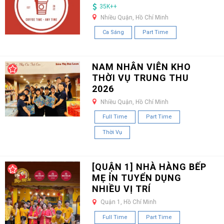
35K++
Nhiều Quận, Hồ Chí Minh
Ca Sáng
Part Time
NAM NHÂN VIÊN KHO
THỜI VỤ TRUNG THU
2026
Nhiều Quận, Hồ Chí Minh
Full Time
Part Time
Thời Vụ
[QUẬN 1] NHÀ HÀNG BẾP
MẸ ỈN TUYỂN DỤNG
NHIỀU VỊ TRÍ
Quận 1, Hồ Chí Minh
Full Time
Part Time