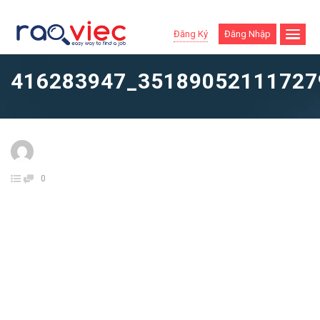
Đăng Ký
Đăng Nhập
416283947_35189052111727
0