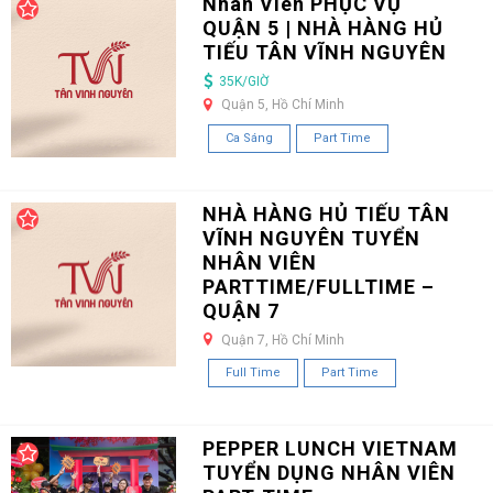
Nhân Viên PHỤC VỤ
QUẬN 5 | NHÀ HÀNG HỦ
TIẾU TÂN VĨNH NGUYÊN
35K/GIỜ
Quận 5, Hồ Chí Minh
Ca Sáng
Part Time
NHÀ HÀNG HỦ TIẾU TÂN
VĨNH NGUYÊN TUYỂN
NHÂN VIÊN
PARTTIME/FULLTIME –
QUẬN 7
Quận 7, Hồ Chí Minh
Full Time
Part Time
PEPPER LUNCH VIETNAM
TUYỂN DỤNG NHÂN VIÊN