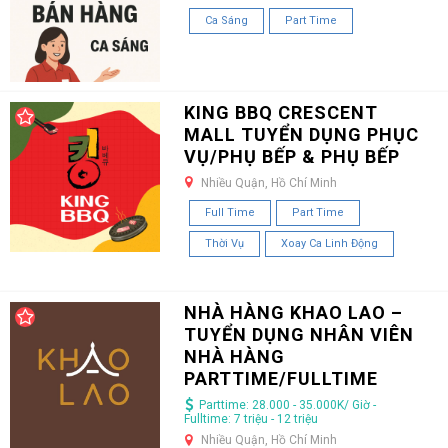
Ca Sáng
Part Time
KING BBQ CRESCENT
MALL TUYỂN DỤNG PHỤC
VỤ/PHỤ BẾP & PHỤ BẾP
Nhiều Quận, Hồ Chí Minh
Full Time
Part Time
Thời Vụ
Xoay Ca Linh Động
NHÀ HÀNG KHAO LAO –
TUYỂN DỤNG NHÂN VIÊN
NHÀ HÀNG
PARTTIME/FULLTIME
Parttime: 28.000 - 35.000K/ Giờ -
Fulltime: 7 triệu - 12 triệu
Nhiều Quận, Hồ Chí Minh