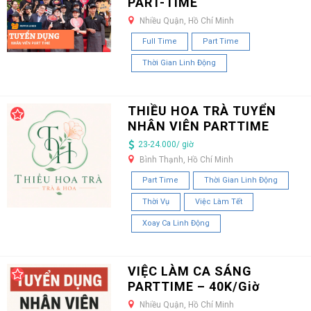
PART-TIME
Nhiều Quận, Hồ Chí Minh
Full Time
Part Time
Thời Gian Linh Động
THIỀU HOA TRÀ TUYỂN
NHÂN VIÊN PARTTIME
23-24.000/ giờ
Bình Thạnh, Hồ Chí Minh
Part Time
Thời Gian Linh Động
Thời Vụ
Việc Làm Tết
Xoay Ca Linh Động
VIỆC LÀM CA SÁNG
PARTTIME – 40K/Giờ
Nhiều Quận, Hồ Chí Minh