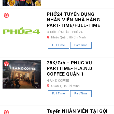
PHỞ24 TUYỂN DỤNG
NHÂN VIÊN NHÀ HÀNG
PART-TIME/FULL-TIME
CHUỖI CỬA HÀNG PHỞ 24
Nhiều Quận, Hồ Chí Minh
Full Time
Part Time
25K/Giờ – PHỤC VỤ
PARTTIME- H.A.N.D
COFFEE QUẬN 1
H.A.N.D COFFEE
Quận 1, Hồ Chí Minh
Full Time
Part Time
Tuyển NHÂN VIÊN TẠI GỘI