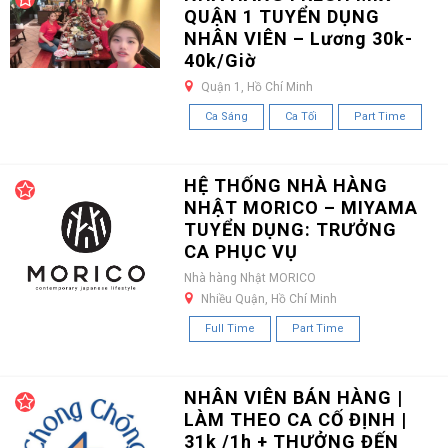
QUẬN 1 TUYỂN DỤNG
NHÂN VIÊN – Lương 30k-
40k/Giờ
Quận 1, Hồ Chí Minh
Ca Sáng
Ca Tối
Part Time
HỆ THỐNG NHÀ HÀNG
NHẬT MORICO – MIYAMA
TUYỂN DỤNG: TRƯỞNG
CA PHỤC VỤ
Nhà hàng Nhật MORICO
Nhiều Quận, Hồ Chí Minh
Full Time
Part Time
NHÂN VIÊN BÁN HÀNG |
LÀM THEO CA CỐ ĐỊNH |
31k /1h + THƯỞNG ĐẾN