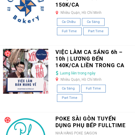
150K/CA
Nhiều Quận, Hồ Chí Minh
Ca Chiều
Ca Sáng
Full Time
Part Time
VIỆC LÀM CA SÁNG 6h –
10h | LƯƠNG ĐẾN
140K/CA LIỀN TRONG CA
Lương liền trong ngày
Nhiều Quận, Hồ Chí Minh
Ca Sáng
Full Time
Part Time
POKE SÀI GÒN TUYỂN
DỤNG PHỤ BẾP FULLTIME
NHÀ HÀNG POKE SAIGON