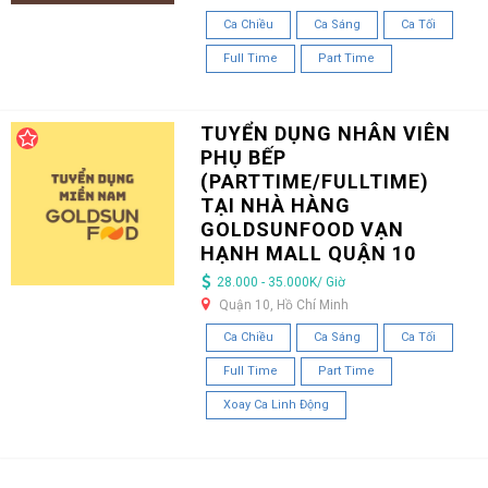
Ca Chiều
Ca Sáng
Ca Tối
Full Time
Part Time
TUYỂN DỤNG NHÂN VIÊN
PHỤ BẾP
(PARTTIME/FULLTIME)
TẠI NHÀ HÀNG
GOLDSUNFOOD VẠN
HẠNH MALL QUẬN 10
28.000 - 35.000K/ Giờ
Quận 10, Hồ Chí Minh
Ca Chiều
Ca Sáng
Ca Tối
Full Time
Part Time
Xoay Ca Linh Động