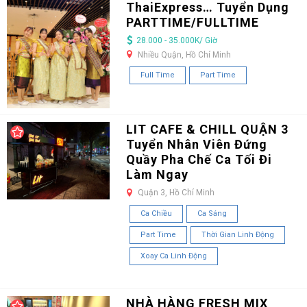
ThaiExpress… Tuyển Dụng
PARTTIME/FULLTIME
28.000 - 35.000K/ Giờ
Nhiều Quận, Hồ Chí Minh
Full Time
Part Time
LIT CAFE & CHILL QUẬN 3
Tuyển Nhân Viên Đứng
Quầy Pha Chế Ca Tối Đi
Làm Ngay
Quận 3, Hồ Chí Minh
Ca Chiều
Ca Sáng
Part Time
Thời Gian Linh Động
Xoay Ca Linh Động
NHÀ HÀNG FRESH MIX