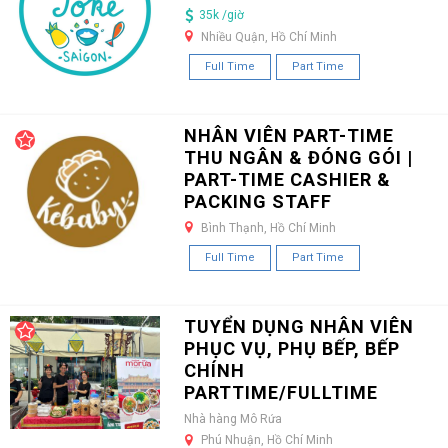
35k /giờ
Nhiều Quận, Hồ Chí Minh
Full Time
Part Time
NHÂN VIÊN PART-TIME
THU NGÂN & ĐÓNG GÓI |
PART-TIME CASHIER &
PACKING STAFF
Bình Thạnh, Hồ Chí Minh
Full Time
Part Time
TUYỂN DỤNG NHÂN VIÊN
PHỤC VỤ, PHỤ BẾP, BẾP
CHÍNH
PARTTIME/FULLTIME
Nhà hàng Mô Rứa
Phú Nhuận, Hồ Chí Minh