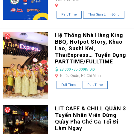
Part Time
Thời Gian Linh Động
Hệ Thống Nhà Hàng King
BBQ, Hotpot Story, Khao
Lao, Sushi Kei,
ThaiExpress… Tuyển Dụng
PARTTIME/FULLTIME
28.000 - 35.000K/ Giờ
Nhiều Quận, Hồ Chí Minh
Full Time
Part Time
LIT CAFE & CHILL QUẬN 3
Tuyển Nhân Viên Đứng
Quầy Pha Chế Ca Tối Đi
Làm Ngay