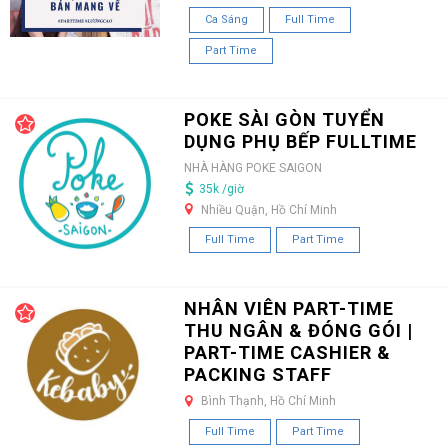
Ca Sáng
Full Time
Part Time
POKE SÀI GÒN TUYỂN
DỤNG PHỤ BẾP FULLTIME
NHÀ HÀNG POKE SAIGON
35k /giờ
Nhiều Quận, Hồ Chí Minh
Full Time
Part Time
NHÂN VIÊN PART-TIME
THU NGÂN & ĐÓNG GÓI |
PART-TIME CASHIER &
PACKING STAFF
Bình Thạnh, Hồ Chí Minh
Full Time
Part Time