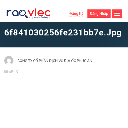
Đăng Ký
Đăng Nhập
6f841030256fe231bb7e.jpg
CÔNG TY CỔ PHẦN DỊCH VỤ ĐỊA ỐC PHÚC ÂN
0