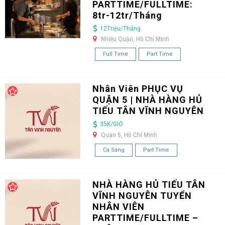
PARTTIME/FULLTIME:
8tr-12tr/Tháng
12Triệu/Tháng
Nhiều Quận, Hồ Chí Minh
Full Time
Part Time
Nhân Viên PHỤC VỤ
QUẬN 5 | NHÀ HÀNG HỦ
TIẾU TÂN VĨNH NGUYÊN
35K/GIỜ
Quận 5, Hồ Chí Minh
Ca Sáng
Part Time
NHÀ HÀNG HỦ TIẾU TÂN
VĨNH NGUYÊN TUYỂN
NHÂN VIÊN
PARTTIME/FULLTIME –