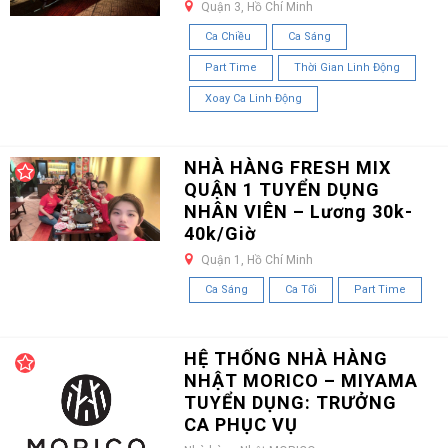
Quận 3, Hồ Chí Minh
Ca Chiều
Ca Sáng
Part Time
Thời Gian Linh Động
Xoay Ca Linh Động
NHÀ HÀNG FRESH MIX
QUẬN 1 TUYỂN DỤNG
NHÂN VIÊN – Lương 30k-
40k/Giờ
Quận 1, Hồ Chí Minh
Ca Sáng
Ca Tối
Part Time
HỆ THỐNG NHÀ HÀNG
NHẬT MORICO – MIYAMA
TUYỂN DỤNG: TRƯỞNG
CA PHỤC VỤ