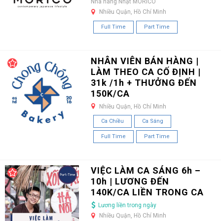
Nhà hàng Nhật MORICO
Nhiều Quận, Hồ Chí Minh
Full Time
Part Time
NHÂN VIÊN BÁN HÀNG |
LÀM THEO CA CỐ ĐỊNH |
31k /1h + THƯỞNG ĐẾN
150K/CA
Nhiều Quận, Hồ Chí Minh
Ca Chiều
Ca Sáng
Full Time
Part Time
VIỆC LÀM CA SÁNG 6h –
10h | LƯƠNG ĐẾN
140K/CA LIỀN TRONG CA
Lương liền trong ngày
Nhiều Quận, Hồ Chí Minh