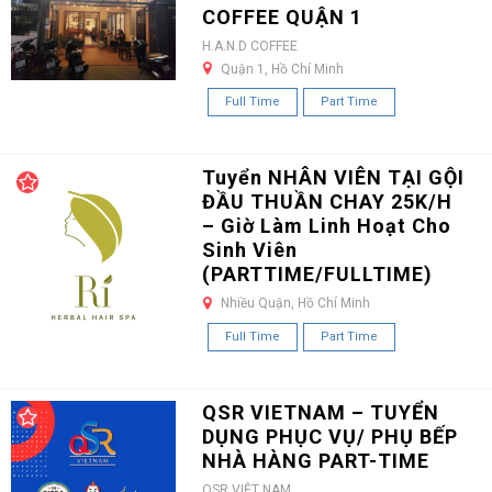
COFFEE QUẬN 1
H.A.N.D COFFEE
Quận 1, Hồ Chí Minh
Full Time
Part Time
Tuyển NHÂN VIÊN TẠI GỘI
ĐẦU THUẦN CHAY 25K/H
– Giờ Làm Linh Hoạt Cho
Sinh Viên
(PARTTIME/FULLTIME)
Nhiều Quận, Hồ Chí Minh
Full Time
Part Time
QSR VIETNAM – TUYỂN
DỤNG PHỤC VỤ/ PHỤ BẾP
NHÀ HÀNG PART-TIME
QSR VIỆT NAM