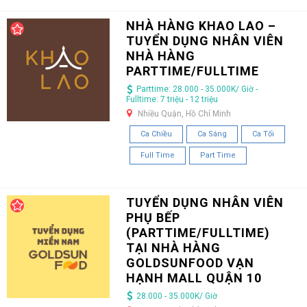
NHÀ HÀNG KHAO LAO –
TUYỂN DỤNG NHÂN VIÊN
NHÀ HÀNG
PARTTIME/FULLTIME
Parttime: 28.000 - 35.000K/ Giờ -
Fulltime: 7 triệu - 12 triệu
Nhiều Quận, Hồ Chí Minh
Ca Chiều
Ca Sáng
Ca Tối
Full Time
Part Time
TUYỂN DỤNG NHÂN VIÊN
PHỤ BẾP
(PARTTIME/FULLTIME)
TẠI NHÀ HÀNG
GOLDSUNFOOD VẠN
HẠNH MALL QUẬN 10
28.000 - 35.000K/ Giờ