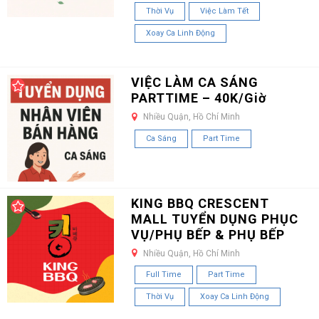
Thời Vụ
Việc Làm Tết
Xoay Ca Linh Động
VIỆC LÀM CA SÁNG
PARTTIME – 40K/Giờ
Nhiều Quận, Hồ Chí Minh
Ca Sáng
Part Time
KING BBQ CRESCENT
MALL TUYỂN DỤNG PHỤC
VỤ/PHỤ BẾP & PHỤ BẾP
Nhiều Quận, Hồ Chí Minh
Full Time
Part Time
Thời Vụ
Xoay Ca Linh Động