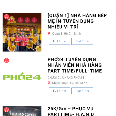
[QUẬN 1] NHÀ HÀNG BẾP
MẸ ỈN TUYỂN DỤNG
NHIỀU VỊ TRÍ
Quận 1, Hồ Chí Minh
Full Time
Part Time
PHỞ24 TUYỂN DỤNG
NHÂN VIÊN NHÀ HÀNG
PART-TIME/FULL-TIME
CHUỖI CỬA HÀNG PHỞ 24
Nhiều Quận, Hồ Chí Minh
Full Time
Part Time
25K/Giờ – PHỤC VỤ
PARTTIME- H.A.N.D