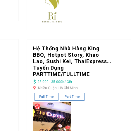
Hệ Thống Nhà Hàng King
BBQ, Hotpot Story, Khao
Lao, Sushi Kei, ThaiExpress…
Tuyển Dụng
PARTTIME/FULLTIME
28.000 - 35.000K/ Giờ
Nhiều Quận, Hồ Chí Minh
Full Time
Part Time