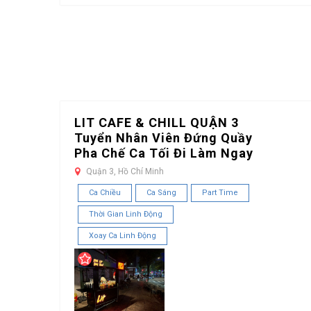
LIT CAFE & CHILL QUẬN 3
Tuyển Nhân Viên Đứng Quầy
Pha Chế Ca Tối Đi Làm Ngay
Quận 3, Hồ Chí Minh
Ca Chiều
Ca Sáng
Part Time
Thời Gian Linh Động
Xoay Ca Linh Động