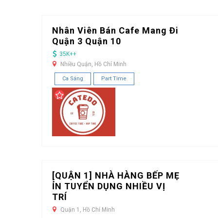
Nhân Viên Bán Cafe Mang Đi
Quận 3 Quận 10
35K++
Nhiều Quận, Hồ Chí Minh
Ca Sáng
Part Time
[QUẬN 1] NHÀ HÀNG BẾP MẸ
ỈN TUYỂN DỤNG NHIỀU VỊ
TRÍ
Quận 1, Hồ Chí Minh