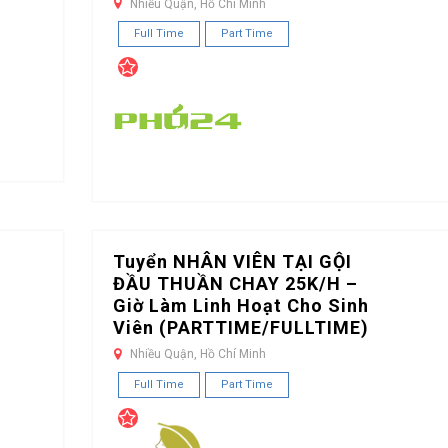
Nhiều Quận, Hồ Chí Minh
Full Time
Part Time
Tuyển NHÂN VIÊN TẠI GỘI
ĐẦU THUẦN CHAY 25K/H –
Giờ Làm Linh Hoạt Cho Sinh
Viên (PARTTIME/FULLTIME)
Nhiều Quận, Hồ Chí Minh
Full Time
Part Time