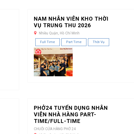
NAM NHÂN VIÊN KHO THỜI
VỤ TRUNG THU 2026
Nhiều Quận, Hồ Chí Minh
Full Time
Part Time
Thời Vụ
PHỞ24 TUYỂN DỤNG NHÂN
VIÊN NHÀ HÀNG PART-
TIME/FULL-TIME
CHUỖI CỬA HÀNG PHỞ 24