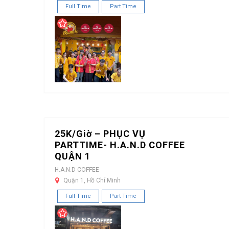
Full Time
Part Time
25K/Giờ – PHỤC VỤ
PARTTIME- H.A.N.D COFFEE
QUẬN 1
H.A.N.D COFFEE
Quận 1, Hồ Chí Minh
Full Time
Part Time