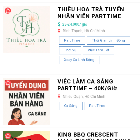
THIỀU HOA TRÀ TUYỂN
NHÂN VIÊN PARTTIME
23-24.000/ giờ
Bình Thạnh, Hồ Chí Minh
Part Time
Thời Gian Linh Động
Thời Vụ
Việc Làm Tết
Xoay Ca Linh Động
VIỆC LÀM CA SÁNG
PARTTIME – 40K/Giờ
Nhiều Quận, Hồ Chí Minh
Ca Sáng
Part Time
KING BBQ CRESCENT