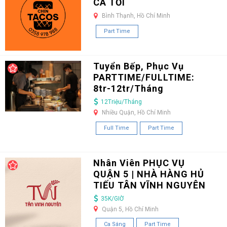
CA TỐI
Bình Thạnh, Hồ Chí Minh
Part Time
Tuyển Bếp, Phục Vụ
PARTTIME/FULLTIME:
8tr-12tr/Tháng
12Triệu/Tháng
Nhiều Quận, Hồ Chí Minh
Full Time
Part Time
Nhân Viên PHỤC VỤ
QUẬN 5 | NHÀ HÀNG HỦ
TIẾU TÂN VĨNH NGUYÊN
35K/GIỜ
Quận 5, Hồ Chí Minh
Ca Sáng
Part Time