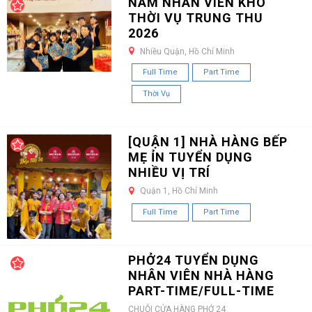
NAM NHÂN VIÊN KHO
THỜI VỤ TRUNG THU
2026
Nhiều Quận, Hồ Chí Minh
Full Time
Part Time
Thời Vụ
[QUẬN 1] NHÀ HÀNG BẾP
MẸ ỈN TUYỂN DỤNG
NHIỀU VỊ TRÍ
Quận 1, Hồ Chí Minh
Full Time
Part Time
PHỞ24 TUYỂN DỤNG
NHÂN VIÊN NHÀ HÀNG
PART-TIME/FULL-TIME
CHUỖI CỬA HÀNG PHỞ 24