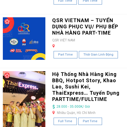
Full Time
Part Time
QSR VIETNAM – TUYỂN
DỤNG PHỤC VỤ/ PHỤ BẾP
NHÀ HÀNG PART-TIME
QSR VIỆT NAM
Part Time
Thời Gian Linh Động
Hệ Thống Nhà Hàng King
BBQ, Hotpot Story, Khao
Lao, Sushi Kei,
ThaiExpress… Tuyển Dụng
PARTTIME/FULLTIME
28.000 - 35.000K/ Giờ
Nhiều Quận, Hồ Chí Minh
Full Time
Part Time