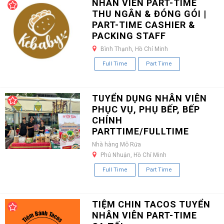
NHÂN VIÊN PART-TIME
THU NGÂN & ĐÓNG GÓI |
PART-TIME CASHIER &
PACKING STAFF
Bình Thạnh, Hồ Chí Minh
Full Time
Part Time
TUYỂN DỤNG NHÂN VIÊN
PHỤC VỤ, PHỤ BẾP, BẾP
CHÍNH
PARTTIME/FULLTIME
Nhà hàng Mô Rứa
Phú Nhuận, Hồ Chí Minh
Full Time
Part Time
TIỆM CHIN TACOS TUYỂN
NHÂN VIÊN PART-TIME