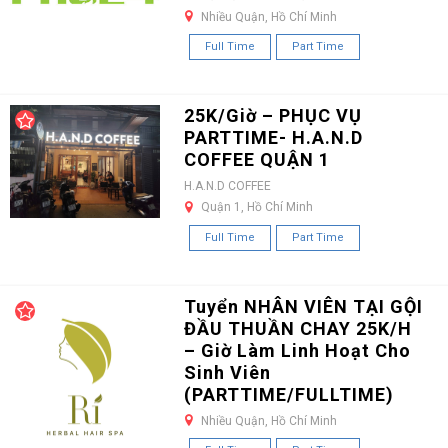
Nhiều Quận, Hồ Chí Minh
Full Time
Part Time
25K/Giờ – PHỤC VỤ
PARTTIME- H.A.N.D
COFFEE QUẬN 1
H.A.N.D COFFEE
Quận 1, Hồ Chí Minh
Full Time
Part Time
Tuyển NHÂN VIÊN TẠI GỘI
ĐẦU THUẦN CHAY 25K/H
– Giờ Làm Linh Hoạt Cho
Sinh Viên
(PARTTIME/FULLTIME)
Nhiều Quận, Hồ Chí Minh