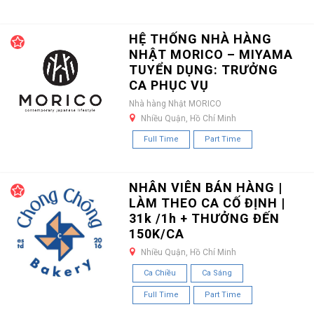
HỆ THỐNG NHÀ HÀNG
NHẬT MORICO – MIYAMA
TUYỂN DỤNG: TRƯỞNG
CA PHỤC VỤ
Nhà hàng Nhật MORICO
Nhiều Quận, Hồ Chí Minh
Full Time
Part Time
NHÂN VIÊN BÁN HÀNG |
LÀM THEO CA CỐ ĐỊNH |
31k /1h + THƯỞNG ĐẾN
150K/CA
Nhiều Quận, Hồ Chí Minh
Ca Chiều
Ca Sáng
Full Time
Part Time