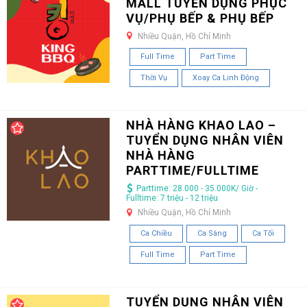
MALL TUYỂN DỤNG PHỤC
VỤ/PHỤ BẾP & PHỤ BẾP
Nhiều Quận, Hồ Chí Minh
Full Time
Part Time
Thời Vụ
Xoay Ca Linh Động
NHÀ HÀNG KHAO LAO –
TUYỂN DỤNG NHÂN VIÊN
NHÀ HÀNG
PARTTIME/FULLTIME
Parttime: 28.000 - 35.000K/ Giờ -
Fulltime: 7 triệu - 12 triệu
Nhiều Quận, Hồ Chí Minh
Ca Chiều
Ca Sáng
Ca Tối
Full Time
Part Time
TUYỂN DỤNG NHÂN VIÊN