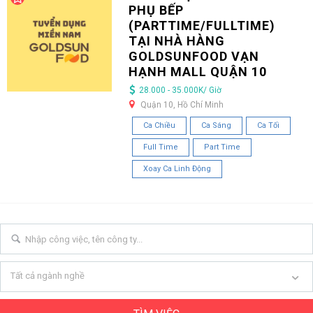
PHỤ BẾP
(PARTTIME/FULLTIME)
TẠI NHÀ HÀNG
GOLDSUNFOOD VẠN
HẠNH MALL QUẬN 10
28.000 - 35.000K/ Giờ
Quận 10, Hồ Chí Minh
Ca Chiều
Ca Sáng
Ca Tối
Full Time
Part Time
Xoay Ca Linh Động
Tất cả ngành nghề