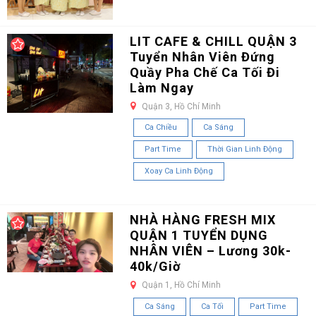
LIT CAFE & CHILL QUẬN 3
Tuyển Nhân Viên Đứng
Quầy Pha Chế Ca Tối Đi
Làm Ngay
Quận 3, Hồ Chí Minh
Ca Chiều
Ca Sáng
Part Time
Thời Gian Linh Động
Xoay Ca Linh Động
NHÀ HÀNG FRESH MIX
QUẬN 1 TUYỂN DỤNG
NHÂN VIÊN – Lương 30k-
40k/Giờ
Quận 1, Hồ Chí Minh
Ca Sáng
Ca Tối
Part Time