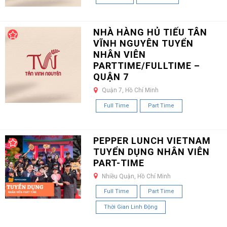
NHÀ HÀNG HỦ TIẾU TÂN
VĨNH NGUYÊN TUYỂN
NHÂN VIÊN
PARTTIME/FULLTIME –
QUẬN 7
Quận 7, Hồ Chí Minh
Full Time
Part Time
PEPPER LUNCH VIETNAM
TUYỂN DỤNG NHÂN VIÊN
PART-TIME
Nhiều Quận, Hồ Chí Minh
Full Time
Part Time
Thời Gian Linh Động