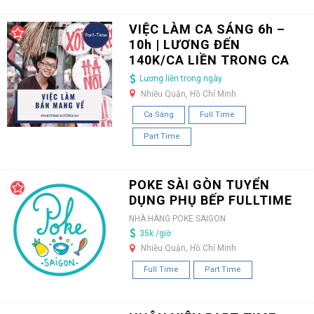
VIỆC LÀM CA SÁNG 6h –
10h | LƯƠNG ĐẾN
140K/CA LIỀN TRONG CA
Lương liền trong ngày
Nhiều Quận, Hồ Chí Minh
Ca Sáng
Full Time
Part Time
POKE SÀI GÒN TUYỂN
DỤNG PHỤ BẾP FULLTIME
NHÀ HÀNG POKE SAIGON
35k /giờ
Nhiều Quận, Hồ Chí Minh
Full Time
Part Time