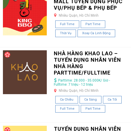
MALL TUYỂN DỤNG PHỤC
VỤ/PHỤ BẾP & PHỤ BẾP
Nhiều Quận, Hồ Chí Minh
Full Time
Part Time
Thời Vụ
Xoay Ca Linh Động
NHÀ HÀNG KHAO LAO –
TUYỂN DỤNG NHÂN VIÊN
NHÀ HÀNG
PARTTIME/FULLTIME
Parttime: 28.000 - 35.000K/ Giờ -
Fulltime: 7 triệu - 12 triệu
Nhiều Quận, Hồ Chí Minh
Ca Chiều
Ca Sáng
Ca Tối
Full Time
Part Time
TUYỂN DỤNG NHÂN VIÊN