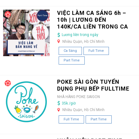
VIỆC LÀM CA SÁNG 6h –
10h | LƯƠNG ĐẾN
140K/CA LIỀN TRONG CA
Lương liền trong ngày
Nhiều Quận, Hồ Chí Minh
Ca Sáng
Full Time
Part Time
POKE SÀI GÒN TUYỂN
DỤNG PHỤ BẾP FULLTIME
NHÀ HÀNG POKE SAIGON
35k /giờ
Nhiều Quận, Hồ Chí Minh
Full Time
Part Time