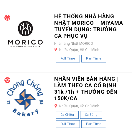
HỆ THỐNG NHÀ HÀNG
NHẬT MORICO – MIYAMA
TUYỂN DỤNG: TRƯỞNG
CA PHỤC VỤ
Nhà hàng Nhật MORICO
Nhiều Quận, Hồ Chí Minh
Full Time
Part Time
NHÂN VIÊN BÁN HÀNG |
LÀM THEO CA CỐ ĐỊNH |
31k /1h + THƯỞNG ĐẾN
150K/CA
Nhiều Quận, Hồ Chí Minh
Ca Chiều
Ca Sáng
Full Time
Part Time