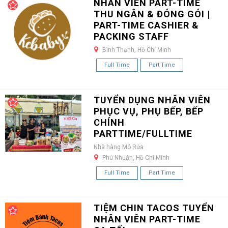
NHÂN VIÊN PART-TIME
THU NGÂN & ĐÓNG GÓI |
PART-TIME CASHIER &
PACKING STAFF
Bình Thạnh, Hồ Chí Minh
Full Time
Part Time
TUYỂN DỤNG NHÂN VIÊN
PHỤC VỤ, PHỤ BẾP, BẾP
CHÍNH
PARTTIME/FULLTIME
Nhà hàng Mô Rứa
Phú Nhuận, Hồ Chí Minh
Full Time
Part Time
TIỆM CHIN TACOS TUYỂN
NHÂN VIÊN PART-TIME