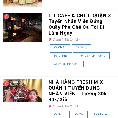
LIT CAFE & CHILL QUẬN 3
Tuyển Nhân Viên Đứng
Quầy Pha Chế Ca Tối Đi
Làm Ngay
Quận 3, Hồ Chí Minh
Ca Chiều
Ca Sáng
Part Time
Thời Gian Linh Động
Xoay Ca Linh Động
NHÀ HÀNG FRESH MIX
QUẬN 1 TUYỂN DỤNG
NHÂN VIÊN – Lương 30k-
40k/Giờ
Quận 1, Hồ Chí Minh
Ca Sáng
Ca Tối
Part Time