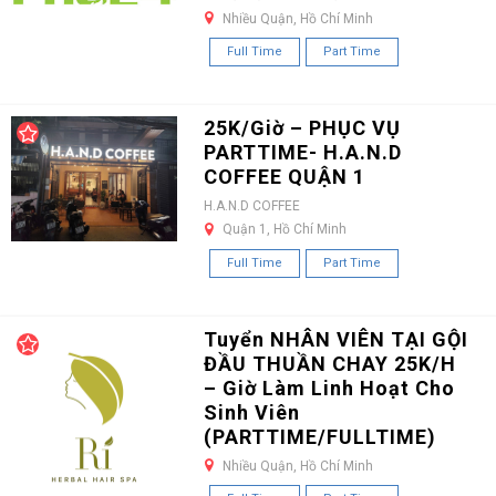
Nhiều Quận, Hồ Chí Minh
Full Time
Part Time
25K/Giờ – PHỤC VỤ
PARTTIME- H.A.N.D
COFFEE QUẬN 1
H.A.N.D COFFEE
Quận 1, Hồ Chí Minh
Full Time
Part Time
Tuyển NHÂN VIÊN TẠI GỘI
ĐẦU THUẦN CHAY 25K/H
– Giờ Làm Linh Hoạt Cho
Sinh Viên
(PARTTIME/FULLTIME)
Nhiều Quận, Hồ Chí Minh