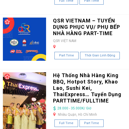
Full Time
Part Time
QSR VIETNAM – TUYỂN
DỤNG PHỤC VỤ/ PHỤ BẾP
NHÀ HÀNG PART-TIME
QSR VIỆT NAM
Part Time
Thời Gian Linh Động
Hệ Thống Nhà Hàng King
BBQ, Hotpot Story, Khao
Lao, Sushi Kei,
ThaiExpress… Tuyển Dụng
PARTTIME/FULLTIME
28.000 - 35.000K/ Giờ
Nhiều Quận, Hồ Chí Minh
Full Time
Part Time