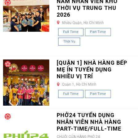
NAM NHÂN VIÊN KHO
THỜI VỤ TRUNG THU
2026
Nhiều Quận, Hồ Chí Minh
Full Time
Part Time
Thời Vụ
[QUẬN 1] NHÀ HÀNG BẾP
MẸ ỈN TUYỂN DỤNG
NHIỀU VỊ TRÍ
Quận 1, Hồ Chí Minh
Full Time
Part Time
PHỞ24 TUYỂN DỤNG
NHÂN VIÊN NHÀ HÀNG
PART-TIME/FULL-TIME
CHUỖI CỬA HÀNG PHỞ 24