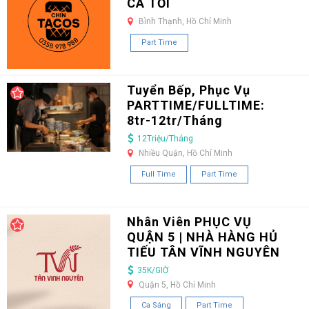
CA TỐI
Bình Thạnh, Hồ Chí Minh
Part Time
Tuyển Bếp, Phục Vụ
PARTTIME/FULLTIME:
8tr-12tr/Tháng
12Triệu/Tháng
Nhiều Quận, Hồ Chí Minh
Full Time
Part Time
Nhân Viên PHỤC VỤ
QUẬN 5 | NHÀ HÀNG HỦ
TIẾU TÂN VĨNH NGUYÊN
35K/GIỜ
Quận 5, Hồ Chí Minh
Ca Sáng
Part Time