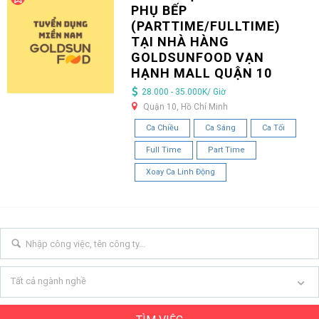
PHỤ BẾP
(PARTTIME/FULLTIME)
TẠI NHÀ HÀNG
GOLDSUNFOOD VẠN
HẠNH MALL QUẬN 10
28.000 - 35.000K/ Giờ
Quận 10, Hồ Chí Minh
Ca Chiều
Ca Sáng
Ca Tối
Full Time
Part Time
Xoay Ca Linh Động
Tất cả ngành nghề