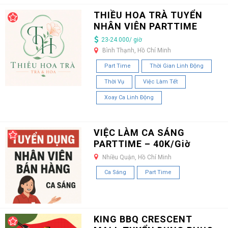
THIỀU HOA TRÀ TUYỂN
NHÂN VIÊN PARTTIME
23-24.000/ giờ
Bình Thạnh, Hồ Chí Minh
Part Time
Thời Gian Linh Động
Thời Vụ
Việc Làm Tết
Xoay Ca Linh Động
VIỆC LÀM CA SÁNG
PARTTIME – 40K/Giờ
Nhiều Quận, Hồ Chí Minh
Ca Sáng
Part Time
KING BBQ CRESCENT