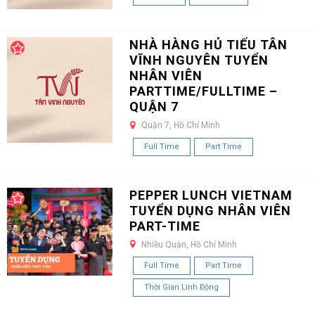
NHÀ HÀNG HỦ TIẾU TÂN
VĨNH NGUYÊN TUYỂN
NHÂN VIÊN
PARTTIME/FULLTIME –
QUẬN 7
Quận 7, Hồ Chí Minh
Full Time
Part Time
PEPPER LUNCH VIETNAM
TUYỂN DỤNG NHÂN VIÊN
PART-TIME
Nhiều Quận, Hồ Chí Minh
Full Time
Part Time
Thời Gian Linh Động