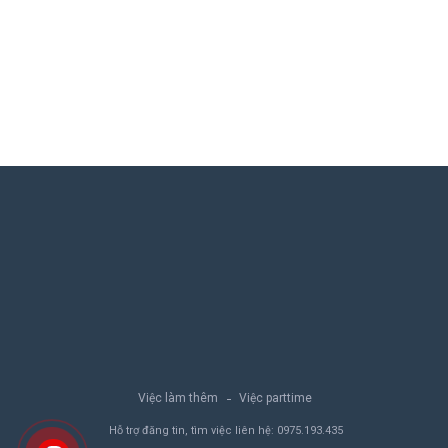
Việc làm thêm
Việc parttime
Hỗ trợ đăng tin, tìm việc liên hệ:
0975.193.435